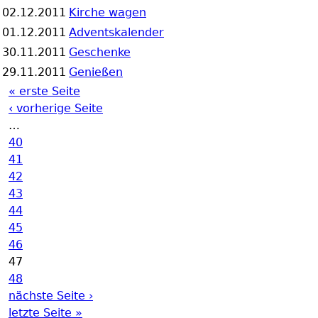
02.12.2011
Kirche wagen
01.12.2011
Adventskalender
30.11.2011
Geschenke
29.11.2011
Genießen
« erste Seite
Seiten
‹ vorherige Seite
…
40
41
42
43
44
45
46
47
48
nächste Seite ›
letzte Seite »