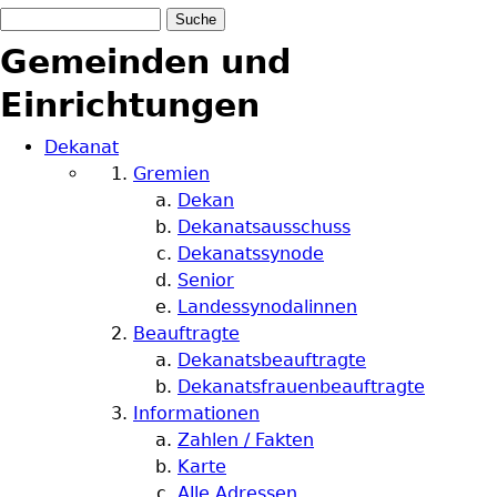
Suche
Suchformular
Gemeinden und
Einrichtungen
Dekanat
Gremien
Dekan
Dekanatsausschuss
Dekanatssynode
Senior
Landessynodalinnen
Beauftragte
Dekanatsbeauftragte
Dekanatsfrauenbeauftragte
Informationen
Zahlen / Fakten
Karte
Alle Adressen