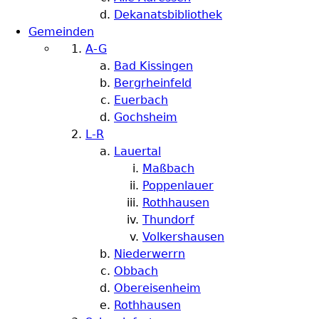
Dekanatsbibliothek
Gemeinden
A-G
Bad Kissingen
Bergrheinfeld
Euerbach
Gochsheim
L-R
Lauertal
Maßbach
Poppenlauer
Rothhausen
Thundorf
Volkershausen
Niederwerrn
Obbach
Obereisenheim
Rothhausen