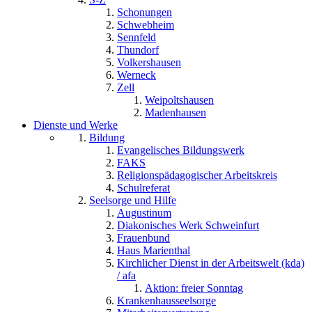
Schonungen
Schwebheim
Sennfeld
Thundorf
Volkershausen
Werneck
Zell
Weipoltshausen
Madenhausen
Dienste und Werke
Bildung
Evangelisches Bildungswerk
FAKS
Religionspädagogischer Arbeitskreis
Schulreferat
Seelsorge und Hilfe
Augustinum
Diakonisches Werk Schweinfurt
Frauenbund
Haus Marienthal
Kirchlicher Dienst in der Arbeitswelt (kda)
/ afa
Aktion: freier Sonntag
Krankenhausseelsorge