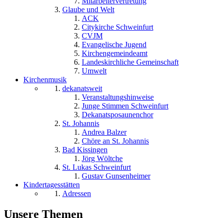
Mitarbeitervertretung
Glaube und Welt
ACK
Citykirche Schweinfurt
CVJM
Evangelische Jugend
Kirchengemeindeamt
Landeskirchliche Gemeinschaft
Umwelt
Kirchenmusik
dekanatsweit
Veranstaltungshinweise
Junge Stimmen Schweinfurt
Dekanatsposaunenchor
St. Johannis
Andrea Balzer
Chöre an St. Johannis
Bad Kissingen
Jörg Wöltche
St. Lukas Schweinfurt
Gustav Gunsenheimer
Kindertagesstätten
Adressen
Unsere Themen