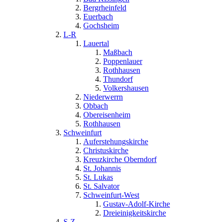
Bergrheinfeld
Euerbach
Gochsheim
L-R
Lauertal
Maßbach
Poppenlauer
Rothhausen
Thundorf
Volkershausen
Niederwerrn
Obbach
Obereisenheim
Rothhausen
Schweinfurt
Auferstehungskirche
Christuskirche
Kreuzkirche Oberndorf
St. Johannis
St. Lukas
St. Salvator
Schweinfurt-West
Gustav-Adolf-Kirche
Dreieinigkeitskirche
S-Z