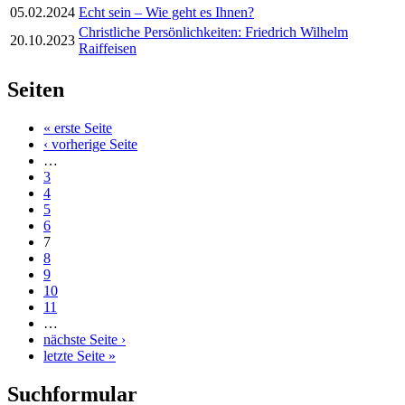
05.02.2024
Echt sein – Wie geht es Ihnen?
Christliche Persönlichkeiten: Friedrich Wilhelm
20.10.2023
Raiffeisen
Seiten
« erste Seite
‹ vorherige Seite
…
3
4
5
6
7
8
9
10
11
…
nächste Seite ›
letzte Seite »
Suchformular