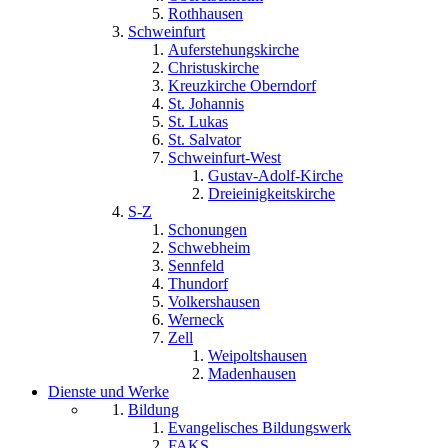
Rothhausen
Schweinfurt
Auferstehungskirche
Christuskirche
Kreuzkirche Oberndorf
St. Johannis
St. Lukas
St. Salvator
Schweinfurt-West
Gustav-Adolf-Kirche
Dreieinigkeitskirche
S-Z
Schonungen
Schwebheim
Sennfeld
Thundorf
Volkershausen
Werneck
Zell
Weipoltshausen
Madenhausen
Dienste und Werke
Bildung
Evangelisches Bildungswerk
FAKS