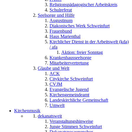
Religionspädagogischer Arbeitskreis
Schulreferat
Seelsorge und Hilfe
Augustinum
Diakonisches Werk Schweinfurt
Frauenbund
Haus Marienthal
Kirchlicher Dienst in der Arbeitswelt (kda)
/ afa
Aktion: freier Sonntag
Krankenhausseelsorge
Mitarbeitervertretung
Glaube und Welt
ACK
Citykirche Schweinfurt
CVJM
Evangelische Jugend
Kirchengemeindeamt
Landeskirchliche Gemeinschaft
Umwelt
Kirchenmusik
dekanatsweit
Veranstaltungshinweise
Junge Stimmen Schweinfurt
Dekanatsposaunenchor