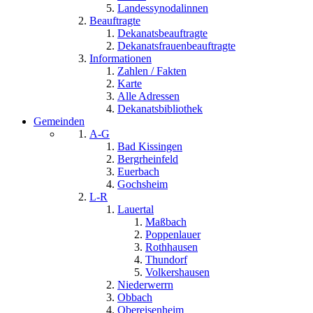
Landessynodalinnen
Beauftragte
Dekanatsbeauftragte
Dekanatsfrauenbeauftragte
Informationen
Zahlen / Fakten
Karte
Alle Adressen
Dekanatsbibliothek
Gemeinden
A-G
Bad Kissingen
Bergrheinfeld
Euerbach
Gochsheim
L-R
Lauertal
Maßbach
Poppenlauer
Rothhausen
Thundorf
Volkershausen
Niederwerrn
Obbach
Obereisenheim