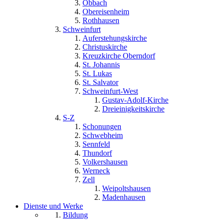
Obbach
Obereisenheim
Rothhausen
Schweinfurt
Auferstehungskirche
Christuskirche
Kreuzkirche Oberndorf
St. Johannis
St. Lukas
St. Salvator
Schweinfurt-West
Gustav-Adolf-Kirche
Dreieinigkeitskirche
S-Z
Schonungen
Schwebheim
Sennfeld
Thundorf
Volkershausen
Werneck
Zell
Weipoltshausen
Madenhausen
Dienste und Werke
Bildung