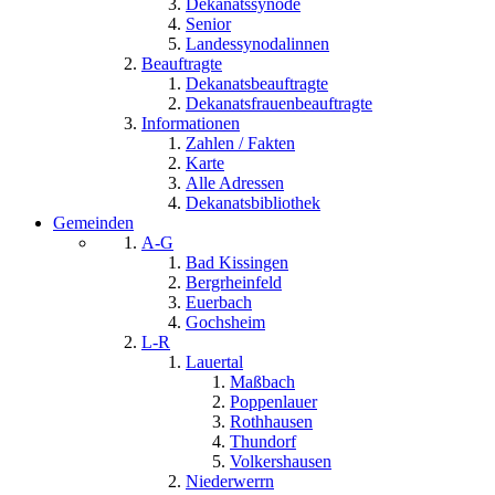
Dekanatssynode
Senior
Landessynodalinnen
Beauftragte
Dekanatsbeauftragte
Dekanatsfrauenbeauftragte
Informationen
Zahlen / Fakten
Karte
Alle Adressen
Dekanatsbibliothek
Gemeinden
A-G
Bad Kissingen
Bergrheinfeld
Euerbach
Gochsheim
L-R
Lauertal
Maßbach
Poppenlauer
Rothhausen
Thundorf
Volkershausen
Niederwerrn