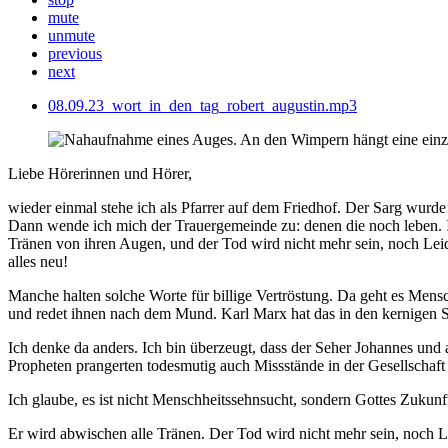
mute
unmute
previous
next
08.09.23_wort_in_den_tag_robert_augustin.mp3
Liebe Hörerinnen und Hörer,
wieder einmal stehe ich als Pfarrer auf dem Friedhof. Der Sarg wurd
Dann wende ich mich der Trauergemeinde zu: denen die noch leben. Ich
Tränen von ihren Augen, und der Tod wird nicht mehr sein, noch Leid
alles neu!
Manche halten solche Worte für billige Vertröstung. Da geht es Mensche
und redet ihnen nach dem Mund. Karl Marx hat das in den kernigen Sa
Ich denke da anders. Ich bin überzeugt, dass der Seher Johannes und
Propheten prangerten todesmutig auch Missstände in der Gesellschaft i
Ich glaube, es ist nicht Menschheitssehnsucht, sondern Gottes Zukunft
Er wird abwischen alle Tränen. Der Tod wird nicht mehr sein, noch 