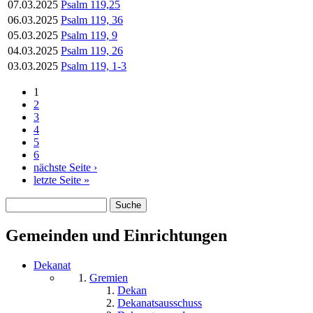
07.03.2025
Psalm 119,25
06.03.2025
Psalm 119, 36
05.03.2025
Psalm 119, 9
04.03.2025
Psalm 119, 26
03.03.2025
Psalm 119, 1-3
1
Seiten
2
3
4
5
6
nächste Seite ›
letzte Seite »
Suche
Suchformular
Gemeinden und Einrichtungen
Dekanat
Gremien
Dekan
Dekanatsausschuss