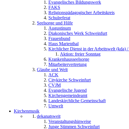
Evangelisches Bildungswerk
FAKS
Religionspädagogischer Arbeitskreis
Schulreferat
Seelsorge und Hilfe
Augustinum
Diakonisches Werk Schweinfurt
Frauenbund
Haus Marienthal
Kirchlicher Dienst in der Arbeitswelt (kda) /
Aktion: freier Sonntag
Krankenhausseelsorge
Mitarbeitervertretung
Glaube und Welt
ACK
Citykirche Schweinfurt
CVJM
Evangelische Jugend
Kirchengemeindeamt
Landeskirchliche Gemeinschaft
Umwelt
Kirchenmusik
dekanatsweit
Veranstaltungshinweise
Junge Stimmen Schweinfurt