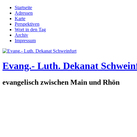
Direkt zum Inhalt
Startseite
Adressen
Hauptmenü
Karte
Perspektiven
Wort in den Tag
Archiv
Impressum
Evang.- Luth. Dekanat Schwein
evangelisch zwischen Main und Rhön