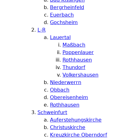
Bergrheinfeld
Euerbach
Gochsheim
L-R
Lauertal
Maßbach
Poppenlauer
Rothhausen
Thundorf
Volkershausen
Niederwerrn
Obbach
Obereisenheim
Rothhausen
Schweinfurt
Auferstehungskirche
Christuskirche
Kreuzkirche Oberndorf