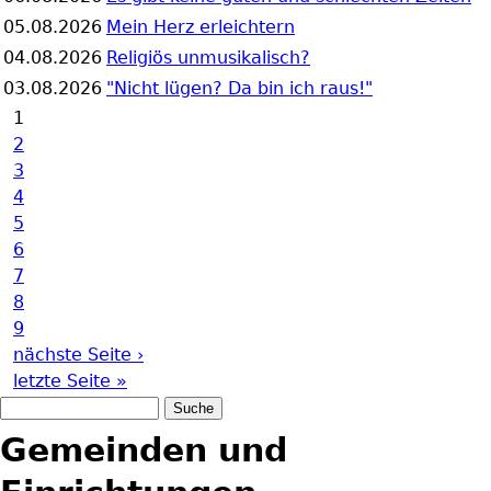
05.08.2026
Mein Herz erleichtern
04.08.2026
Religiös unmusikalisch?
03.08.2026
"Nicht lügen? Da bin ich raus!"
1
Seiten
2
3
4
5
6
7
8
9
nächste Seite ›
letzte Seite »
Suche
Suchformular
Gemeinden und