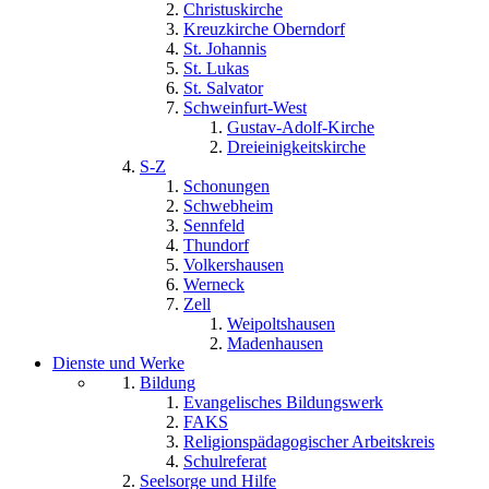
Christuskirche
Kreuzkirche Oberndorf
St. Johannis
St. Lukas
St. Salvator
Schweinfurt-West
Gustav-Adolf-Kirche
Dreieinigkeitskirche
S-Z
Schonungen
Schwebheim
Sennfeld
Thundorf
Volkershausen
Werneck
Zell
Weipoltshausen
Madenhausen
Dienste und Werke
Bildung
Evangelisches Bildungswerk
FAKS
Religionspädagogischer Arbeitskreis
Schulreferat
Seelsorge und Hilfe