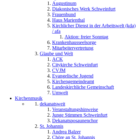
Augustinum
Diakonisches Werk Schweinfurt
Frauenbund
Haus Marienthal
Kirchlicher Dienst in der Arbeitswelt (kda)
/ afa
Aktion: freier Sonntag
Krankenhausseelsorge
Mitarbeitervertretung
Glaube und Welt
ACK
Citykirche Schweinfurt
CVJM
Evangelische Jugend
Kirchengemeindeamt
Landeskirchliche Gemeinschaft
Umwelt
Kirchenmusik
dekanatsweit
Veranstaltungshinweise
Junge Stimmen Schweinfurt
Dekanatsposaunenchor
St. Johannis
Andrea Balzer
Chöre an St. Johannis