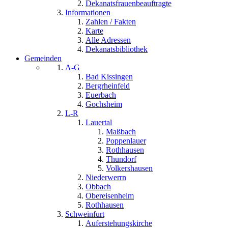
Dekanatsfrauenbeauftragte
Informationen
Zahlen / Fakten
Karte
Alle Adressen
Dekanatsbibliothek
Gemeinden
A-G
Bad Kissingen
Bergrheinfeld
Euerbach
Gochsheim
L-R
Lauertal
Maßbach
Poppenlauer
Rothhausen
Thundorf
Volkershausen
Niederwerrn
Obbach
Obereisenheim
Rothhausen
Schweinfurt
Auferstehungskirche