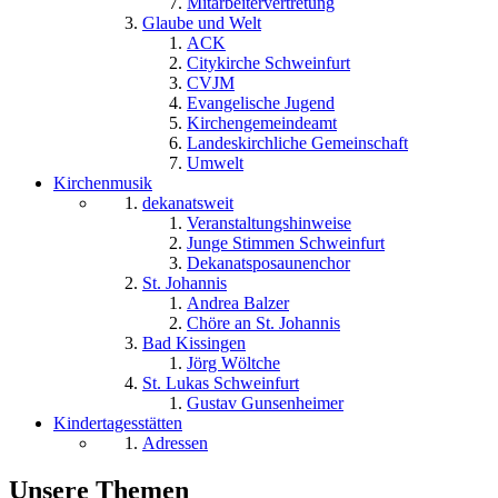
Mitarbeitervertretung
Glaube und Welt
ACK
Citykirche Schweinfurt
CVJM
Evangelische Jugend
Kirchengemeindeamt
Landeskirchliche Gemeinschaft
Umwelt
Kirchenmusik
dekanatsweit
Veranstaltungshinweise
Junge Stimmen Schweinfurt
Dekanatsposaunenchor
St. Johannis
Andrea Balzer
Chöre an St. Johannis
Bad Kissingen
Jörg Wöltche
St. Lukas Schweinfurt
Gustav Gunsenheimer
Kindertagesstätten
Adressen
Unsere Themen