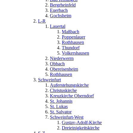
Bergrheinfeld
Euerbach
Gochsheim
L-R
Lauertal
Maßbach
Poppenlauer
Rothhausen
Thundorf
Volkershausen
Niederwerrn
Obbach
Obereisenheim
Rothhausen
Schweinfurt
Auferstehungskirche
Christuskirche
Kreuzkirche Oberndorf
St. Johannis
St. Lukas
St. Salvator
Schweinfurt-West
Gustav-Adolf-Kirche
Dreieinigkeitskirche