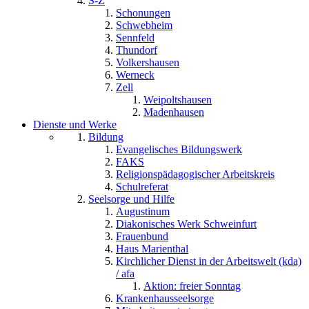
S-Z
Schonungen
Schwebheim
Sennfeld
Thundorf
Volkershausen
Werneck
Zell
Weipoltshausen
Madenhausen
Dienste und Werke
Bildung
Evangelisches Bildungswerk
FAKS
Religionspädagogischer Arbeitskreis
Schulreferat
Seelsorge und Hilfe
Augustinum
Diakonisches Werk Schweinfurt
Frauenbund
Haus Marienthal
Kirchlicher Dienst in der Arbeitswelt (kda)
/ afa
Aktion: freier Sonntag
Krankenhausseelsorge