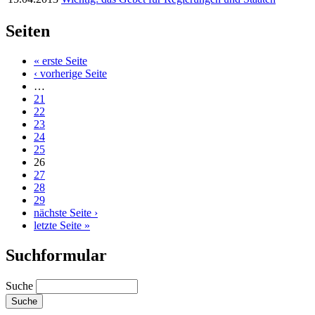
Seiten
« erste Seite
‹ vorherige Seite
…
21
22
23
24
25
26
27
28
29
nächste Seite ›
letzte Seite »
Suchformular
Suche