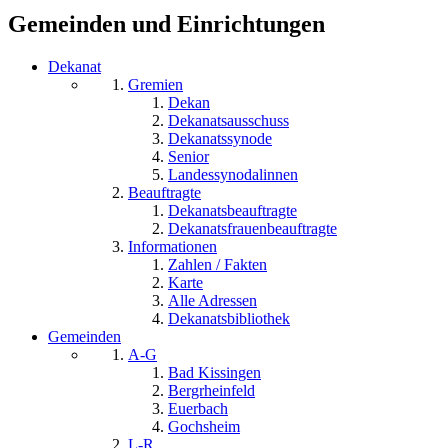
Gemeinden und Einrichtungen
Dekanat
Gremien
Dekan
Dekanatsausschuss
Dekanatssynode
Senior
Landessynodalinnen
Beauftragte
Dekanatsbeauftragte
Dekanatsfrauenbeauftragte
Informationen
Zahlen / Fakten
Karte
Alle Adressen
Dekanatsbibliothek
Gemeinden
A-G
Bad Kissingen
Bergrheinfeld
Euerbach
Gochsheim
L-R