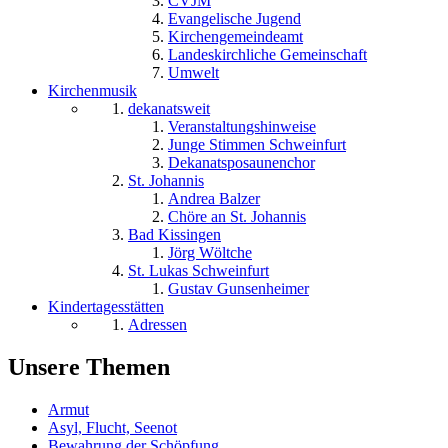
CVJM
Evangelische Jugend
Kirchengemeindeamt
Landeskirchliche Gemeinschaft
Umwelt
Kirchenmusik
dekanatsweit
Veranstaltungshinweise
Junge Stimmen Schweinfurt
Dekanatsposaunenchor
St. Johannis
Andrea Balzer
Chöre an St. Johannis
Bad Kissingen
Jörg Wöltche
St. Lukas Schweinfurt
Gustav Gunsenheimer
Kindertagesstätten
Adressen
Unsere Themen
Armut
Asyl, Flucht, Seenot
Bewahrung der Schöpfung