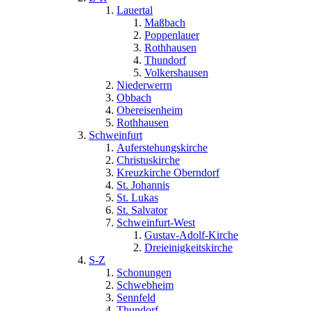
Lauertal
Maßbach
Poppenlauer
Rothhausen
Thundorf
Volkershausen
Niederwerrn
Obbach
Obereisenheim
Rothhausen
Schweinfurt
Auferstehungskirche
Christuskirche
Kreuzkirche Oberndorf
St. Johannis
St. Lukas
St. Salvator
Schweinfurt-West
Gustav-Adolf-Kirche
Dreieinigkeitskirche
S-Z
Schonungen
Schwebheim
Sennfeld
Thundorf