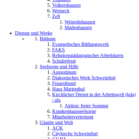
Volkershausen
Werneck
Zell
Weipoltshausen
Madenhausen
Dienste und Werke
Bildung
Evangelisches Bildungswerk
FAKS
Religionspädagogischer Arbeitskreis
Schulreferat
Seelsorge und Hilfe
Augustinum
Diakonisches Werk Schweinfurt
Frauenbund
Haus Marienthal
Kirchlicher Dienst in der Arbeitswelt (kda)
/ afa
Aktion: freier Sonntag
Krankenhausseelsorge
Mitarbeitervertretung
Glaube und Welt
ACK
Citykirche Schweinfurt