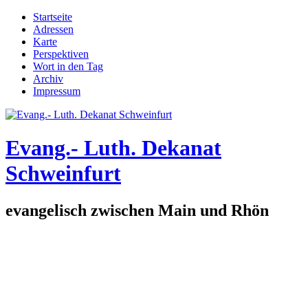
Direkt zum Inhalt
Startseite
Adressen
Hauptmenü
Karte
Perspektiven
Wort in den Tag
Archiv
Impressum
Evang.- Luth. Dekanat
Schweinfurt
evangelisch zwischen Main und Rhön