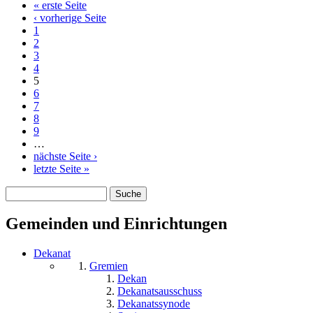
« erste Seite
Seiten
‹ vorherige Seite
1
2
3
4
5
6
7
8
9
…
nächste Seite ›
letzte Seite »
Suche
Suchformular
Gemeinden und Einrichtungen
Dekanat
Gremien
Dekan
Dekanatsausschuss
Dekanatssynode