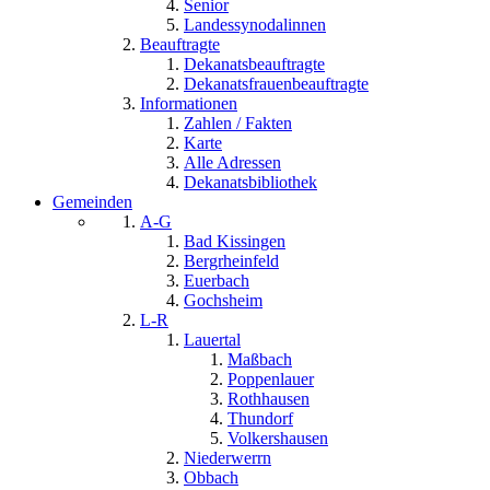
Senior
Landessynodalinnen
Beauftragte
Dekanatsbeauftragte
Dekanatsfrauenbeauftragte
Informationen
Zahlen / Fakten
Karte
Alle Adressen
Dekanatsbibliothek
Gemeinden
A-G
Bad Kissingen
Bergrheinfeld
Euerbach
Gochsheim
L-R
Lauertal
Maßbach
Poppenlauer
Rothhausen
Thundorf
Volkershausen
Niederwerrn
Obbach