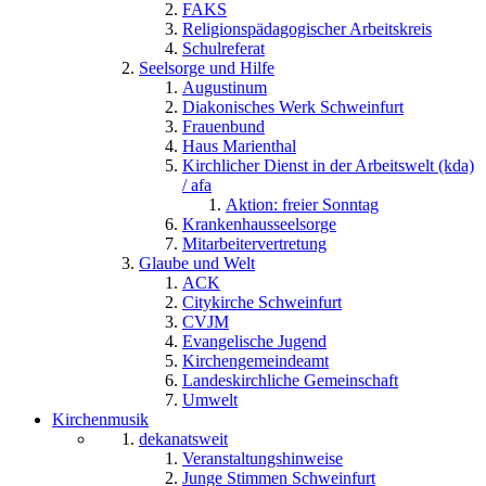
FAKS
Religionspädagogischer Arbeitskreis
Schulreferat
Seelsorge und Hilfe
Augustinum
Diakonisches Werk Schweinfurt
Frauenbund
Haus Marienthal
Kirchlicher Dienst in der Arbeitswelt (kda)
/ afa
Aktion: freier Sonntag
Krankenhausseelsorge
Mitarbeitervertretung
Glaube und Welt
ACK
Citykirche Schweinfurt
CVJM
Evangelische Jugend
Kirchengemeindeamt
Landeskirchliche Gemeinschaft
Umwelt
Kirchenmusik
dekanatsweit
Veranstaltungshinweise
Junge Stimmen Schweinfurt