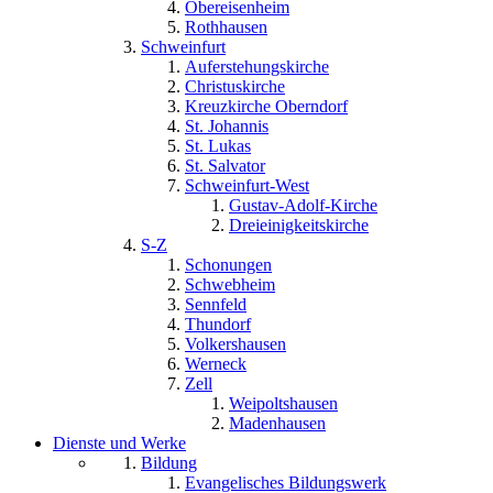
Obereisenheim
Rothhausen
Schweinfurt
Auferstehungskirche
Christuskirche
Kreuzkirche Oberndorf
St. Johannis
St. Lukas
St. Salvator
Schweinfurt-West
Gustav-Adolf-Kirche
Dreieinigkeitskirche
S-Z
Schonungen
Schwebheim
Sennfeld
Thundorf
Volkershausen
Werneck
Zell
Weipoltshausen
Madenhausen
Dienste und Werke
Bildung
Evangelisches Bildungswerk