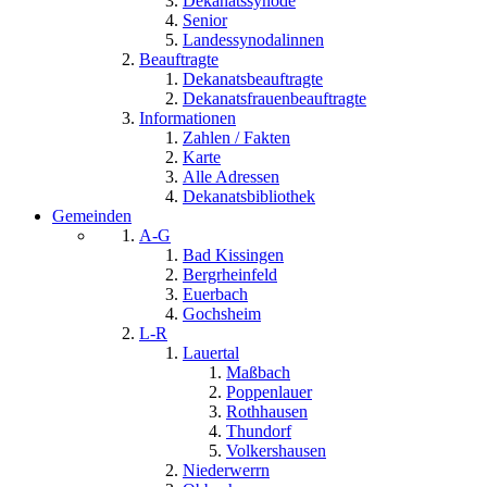
Dekanatssynode
Senior
Landessynodalinnen
Beauftragte
Dekanatsbeauftragte
Dekanatsfrauenbeauftragte
Informationen
Zahlen / Fakten
Karte
Alle Adressen
Dekanatsbibliothek
Gemeinden
A-G
Bad Kissingen
Bergrheinfeld
Euerbach
Gochsheim
L-R
Lauertal
Maßbach
Poppenlauer
Rothhausen
Thundorf
Volkershausen
Niederwerrn