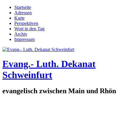
Direkt zum Inhalt
Startseite
Adressen
Hauptmenü
Karte
Perspektiven
Wort in den Tag
Archiv
Impressum
Evang.- Luth. Dekanat
Schweinfurt
evangelisch zwischen Main und Rhön