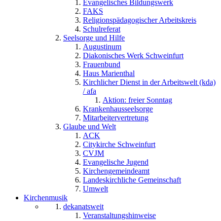
Evangelisches Bildungswerk
FAKS
Religionspädagogischer Arbeitskreis
Schulreferat
Seelsorge und Hilfe
Augustinum
Diakonisches Werk Schweinfurt
Frauenbund
Haus Marienthal
Kirchlicher Dienst in der Arbeitswelt (kda)
/ afa
Aktion: freier Sonntag
Krankenhausseelsorge
Mitarbeitervertretung
Glaube und Welt
ACK
Citykirche Schweinfurt
CVJM
Evangelische Jugend
Kirchengemeindeamt
Landeskirchliche Gemeinschaft
Umwelt
Kirchenmusik
dekanatsweit
Veranstaltungshinweise