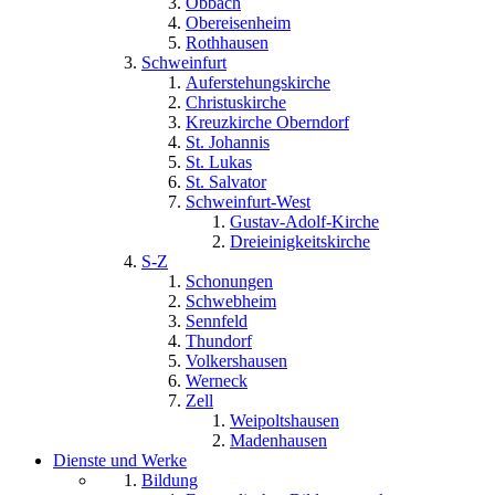
Obbach
Obereisenheim
Rothhausen
Schweinfurt
Auferstehungskirche
Christuskirche
Kreuzkirche Oberndorf
St. Johannis
St. Lukas
St. Salvator
Schweinfurt-West
Gustav-Adolf-Kirche
Dreieinigkeitskirche
S-Z
Schonungen
Schwebheim
Sennfeld
Thundorf
Volkershausen
Werneck
Zell
Weipoltshausen
Madenhausen
Dienste und Werke
Bildung