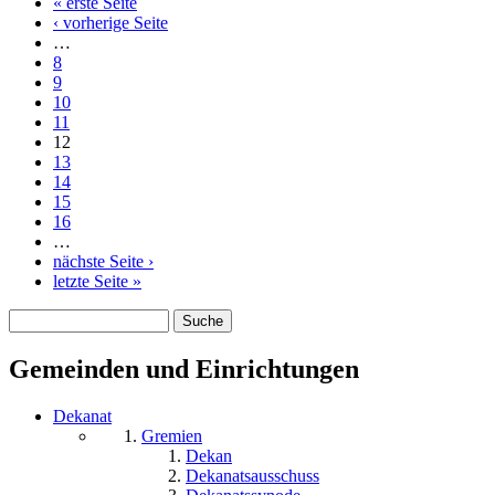
« erste Seite
Seiten
‹ vorherige Seite
…
8
9
10
11
12
13
14
15
16
…
nächste Seite ›
letzte Seite »
Suche
Suchformular
Gemeinden und Einrichtungen
Dekanat
Gremien
Dekan
Dekanatsausschuss