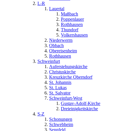
L-R
Lauertal
Maßbach
Poppenlauer
Rothhausen
Thundorf
Volkershausen
Niederwerrn
Obbach
Obereisenheim
Rothhausen
Schweinfurt
Auferstehungskirche
Christuskirche
Kreuzkirche Oberndorf
St. Johannis
St. Lukas
St. Salvator
Schweinfurt-West
Gustav-Adolf-Kirche
Dreieinigkeitskirche
S-Z
Schonungen
Schwebheim
Sennfeld