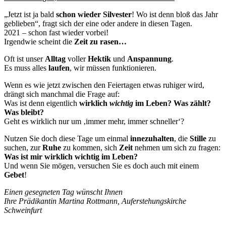
„Jetzt ist ja bald
schon wieder Silvester
! Wo ist denn bloß das Jahr
geblieben“, fragt sich der eine oder andere in diesen Tagen.
2021 – schon fast wieder vorbei!
Irgendwie scheint die
Zeit zu rasen…
Oft ist unser
Alltag
voller
Hektik
und
Anspannung
.
Es muss alles
laufen
, wir müssen funktionieren.
Wenn es wie jetzt zwischen den Feiertagen etwas ruhiger wird,
drängt sich manchmal die Frage auf:
Was ist denn eigentlich
wirklich
wichtig
im Leben? Was zählt?
Was bleibt?
Geht es wirklich nur um ‚immer mehr, immer schneller‘?
Nutzen Sie doch diese Tage um einmal
innezuhalten
, die
Stille
zu
suchen, zur
Ruhe
zu kommen, sich
Zeit
nehmen um sich zu fragen:
Was ist mir wirklich wichtig im Leben
?
Und wenn Sie mögen, versuchen Sie es doch auch mit einem
Gebet
!
Einen gesegneten Tag wünscht Ihnen
Ihre Prädikantin Martina Rottmann, Auferstehungskirche
Schweinfurt