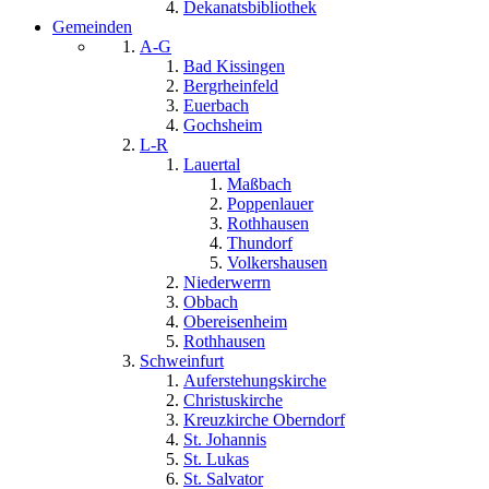
Dekanatsbibliothek
Gemeinden
A-G
Bad Kissingen
Bergrheinfeld
Euerbach
Gochsheim
L-R
Lauertal
Maßbach
Poppenlauer
Rothhausen
Thundorf
Volkershausen
Niederwerrn
Obbach
Obereisenheim
Rothhausen
Schweinfurt
Auferstehungskirche
Christuskirche
Kreuzkirche Oberndorf
St. Johannis
St. Lukas
St. Salvator