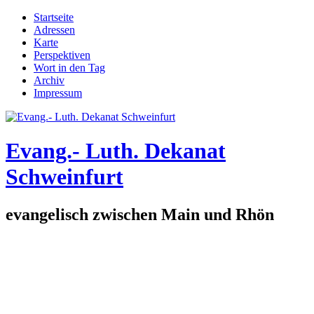
Direkt zum Inhalt
Startseite
Adressen
Hauptmenü
Karte
Perspektiven
Wort in den Tag
Archiv
Impressum
Evang.- Luth. Dekanat
Schweinfurt
evangelisch zwischen Main und Rhön