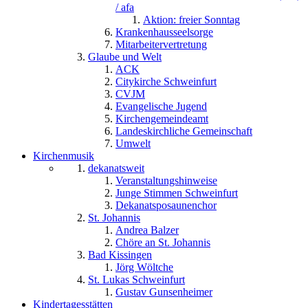
/ afa
Aktion: freier Sonntag
Krankenhausseelsorge
Mitarbeitervertretung
Glaube und Welt
ACK
Citykirche Schweinfurt
CVJM
Evangelische Jugend
Kirchengemeindeamt
Landeskirchliche Gemeinschaft
Umwelt
Kirchenmusik
dekanatsweit
Veranstaltungshinweise
Junge Stimmen Schweinfurt
Dekanatsposaunenchor
St. Johannis
Andrea Balzer
Chöre an St. Johannis
Bad Kissingen
Jörg Wöltche
St. Lukas Schweinfurt
Gustav Gunsenheimer
Kindertagesstätten