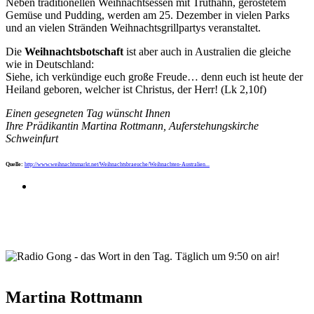
Neben traditionellen Weihnachtsessen mit Truthahn, geröstetem
Gemüse und Pudding, werden am 25. Dezember in vielen Parks
und an vielen Stränden Weihnachtsgrillpartys veranstaltet.
Die
Weihnachtsbotschaft
ist aber auch in Australien die gleiche
wie in Deutschland:
Siehe, ich verkündige euch große Freude… denn euch ist heute der
Heiland geboren, welcher ist Christus, der Herr! (Lk 2,10f)
Einen gesegneten Tag wünscht Ihnen
Ihre Prädikantin Martina Rottmann, Auferstehungskirche
Schweinfurt
Quelle:
http://www.weihnachtsmarkt.net/Weihnachtsbraeuche/Weihnachten-Australien...
wortindentag-radiogong.png
Martina Rottmann