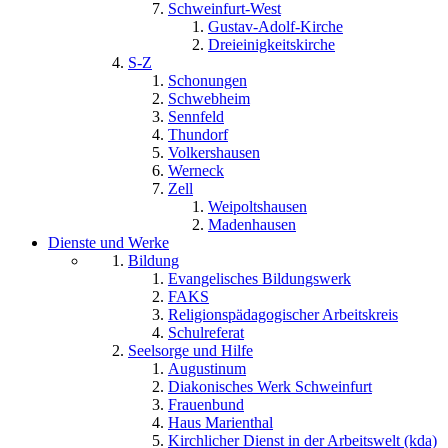
Schweinfurt-West
Gustav-Adolf-Kirche
Dreieinigkeitskirche
S-Z
Schonungen
Schwebheim
Sennfeld
Thundorf
Volkershausen
Werneck
Zell
Weipoltshausen
Madenhausen
Dienste und Werke
Bildung
Evangelisches Bildungswerk
FAKS
Religionspädagogischer Arbeitskreis
Schulreferat
Seelsorge und Hilfe
Augustinum
Diakonisches Werk Schweinfurt
Frauenbund
Haus Marienthal
Kirchlicher Dienst in der Arbeitswelt (kda)