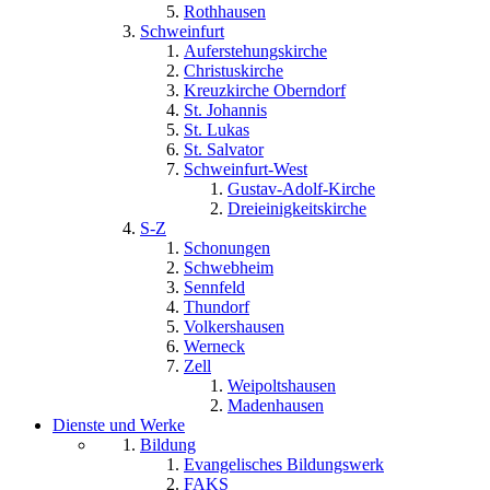
Rothhausen
Schweinfurt
Auferstehungskirche
Christuskirche
Kreuzkirche Oberndorf
St. Johannis
St. Lukas
St. Salvator
Schweinfurt-West
Gustav-Adolf-Kirche
Dreieinigkeitskirche
S-Z
Schonungen
Schwebheim
Sennfeld
Thundorf
Volkershausen
Werneck
Zell
Weipoltshausen
Madenhausen
Dienste und Werke
Bildung
Evangelisches Bildungswerk
FAKS