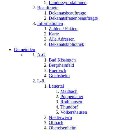
Landessynodalinnen
Beauftragte
Dekanatsbeauftragte
Dekanatsfrauenbeauftragte
Informationen
Zahlen / Fakten
Karte
Alle Adressen
Dekanatsbibliothek
Gemeinden
A-G
Bad Kissingen
Bergrheinfeld
Euerbach
Gochsheim
L-R
Lauertal
Maßbach
Poppenlauer
Rothhausen
Thundorf
Volkershausen
Niederwerrn
Obbach
Obereisenheim