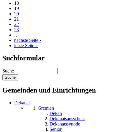
18
19
20
21
22
23
…
nächste Seite ›
letzte Seite »
Suchformular
Suche
Gemeinden und Einrichtungen
Dekanat
Gremien
Dekan
Dekanatsausschuss
Dekanatssynode
Senior