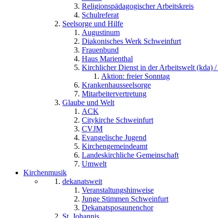
Religionspädagogischer Arbeitskreis
Schulreferat
Seelsorge und Hilfe
Augustinum
Diakonisches Werk Schweinfurt
Frauenbund
Haus Marienthal
Kirchlicher Dienst in der Arbeitswelt (kda) /
Aktion: freier Sonntag
Krankenhausseelsorge
Mitarbeitervertretung
Glaube und Welt
ACK
Citykirche Schweinfurt
CVJM
Evangelische Jugend
Kirchengemeindeamt
Landeskirchliche Gemeinschaft
Umwelt
Kirchenmusik
dekanatsweit
Veranstaltungshinweise
Junge Stimmen Schweinfurt
Dekanatsposaunenchor
St. Johannis