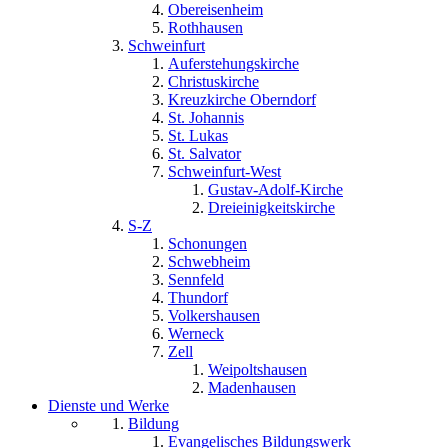
Obereisenheim
Rothhausen
Schweinfurt
Auferstehungskirche
Christuskirche
Kreuzkirche Oberndorf
St. Johannis
St. Lukas
St. Salvator
Schweinfurt-West
Gustav-Adolf-Kirche
Dreieinigkeitskirche
S-Z
Schonungen
Schwebheim
Sennfeld
Thundorf
Volkershausen
Werneck
Zell
Weipoltshausen
Madenhausen
Dienste und Werke
Bildung
Evangelisches Bildungswerk