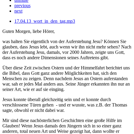
unmute
previous
next
17.04.13_wort_in_den_tag.mp3
Guten Morgen, liebe Hörer,
was halten Sie eigentlich von der Auferstehung Jesu? Können Sie
glauben, dass Jesus lebt, auch wenn wir ihn nicht mehr sehen? Nach
der Auferstehung Jesu, damals, vor 2000 Jahren, zeigte uns Gott,
dass es noch andere Dimensionen seines Auftretens gibt.
Über diese Zeit zwischen Ostern und der Himmelfahrt berichtet uns
die Bibel, dass Gott ganz andere Möglichkeiten hat, sich den
Menschen zu zeigen. Denn nachdem Jesus an Ostern auferstanden
war, sah er jedes Mal anders aus. Seine Jünger erkannten ihn nur an
seiner Art, wie er auf sie einging.
Jesus konnte überall gleichzeitig sein und er konnte durch
verschlossene Türen gehen - und er wusste, was z.B. der Thomas
sagte, obwohl er nicht dabei war.
Mir sind diese nachösterlichen Geschichten eine große Hilfe im
Glauben! Wenn Jesus damals den Jüngern sich in so einer ganz
anderen, total neuen Art und Weise gezeigt hat, dann wollte er