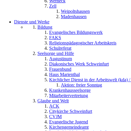
Werneck
Zell
Weipoltshausen
Madenhausen
Dienste und Werke
Bildung
Evangelisches Bildungswerk
FAKS
Religionspädagogischer Arbeitskreis
Schulreferat
Seelsorge und Hilfe
Augustinum
Diakonisches Werk Schweinfurt
Frauenbund
Haus Marienthal
Kirchlicher Dienst in der Arbeitswelt (kda) /
Aktion: freier Sonntag
Krankenhausseelsorge
Mitarbeitervertretung
Glaube und Welt
ACK
Citykirche Schweinfurt
CVJM
Evangelische Jugend
Kirchengemeindeamt