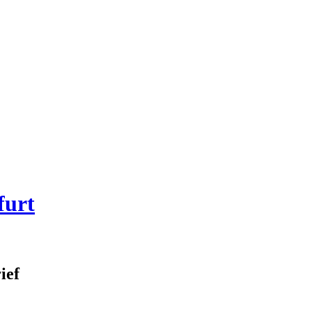
furt
ief