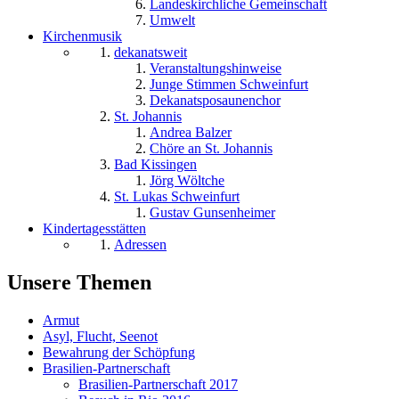
Landeskirchliche Gemeinschaft
Umwelt
Kirchenmusik
dekanatsweit
Veranstaltungshinweise
Junge Stimmen Schweinfurt
Dekanatsposaunenchor
St. Johannis
Andrea Balzer
Chöre an St. Johannis
Bad Kissingen
Jörg Wöltche
St. Lukas Schweinfurt
Gustav Gunsenheimer
Kindertagesstätten
Adressen
Unsere Themen
Armut
Asyl, Flucht, Seenot
Bewahrung der Schöpfung
Brasilien-Partnerschaft
Brasilien-Partnerschaft 2017