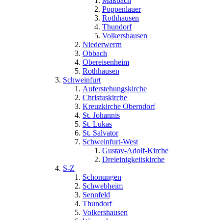
Maßbach
Poppenlauer
Rothhausen
Thundorf
Volkershausen
Niederwerrn
Obbach
Obereisenheim
Rothhausen
Schweinfurt
Auferstehungskirche
Christuskirche
Kreuzkirche Oberndorf
St. Johannis
St. Lukas
St. Salvator
Schweinfurt-West
Gustav-Adolf-Kirche
Dreieinigkeitskirche
S-Z
Schonungen
Schwebheim
Sennfeld
Thundorf
Volkershausen