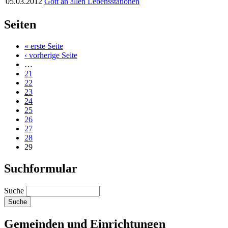
05.03.2012
Gott an allen Lebensstationen
Seiten
« erste Seite
‹ vorherige Seite
…
21
22
23
24
25
26
27
28
29
Suchformular
Suche
Gemeinden und Einrichtungen