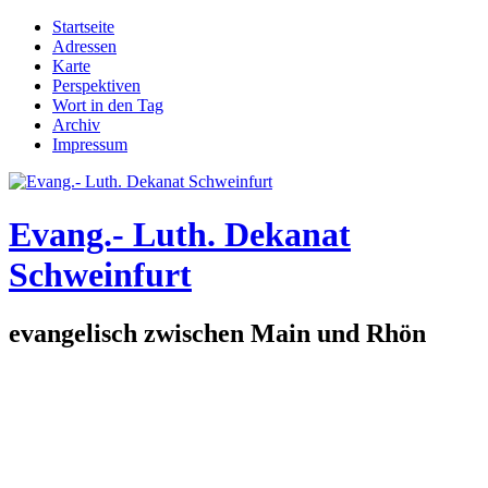
Direkt zum Inhalt
Startseite
Adressen
Hauptmenü
Karte
Perspektiven
Wort in den Tag
Archiv
Impressum
Evang.- Luth. Dekanat
Schweinfurt
evangelisch zwischen Main und Rhön