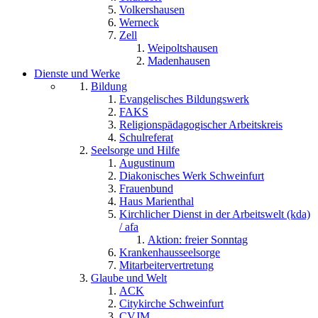
Volkershausen
Werneck
Zell
Weipoltshausen
Madenhausen
Dienste und Werke
Bildung
Evangelisches Bildungswerk
FAKS
Religionspädagogischer Arbeitskreis
Schulreferat
Seelsorge und Hilfe
Augustinum
Diakonisches Werk Schweinfurt
Frauenbund
Haus Marienthal
Kirchlicher Dienst in der Arbeitswelt (kda)
/ afa
Aktion: freier Sonntag
Krankenhausseelsorge
Mitarbeitervertretung
Glaube und Welt
ACK
Citykirche Schweinfurt
CVJM