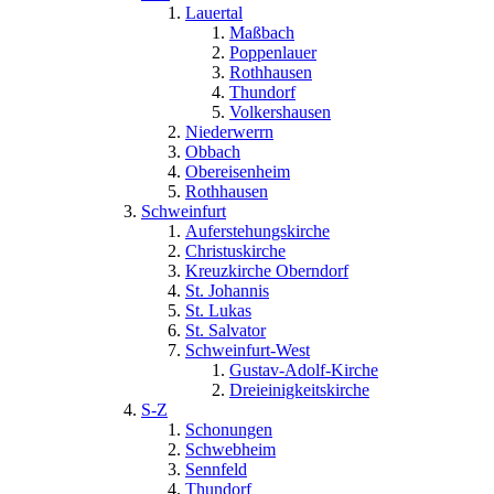
Lauertal
Maßbach
Poppenlauer
Rothhausen
Thundorf
Volkershausen
Niederwerrn
Obbach
Obereisenheim
Rothhausen
Schweinfurt
Auferstehungskirche
Christuskirche
Kreuzkirche Oberndorf
St. Johannis
St. Lukas
St. Salvator
Schweinfurt-West
Gustav-Adolf-Kirche
Dreieinigkeitskirche
S-Z
Schonungen
Schwebheim
Sennfeld
Thundorf