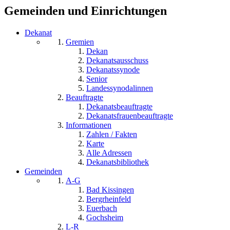
Suchformular
Gemeinden und Einrichtungen
Dekanat
Gremien
Dekan
Dekanatsausschuss
Dekanatssynode
Senior
Landessynodalinnen
Beauftragte
Dekanatsbeauftragte
Dekanatsfrauenbeauftragte
Informationen
Zahlen / Fakten
Karte
Alle Adressen
Dekanatsbibliothek
Gemeinden
A-G
Bad Kissingen
Bergrheinfeld
Euerbach
Gochsheim
L-R