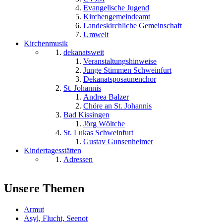
Evangelische Jugend
Kirchengemeindeamt
Landeskirchliche Gemeinschaft
Umwelt
Kirchenmusik
dekanatsweit
Veranstaltungshinweise
Junge Stimmen Schweinfurt
Dekanatsposaunenchor
St. Johannis
Andrea Balzer
Chöre an St. Johannis
Bad Kissingen
Jörg Wöltche
St. Lukas Schweinfurt
Gustav Gunsenheimer
Kindertagesstätten
Adressen
Unsere Themen
Armut
Asyl, Flucht, Seenot