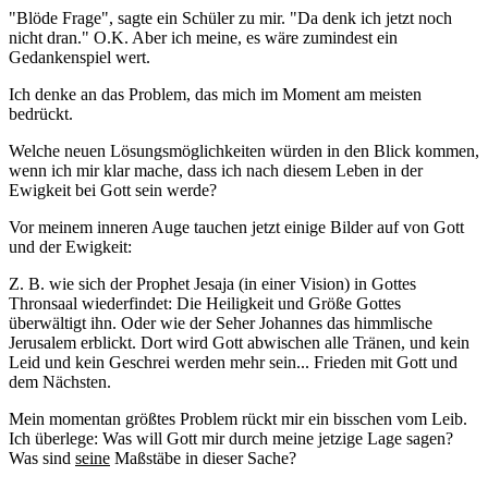
"Blöde Frage", sagte ein Schüler zu mir. "Da denk ich jetzt noch
nicht dran." O.K. Aber ich meine, es wäre zumindest ein
Gedankenspiel wert.
Ich denke an das Problem, das mich im Moment am meisten
bedrückt.
Welche neuen Lösungsmöglichkeiten würden in den Blick kommen,
wenn ich mir klar mache, dass ich nach diesem Leben in der
Ewigkeit bei Gott sein werde?
Vor meinem inneren Auge tauchen jetzt einige Bilder auf von Gott
und der Ewigkeit:
Z. B. wie sich der Prophet Jesaja (in einer Vision) in Gottes
Thronsaal wiederfindet: Die Heiligkeit und Größe Gottes
überwältigt ihn. Oder wie der Seher Johannes das himmlische
Jerusalem erblickt. Dort wird Gott abwischen alle Tränen, und kein
Leid und kein Geschrei werden mehr sein... Frieden mit Gott und
dem Nächsten.
Mein momentan größtes Problem rückt mir ein bisschen vom Leib.
Ich überlege: Was will Gott mir durch meine jetzige Lage sagen?
Was sind
seine
Maßstäbe in dieser Sache?