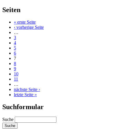
Seiten
« erste Seite
‹ vorherige Seite
…
3
4
5
6
7
8
9
10
11
…
nächste Seite ›
letzte Seite »
Suchformular
Suche