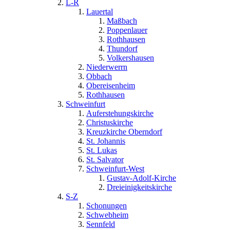
L-R
Lauertal
Maßbach
Poppenlauer
Rothhausen
Thundorf
Volkershausen
Niederwerrn
Obbach
Obereisenheim
Rothhausen
Schweinfurt
Auferstehungskirche
Christuskirche
Kreuzkirche Oberndorf
St. Johannis
St. Lukas
St. Salvator
Schweinfurt-West
Gustav-Adolf-Kirche
Dreieinigkeitskirche
S-Z
Schonungen
Schwebheim
Sennfeld