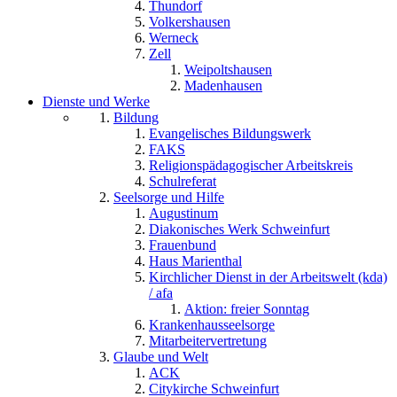
Thundorf
Volkershausen
Werneck
Zell
Weipoltshausen
Madenhausen
Dienste und Werke
Bildung
Evangelisches Bildungswerk
FAKS
Religionspädagogischer Arbeitskreis
Schulreferat
Seelsorge und Hilfe
Augustinum
Diakonisches Werk Schweinfurt
Frauenbund
Haus Marienthal
Kirchlicher Dienst in der Arbeitswelt (kda)
/ afa
Aktion: freier Sonntag
Krankenhausseelsorge
Mitarbeitervertretung
Glaube und Welt
ACK
Citykirche Schweinfurt