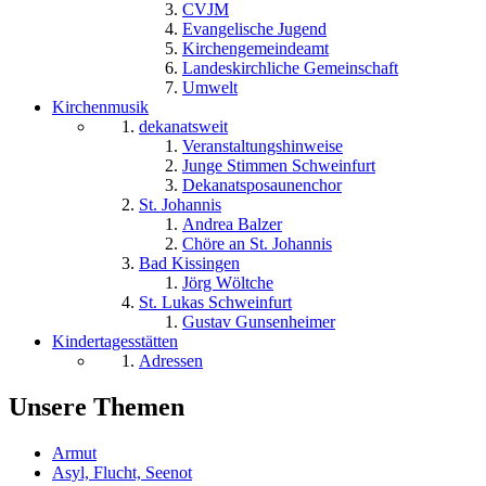
CVJM
Evangelische Jugend
Kirchengemeindeamt
Landeskirchliche Gemeinschaft
Umwelt
Kirchenmusik
dekanatsweit
Veranstaltungshinweise
Junge Stimmen Schweinfurt
Dekanatsposaunenchor
St. Johannis
Andrea Balzer
Chöre an St. Johannis
Bad Kissingen
Jörg Wöltche
St. Lukas Schweinfurt
Gustav Gunsenheimer
Kindertagesstätten
Adressen
Unsere Themen
Armut
Asyl, Flucht, Seenot