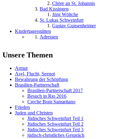
Chöre an St. Johannis
Bad Kissingen
Jörg Wöltche
St. Lukas Schweinfurt
Gustav Gunsenheimer
Kindertagesstätten
Adressen
Unsere Themen
Armut
Asyl, Flucht, Seenot
Bewahrung der Schöpfung
Brasilien-Partnerschaft
Brasilien-Partnerschaft 2017
Besuch in Rio 2016
Creche Bom Samaritano
Frieden
Juden und Christen
Jüdisches Schweinfurt Teil 1
Jüdisches Schweinfurt Teil 2
Jüdisches Schweinfurt Teil 3
jüdisch-christliches Gespräch