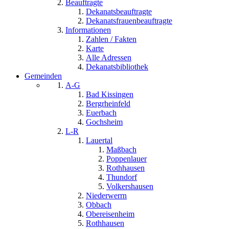
Beauftragte
Dekanatsbeauftragte
Dekanatsfrauenbeauftragte
Informationen
Zahlen / Fakten
Karte
Alle Adressen
Dekanatsbibliothek
Gemeinden
A-G
Bad Kissingen
Bergrheinfeld
Euerbach
Gochsheim
L-R
Lauertal
Maßbach
Poppenlauer
Rothhausen
Thundorf
Volkershausen
Niederwerrn
Obbach
Obereisenheim
Rothhausen