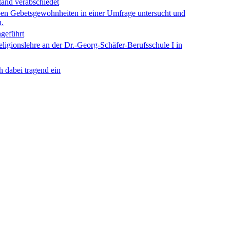
tand verabschiedet
ben Gebetsgewohnheiten in einer Umfrage untersucht und
n.
ngeführt
eligionslehre an der Dr.-Georg-Schäfer-Berufsschule I in
h dabei tragend ein