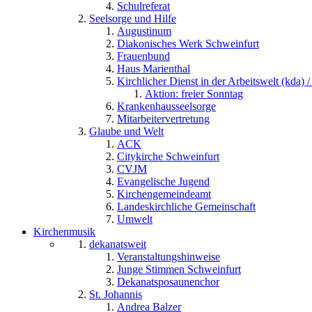
Schulreferat
Seelsorge und Hilfe
Augustinum
Diakonisches Werk Schweinfurt
Frauenbund
Haus Marienthal
Kirchlicher Dienst in der Arbeitswelt (kda) /
Aktion: freier Sonntag
Krankenhausseelsorge
Mitarbeitervertretung
Glaube und Welt
ACK
Citykirche Schweinfurt
CVJM
Evangelische Jugend
Kirchengemeindeamt
Landeskirchliche Gemeinschaft
Umwelt
Kirchenmusik
dekanatsweit
Veranstaltungshinweise
Junge Stimmen Schweinfurt
Dekanatsposaunenchor
St. Johannis
Andrea Balzer