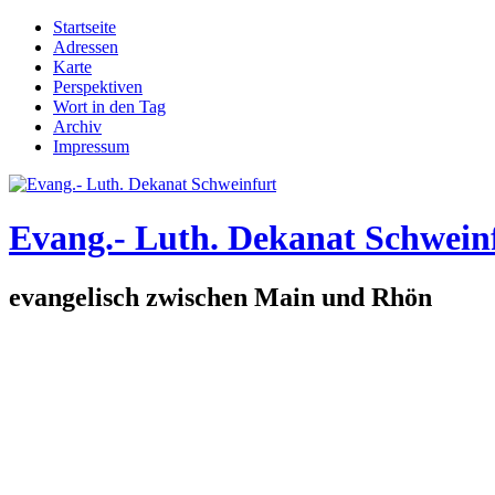
Direkt zum Inhalt
Startseite
Adressen
Hauptmenü
Karte
Perspektiven
Wort in den Tag
Archiv
Impressum
Evang.- Luth. Dekanat Schwein
evangelisch zwischen Main und Rhön