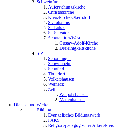
Schweinfurt
Auferstehungskirche
Christuskirche
Kreuzkirche Oberndorf
St. Johannis
St. Lukas
St. Salvator
Schweinfurt-West
Gustav-Adolf-Kirche
Dreieinigkeitskirche
S-Z
Schonungen
Schwebheim
Sennfeld
Thundorf
Volkershausen
Werneck
Zell
Weipoltshausen
Madenhausen
Dienste und Werke
Bildung
Evangelisches Bildungswerk
FAKS
Religionspädagogischer Arbeitskreis