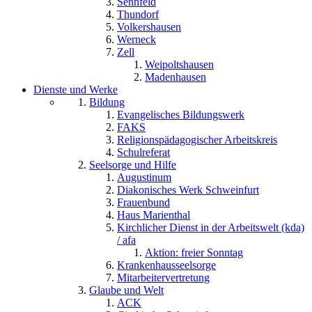
Sennfeld
Thundorf
Volkershausen
Werneck
Zell
Weipoltshausen
Madenhausen
Dienste und Werke
Bildung
Evangelisches Bildungswerk
FAKS
Religionspädagogischer Arbeitskreis
Schulreferat
Seelsorge und Hilfe
Augustinum
Diakonisches Werk Schweinfurt
Frauenbund
Haus Marienthal
Kirchlicher Dienst in der Arbeitswelt (kda)
/ afa
Aktion: freier Sonntag
Krankenhausseelsorge
Mitarbeitervertretung
Glaube und Welt
ACK