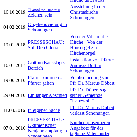
Ausstellung in der
"Lasst es uns ein
16.10.2019
Christuskirche
Zeichen sein"
Schonungen
Orgelrenovierung in
04.02.2019
Schonungen
Von der Villa in die
PRESSESCHAU:
Kirche - Von der
19.01.2018
Soli Deo Gloria
Hausorgel zur
Kirchenorgel
Installation von Pfarrer
Gott im Backstage-
16.01.2017
Andreas Duft in
Bereich
Schonungen
Pfarrer kommen -
Verabschiedung von
19.06.2016
Pfarrer gehen
Pfr. Dr. Marcus Döbert
Pfr. Dr. Döbert sagt
29.04.2016
Ein langer Abschied
seiner Gemeinde
"Lebewohl"
Pfr. Dr. Marcus Döbert
11.03.2016
In eigener Sache
verlässt Schonungen
PRESSESCHAU:
Kirchen präsentieren
Ökumenischer
07.01.2016
Angebote für das
Neujahrsempfang in
tägliche Miteinander
Schonungen