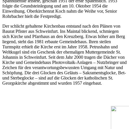
Spanndienste leistete, geschah 1951 der erste Spatenstich. 1953
folgte die Grundsteinlegung und am 10. Oktober 1954 die
Einweihung. Oberkirchenrat Koch nahm die Weihe vor, Senior
Rohrbacher hielt die Festpredigt.
Der schlicht gehaltene Kirchenbau entstand nach den Plänen von
Baurat Pfister aus Schweinfurt. Ins Maintal blickend, schmiegen
sich Kirche und Pfarrhaus an den Kreuzberg. Etwas höher am Berg
liegend, steht das 1981 erbaute Gemeindehaus. Ihren steilen
Turmspitz erhielt die Kirche erst im Jahre 1958. Petrushahn und
Weltkugel sind ein Geschenk der ehemaligen Muttergemeinde St.
Johannis in Schweinfurt. Seit dem Jahr 2000 tragen die Dächer von
Kirche und Gemeindehaus Photovoltaik-Anlagen – Nutzbringer und
Zeichen für den verantwortungsbewussten Umgang mit Natur und
Schöpfung. Die drei Glocken des Geläuts – Sakramentsglocke, Bet-
und Sterbeglocke – sind auf die Glocken der katholischen St.
Georgskirche abgestimmt und wurden 1957 eingebaut.