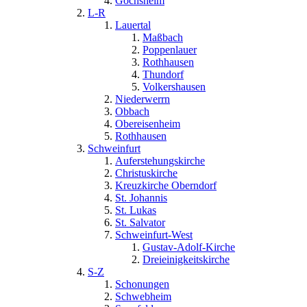
Gochsheim
L-R
Lauertal
Maßbach
Poppenlauer
Rothhausen
Thundorf
Volkershausen
Niederwerrn
Obbach
Obereisenheim
Rothhausen
Schweinfurt
Auferstehungskirche
Christuskirche
Kreuzkirche Oberndorf
St. Johannis
St. Lukas
St. Salvator
Schweinfurt-West
Gustav-Adolf-Kirche
Dreieinigkeitskirche
S-Z
Schonungen
Schwebheim