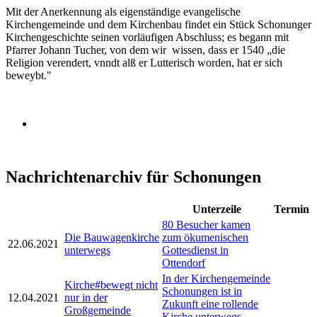
Mit der Anerkennung als eigenständige evangelische
Kirchengemeinde und dem Kirchenbau findet ein Stück Schonunger
Kirchengeschichte seinen vorläufigen Abschluss; es begann mit
Pfarrer Johann Tucher, von dem wir wissen, dass er 1540 „die
Religion verendert, vnndt alß er Lutterisch worden, hat er sich
beweybt."
Nachrichtenarchiv für Schonungen
Unterzeile
Termin
80 Besucher kamen
Die Bauwagenkirche
zum ökumenischen
22.06.2021
unterwegs
Gottesdienst in
Ottendorf
In der Kirchengemeinde
Kirche#bewegt nicht
Schonungen ist in
12.04.2021
nur in der
Zukunft eine rollende
Großgemeinde
Kirche unterwegs.