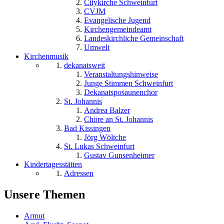
Citykirche Schweinfurt
CVJM
Evangelische Jugend
Kirchengemeindeamt
Landeskirchliche Gemeinschaft
Umwelt
Kirchenmusik
dekanatsweit
Veranstaltungshinweise
Junge Stimmen Schweinfurt
Dekanatsposaunenchor
St. Johannis
Andrea Balzer
Chöre an St. Johannis
Bad Kissingen
Jörg Wöltche
St. Lukas Schweinfurt
Gustav Gunsenheimer
Kindertagesstätten
Adressen
Unsere Themen
Armut