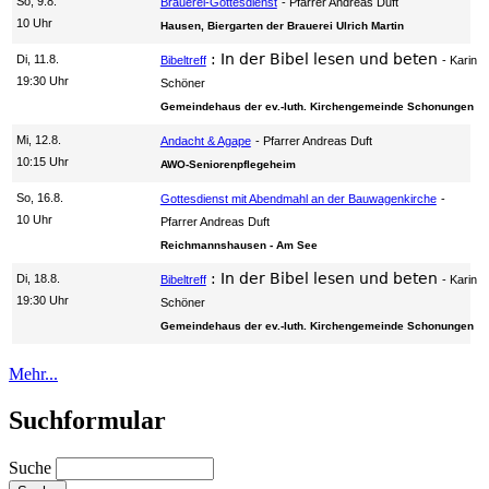
So, 9.8.
Brauerei-Gottesdienst
Pfarrer Andreas Duft
10 Uhr
Hausen, Biergarten der Brauerei Ulrich Martin
:
In der Bibel lesen und beten
Di, 11.8.
Bibeltreff
Karin
19:30 Uhr
Schöner
Gemeindehaus der ev.-luth. Kirchengemeinde Schonungen
Mi, 12.8.
Andacht & Agape
Pfarrer Andreas Duft
10:15 Uhr
AWO-Seniorenpflegeheim
So, 16.8.
Gottesdienst mit Abendmahl an der Bauwagenkirche
10 Uhr
Pfarrer Andreas Duft
Reichmannshausen - Am See
:
In der Bibel lesen und beten
Di, 18.8.
Bibeltreff
Karin
19:30 Uhr
Schöner
Gemeindehaus der ev.-luth. Kirchengemeinde Schonungen
Mehr...
Suchformular
Suche