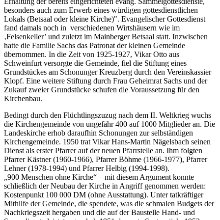
Erhaltung der bereits eingerichteten evang. Sammelgottesdienste,
besonders auch zum Erwerb eines würdigen gottesdienstlichen
Lokals (Betsaal oder kleine Kirche)". Evangelischer Gottesdienst
fand damals noch in verschiedenen Wirtshäusern wie im
‚Felsenkeller’ und zuletzt im Mainberger Betsaal statt. Inzwischen
hatte die Familie Sachs das Patronat der kleinen Gemeinde
übernommen. In die Zeit von 1925-1927, Vikar Otto aus
Schweinfurt versorgte die Gemeinde, fiel die Stiftung eines
Grundstückes am Schonunger Kreuzberg durch den Vereinskassier
Klopf. Eine weitere Stiftung durch Frau Geheimrat Sachs und der
Zukauf zweier Grundstücke schufen die Voraussetzung für den
Kirchenbau.
Bedingt durch den Flüchtlingszuzug nach dem II. Weltkrieg wuchs
die Kirchengemeinde von ungefähr 400 auf 1000 Mitglieder an. Die
Landeskirche erhob daraufhin Schonungen zur selbständigen
Kirchengemeinde. 1950 trat Vikar Hans-Martin Nägelsbach seinen
Dienst als erster Pfarrer auf der neuen Pfarrstelle an. Ihm folgten
Pfarrer Kästner (1960-1966), Pfarrer Böhme (1966-1977), Pfarrer
Lehner (1978-1994) und Pfarrer Helbig (1994-1998).
„900 Menschen ohne Kirche“ – mit diesem Argument konnte
schließlich der Neubau der Kirche in Angriff genommen werden:
Kostenpunkt 100 000 DM (ohne Ausstattung). Unter tatkräftiger
Mithilfe der Gemeinde, die spendete, was die schmalen Budgets der
Nachkriegszeit hergaben und die auf der Baustelle Hand- und