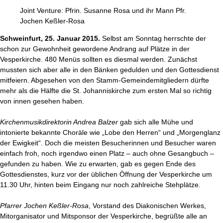
Joint Venture: Pfrin. Susanne Rosa und ihr Mann Pfr.
Jochen Keßler-Rosa
Schweinfurt, 25. Januar 2015.
Selbst am Sonntag herrschte der
schon zur Gewohnheit gewordene Andrang auf Plätze in der
Vesperkirche. 480 Menüs sollten es diesmal werden. Zunächst
mussten sich aber alle in den Bänken gedulden und den Gottesdienst
mitfeiern. Abgesehen von den Stamm-Gemeindemitgliedern dürfte
mehr als die Hälfte die St. Johanniskirche zum ersten Mal so richtig
von innen gesehen haben.
Kirchenmusikdirektorin Andrea Balzer
gab sich alle Mühe und
intonierte bekannte Choräle wie „Lobe den Herren“ und „Morgenglanz
der Ewigkeit“. Doch die meisten Besucherinnen und Besucher waren
einfach froh, noch irgendwo einen Platz – auch ohne Gesangbuch –
gefunden zu haben. Wie zu erwarten, gab es gegen Ende des
Gottesdienstes, kurz vor der üblichen Öffnung der Vesperkirche um
11.30 Uhr, hinten beim Eingang nur noch zahlreiche Stehplätze.
Pfarrer Jochen Keßler-Rosa
, Vorstand des Diakonischen Werkes,
Mitorganisator und Mitsponsor der Vesperkirche, begrüßte alle an