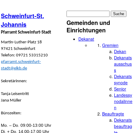
Suche
Schweinfurt-St.
Suchformular
Gemeinden und
Johannis
Einrichtungen
Pfarramt Schweinfurt-Stadt
Dekanat
Martin-Luther-Platz 18
Gremien
97421 Schweinfurt
Dekan
Telefon: 09721 53315210
Dekanats
pfarramt.schweinfurt-
ausschus
stadt@elkb.de
s
Dekanats
Sekretärinnen:
synode
Senior
Tanja Leisentritt
Landessy
Jana Müller
nodalinne
n
Beauftragte
Bürozeiten:
Dekanats
Mo. – Do. 09:00-13:00 Uhr
beauftrag
Di. + Do. 14.00-17.00 Uhr
te