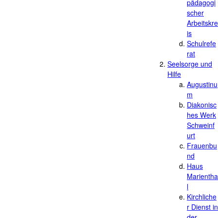
pädagogi
scher
Arbeitskre
is
Schulrefe
rat
Seelsorge und
Hilfe
Augustinu
m
Diakonisc
hes Werk
Schweinf
urt
Frauenbu
nd
Haus
Marientha
l
Kirchliche
r Dienst in
der