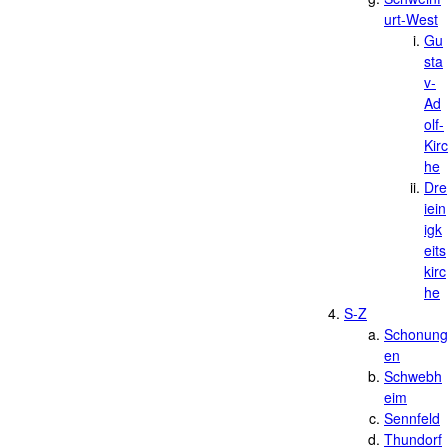
urt-West
Gu
sta
v-
Ad
olf-
Kirc
he
Dre
iein
igk
eits
kirc
he
S-Z
Schonung
en
Schwebh
eim
Sennfeld
Thundorf