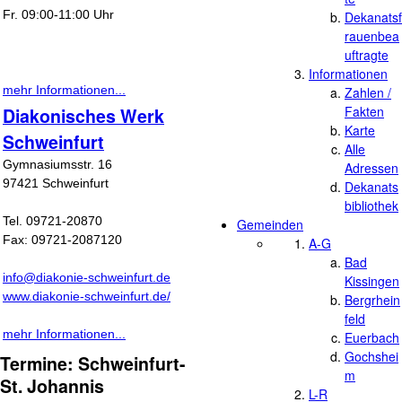
Fr. 09:00-11:00 Uhr
Dekanatsf
rauenbea
uftragte
Informationen
mehr Informationen...
Zahlen /
Fakten
Diakonisches Werk
Karte
Schweinfurt
Alle
Gymnasiumsstr. 16
Adressen
97421 Schweinfurt
Dekanats
bibliothek
Tel. 09721-20870
Gemeinden
Fax: 09721-2087120
A-G
Bad
info@diakonie-schweinfurt.de
Kissingen
www.diakonie-schweinfurt.de/
Bergrhein
feld
mehr Informationen...
Euerbach
Gochshei
Termine: Schweinfurt-
m
St. Johannis
L-R