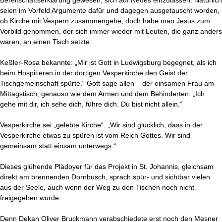
Bereitschaftserklärung gewesen, sich auf Neues einzulassen. Natürlich
seien im Vorfeld Argumente dafür und dagegen ausgetauscht worden,
ob Kirche mit Vespern zusammengehe, doch habe man Jesus zum
Vorbild genommen, der sich immer wieder mit Leuten, die ganz anders
waren, an einen Tisch setzte.
Keßler-Rosa bekannte: „Mir ist Gott in Ludwigsburg begegnet, als ich
beim Hospitieren in der dortigen Vesperkirche den Geist der
Tischgemeinschaft spürte.“ Gott sage allen – der einsamen Frau am
Mittagstisch, genauso wie dem Armen und dem Behinderten: „Ich
gehe mit dir, ich sehe dich, führe dich. Du bist nicht allein.“
Vesperkirche sei „gelebte Kirche“. „Wir sind glücklich, dass in der
Vesperkirche etwas zu spüren ist vom Reich Gottes. Wir sind
gemeinsam statt einsam unterwegs.“
Dieses glühende Plädoyer für das Projekt in St. Johannis, gleichsam
direkt am brennenden Dornbusch, sprach spür- und sichtbar vielen
aus der Seele, auch wenn der Weg zu den Tischen noch nicht
freigegeben wurde.
Denn Dekan Oliver Bruckmann verabschiedete erst noch den Mesner