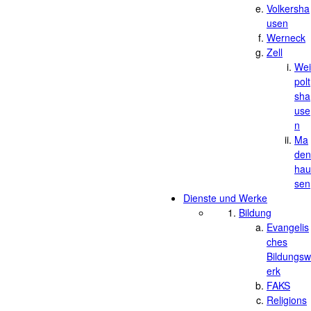
Volkersha
usen
Werneck
Zell
Wei
polt
sha
use
n
Ma
den
hau
sen
Dienste und Werke
Bildung
Evangelis
ches
Bildungsw
erk
FAKS
Religions