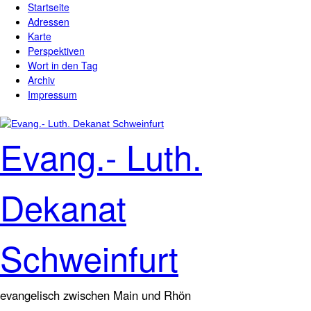
Startseite
Direkt zum Inhalt
Hauptmenü
Adressen
Karte
Perspektiven
Wort in den Tag
Archiv
Impressum
Evang.- Luth.
Dekanat
Schweinfurt
evangelisch zwischen Main und Rhön