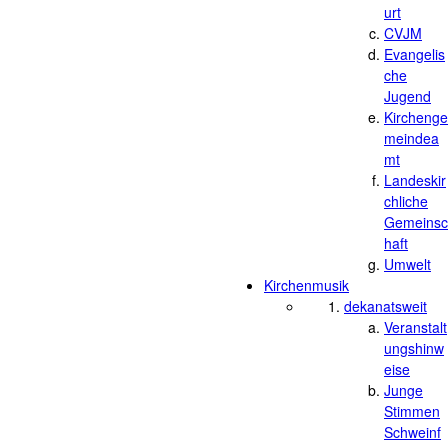
urt
CVJM
Evangelis
che
Jugend
Kirchenge
meindea
mt
Landeskir
chliche
Gemeinsc
haft
Umwelt
Kirchenmusik
dekanatsweit
Veranstalt
ungshinw
eise
Junge
Stimmen
Schweinf