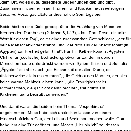
„dem Ort, wo es gute, gesegnete Begegnungen gab und gibt“.
Zusammen mit seiner Frau, Pfarrerin und Krankenhausseelsorgerin
Susanne Rosa
, gestaltete er diesmal die Sonntagsfeier.
Beide hielten eine Dialogpredigt über die Erzählung von Mose am
brennenden Dornbusch (2. Mose 3,1-17), - laut Frau Rosa „ein tolles
Wort für diesen Tag“, da es einen zugewandten Gott schildere, „der für
seine Menschenkinder brennt“ und „der dich aus der Knechtschaft (in
Ägypten) zur Freiheit geführt hat“. Für Pfr. Keßler-Rosa ist Ägypten
Chiffre für (seelische) Bedrückung, etwa für Länder, in denen
Menschen heute unterdrückt werden wie Syrien, Eritrea und Somalia.
„Ägypten“ sei aber auch „die Einsamkeit der alten Dame, die
üblicherweise allein essen muss“, „die Geldnot des Mannes, der sich
keine warme Mahlzeit leisten kann“, „die Traurigkeit vieler
Mitmenschen, die gar nicht damit rechnen, freundlich am
Kircheneingang begrüßt zu werden.“
Und damit waren die beiden beim Thema „Vesperkirche“
angekommen: Mose habe sich anstecken lassen von einem
leidenschaftlichen Gott, der Leib und Seele satt machen wolle. Gott
habe ihm eine Tür geöffnet, und Moses „Hier bin ich“ sei dessen