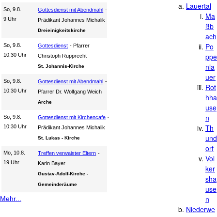
Lauertal
So, 9.8.
Gottesdienst mit Abendmahl
Ma
9 Uhr
Prädikant Johannes Michalik
ßb
Dreieinigkeitskirche
ach
Po
So, 9.8.
Gottesdienst
Pfarrer
10:30 Uhr
ppe
Christoph Rupprecht
nla
St. Johannis-Kirche
uer
So, 9.8.
Gottesdienst mit Abendmahl
Rot
10:30 Uhr
Pfarrer Dr. Wolfgang Weich
hha
Arche
use
n
So, 9.8.
Gottesdienst mit Kirchencafe
Th
10:30 Uhr
Prädikant Johannes Michalik
und
St. Lukas - Kirche
orf
Mo, 10.8.
Treffen verwaister Eltern
Vol
19 Uhr
Karin Bayer
ker
Gustav-Adolf-Kirche -
sha
Gemeinderäume
use
n
Mehr...
Niederwe