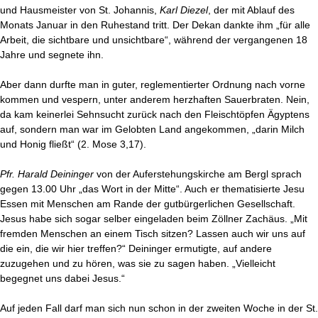
und Hausmeister von St. Johannis,
Karl Diezel
, der mit Ablauf des
Monats Januar in den Ruhestand tritt. Der Dekan dankte ihm „für alle
Arbeit, die sichtbare und unsichtbare“, während der vergangenen 18
Jahre und segnete ihn.
Aber dann durfte man in guter, reglementierter Ordnung nach vorne
kommen und vespern, unter anderem herzhaften Sauerbraten. Nein,
da kam keinerlei Sehnsucht zurück nach den Fleischtöpfen Ägyptens
auf, sondern man war im Gelobten Land angekommen, „darin Milch
und Honig fließt“ (2. Mose 3,17).
Pfr. Harald Deininger
von der Auferstehungskirche am Bergl sprach
gegen 13.00 Uhr „das Wort in der Mitte“. Auch er thematisierte Jesu
Essen mit Menschen am Rande der gutbürgerlichen Gesellschaft.
Jesus habe sich sogar selber eingeladen beim Zöllner Zachäus. „Mit
fremden Menschen an einem Tisch sitzen? Lassen auch wir uns auf
die ein, die wir hier treffen?“ Deininger ermutigte, auf andere
zuzugehen und zu hören, was sie zu sagen haben. „Vielleicht
begegnet uns dabei Jesus.“
Auf jeden Fall darf man sich nun schon in der zweiten Woche in der St.