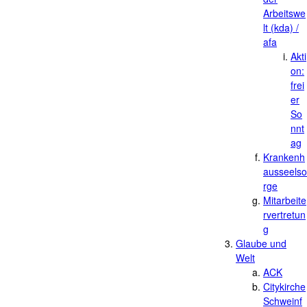
Arbeitswe
lt (kda) /
afa
Akti
on:
frei
er
So
nnt
ag
Krankenh
ausseelso
rge
Mitarbeite
rvertretun
g
Glaube und
Welt
ACK
Citykirche
Schweinf