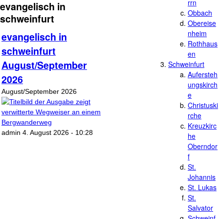
rrn
evangelisch in
Obbach
schweinfurt
Obereise
nheim
evangelisch in
Rothhaus
schweinfurt
en
August/September
Schweinfurt
Aufersteh
2026
ungskirch
August/September 2026
e
Christuski
rche
Kreuzkirc
admin 4. August 2026 - 10:28
he
Oberndor
f
St.
Johannis
St. Lukas
St.
Salvator
Schweinf