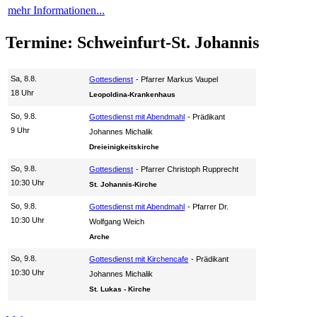
mehr Informationen...
Termine: Schweinfurt-St. Johannis
Sa, 8.8.
Gottesdienst
Pfarrer Markus Vaupel
18 Uhr
Leopoldina-Krankenhaus
So, 9.8.
Gottesdienst mit Abendmahl
Prädikant
9 Uhr
Johannes Michalik
Dreieinigkeitskirche
So, 9.8.
Gottesdienst
Pfarrer Christoph Rupprecht
10:30 Uhr
St. Johannis-Kirche
So, 9.8.
Gottesdienst mit Abendmahl
Pfarrer Dr.
10:30 Uhr
Wolfgang Weich
Arche
So, 9.8.
Gottesdienst mit Kirchencafe
Prädikant
10:30 Uhr
Johannes Michalik
St. Lukas - Kirche