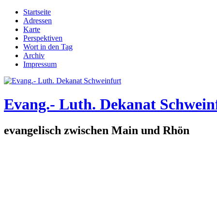
Direkt zum Inhalt
Startseite
Adressen
Hauptmenü
Karte
Perspektiven
Wort in den Tag
Archiv
Impressum
Evang.- Luth. Dekanat Schwein
evangelisch zwischen Main und Rhön