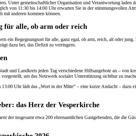
 Türen. Unter gemeinschaftlicher Organisation und Verantwortung laden
ich von 11:30 bis 14:00 Uhr erwarten Sie in der stimmungsvollen Atmo
äch mit anderen kommen können.
 für alle, ob arm oder reich
 ein Begegnungsort für alle, ganz egal, ob arm, reich, alt oder jung. D
ägt dazu bei, das Defizit zu verringern.
ken
 Stadt und Landkreis jeden Tag verschiedene Hilfsangebote an – von ko
 vorgestellt, um das Netzwerk sozialer Unterstützung sichtbar zu mach
m 13:00 Uhr lädt das „Wort in der Mitte“ – eine kurze Andacht – dazu ei
ber: das Herz der Vesperkirche
ement der insgesamt etwa 200 ehrenamtlichen Gastgebenden, die die 
sperkirche 2026