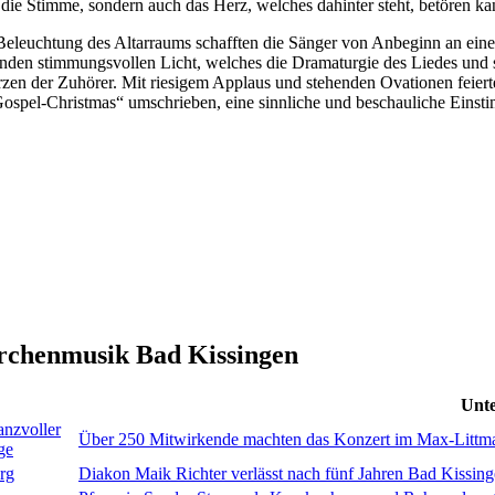
r die Stimme, sondern auch das Herz, welches dahinter steht, betören k
r Beleuchtung des Altarraums schafften die Sänger von Anbeginn an ein
nden stimmungsvollen Licht, welches die Dramaturgie des Liedes und s
zen der Zuhörer. Mit riesigem Applaus und stehenden Ovationen feierten
„Gospel-Christmas“ umschrieben, eine sinnliche und beschauliche Eins
irchenmusik Bad Kissingen
Unte
anzvoller
Über 250 Mitwirkende machten das Konzert im Max-Littma
ge
rg
Diakon Maik Richter verlässt nach fünf Jahren Bad Kissin