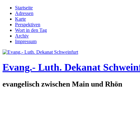
Direkt zum Inhalt
Startseite
Adressen
Hauptmenü
Karte
Perspektiven
Wort in den Tag
Archiv
Impressum
Evang.- Luth. Dekanat Schwein
evangelisch zwischen Main und Rhön