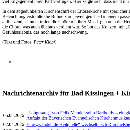
viel Engagement ihren Part vortrugen. Hier zeigte sich, dass nicht nu
In dem abgedunkelten Kirchenschiff der Erlöserkirche mit spärliche
Beleuchtung erstrahlte die Bühne zum jeweiligen Lied in einem passe
aufheizend, - immer trafen die Chöre mit ihrer Musik genau in die Her
die Chöre, was auch überaus verdient war. So bot das Konzert, mit 
Gefühlserlebnis, das noch lange nachschwang.
(
Text
und
Fotos
:
Peter Klopf
)
Nachrichtenarchiv für Bad Kissingen + K
„Lobgesang“ von Felix Mendelssohn Bartholdy – ein gl
06.05.2026
Auftakt der Bayerischen Evangelischen Kirchenmusikta
02.04.2026
Eine „wandelnde Heilquelle“ wechselt nach Rummelsbe