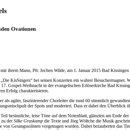
els
enden Ovationen
ässt mir ihrem Mann, Pfr. Jochen Wilde, am 1. Januar 2015 Bad Kissingen
r „Die KisSingers“ bei seinen Konzerten ein wahrer Besuchermagnet. 
rer 17. Gospel-Weihnacht in der evangelischen Erlöserkirche Bad Kissin
en Erfolg charakterisieren.
r als agiler, faszinierender Chorleiter die rund 60 stimmlich gewandte
tungsmischpult der Spots und moderiert. Dass er dabei den Überblick über
 Teil besinnliche, leise Töne auf dem Notenblatt, glänzten am Ende 
 zu der
Silke Graskamp
die Texte und Jörg Wöltche die Musik geschrie
von Gesangssolisten vorgetragen wurden. Dabei bezauberten das Timbre