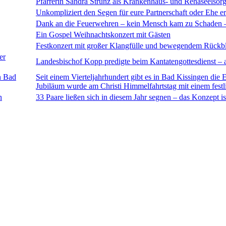
Pfarrerin Sandra Strunz als Krankenhaus- und Rehaseelsorg
Unkompliziert den Segen für eure Partnerschaft oder Ehe e
Dank an die Feuerwehren – kein Mensch kam zu Schaden – H
Ein Gospel Weihnachtskonzert mit Gästen
Festkonzert mit großer Klangfülle und bewegendem Rückb
er
Landesbischof Kopp predigte beim Kantatengottesdienst 
n Bad
Seit einem Vierteljahrhundert gibt es in Bad Kissingen die 
Jubiläum wurde am Christi Himmelfahrtstag mit einem festli
n
33 Paare ließen sich in diesem Jahr segnen – das Konzept is