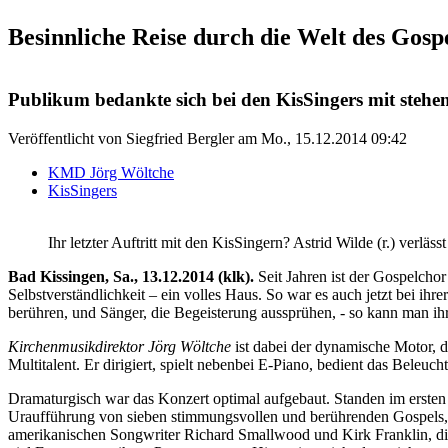
Besinnliche Reise durch die Welt des Gosp
Publikum bedankte sich bei den KisSingers mit steh
Veröffentlicht von
Siegfried Bergler
am
Mo., 15.12.2014 09:42
KMD Jörg Wöltche
KisSingers
Ihr letzter Auftritt mit den KisSingern? Astrid Wilde (r.) verl
Bad Kissingen, Sa., 13.12.2014 (klk).
Seit Jahren ist der Gospelcho
Selbstverständlichkeit – ein volles Haus. So war es auch jetzt bei ih
berühren, und Sänger, die Begeisterung aussprühen, - so kann man ihr
Kirchenmusikdirektor Jörg Wöltche
ist dabei der dynamische Motor, de
Multitalent. Er dirigiert, spielt nebenbei E-Piano, bedient das Beleuch
Dramaturgisch war das Konzert optimal aufgebaut. Standen im ersten
Uraufführung von sieben stimmungsvollen und berührenden Gospels,
amerikanischen Songwriter Richard Smallwood und Kirk Franklin, die 