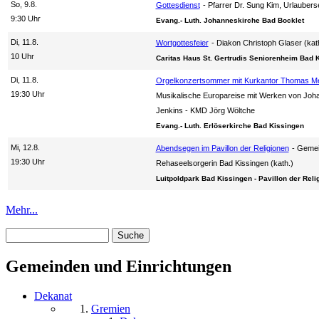
So, 9.8.
Gottesdienst
Pfarrer Dr. Sung Kim, Urlaubers
9:30 Uhr
Evang.- Luth. Johanneskirche Bad Bocklet
Di, 11.8.
Wortgottesfeier
Diakon Christoph Glaser (kat
10 Uhr
Caritas Haus St. Gertrudis Seniorenheim Bad 
Di, 11.8.
Orgelkonzertsommer mit Kurkantor Thomas M
19:30 Uhr
Musikalische Europareise mit Werken von Joh
Jenkins
KMD Jörg Wöltche
Evang.- Luth. Erlöserkirche Bad Kissingen
Mi, 12.8.
Abendsegen im Pavillon der Religionen
Gemein
19:30 Uhr
Rehaseelsorgerin Bad Kissingen (kath.)
Luitpoldpark Bad Kissingen - Pavillon der Reli
Mehr...
Suche
Suchformular
Gemeinden und Einrichtungen
Dekanat
Gremien