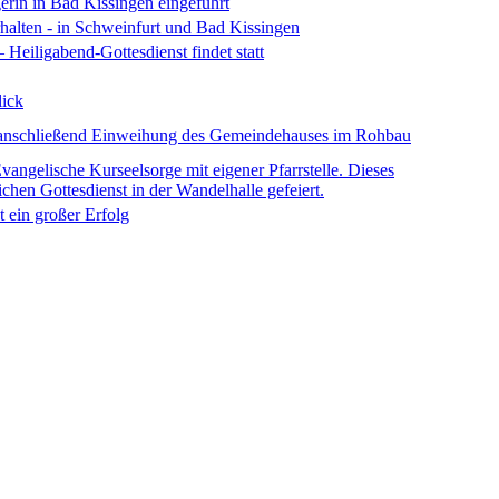
erin in Bad Kissingen eingeführt
rhalten - in Schweinfurt und Bad Kissingen
eiligabend-Gottesdienst findet statt
lick
– anschließend Einweihung des Gemeindehauses im Rohbau
Evangelische Kurseelsorge mit eigener Pfarrstelle. Dieses
chen Gottesdienst in der Wandelhalle gefeiert.
t ein großer Erfolg