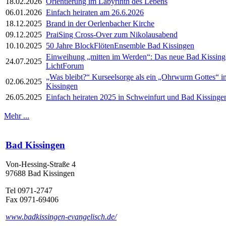
18.02.2026
Orientierung im Labyrinth des Lebens
06.01.2026
Einfach heiraten am 26.6.2026
18.12.2025
Brand in der Oerlenbacher Kirche
09.12.2025
PraiSing Cross-Over zum Nikolausabend
10.10.2025
50 Jahre BlockFlötenEnsemble Bad Kissingen
Einweihung „mitten im Werden“: Das neue Bad Kissing
24.07.2025
LichtForum
„Was bleibt?“ Kurseelsorge als ein „Ohrwurm Gottes“ i
02.06.2025
Kissingen
26.05.2025
Einfach heiraten 2025 in Schweinfurt und Bad Kissinge
Mehr ...
Bad Kissingen
Von-Hessing-Straße 4
97688 Bad Kissingen
Tel 0971-2747
Fax 0971-69406
www.badkissingen-evangelisch.de/