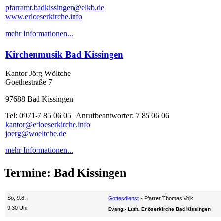
pfarramt.badkissingen@elkb.de
www.erloeserkirche.info
mehr Informationen...
Kirchenmusik Bad Kissingen
Kantor Jörg Wöltche
Goethestraße 7
97688 Bad Kissingen
Tel: 0971-7 85 06 05 | Anrufbeantworter: 7 85 06 06
kantor@erloeserkirche.info
joerg@woeltche.de
mehr Informationen...
Termine: Bad Kissingen
So, 9.8.
Gottesdienst
Pfarrer Thomas Volk
9:30 Uhr
Evang.- Luth. Erlöserkirche Bad Kissingen