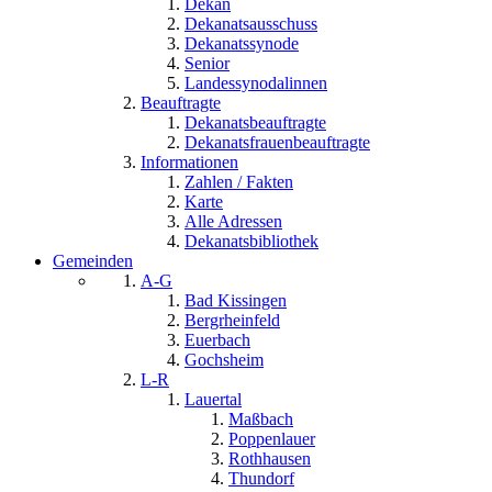
Dekan
Dekanatsausschuss
Dekanatssynode
Senior
Landessynodalinnen
Beauftragte
Dekanatsbeauftragte
Dekanatsfrauenbeauftragte
Informationen
Zahlen / Fakten
Karte
Alle Adressen
Dekanatsbibliothek
Gemeinden
A-G
Bad Kissingen
Bergrheinfeld
Euerbach
Gochsheim
L-R
Lauertal
Maßbach
Poppenlauer
Rothhausen
Thundorf