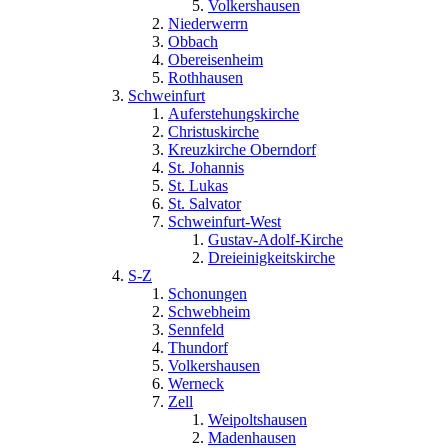
Volkershausen
Niederwerrn
Obbach
Obereisenheim
Rothhausen
Schweinfurt
Auferstehungskirche
Christuskirche
Kreuzkirche Oberndorf
St. Johannis
St. Lukas
St. Salvator
Schweinfurt-West
Gustav-Adolf-Kirche
Dreieinigkeitskirche
S-Z
Schonungen
Schwebheim
Sennfeld
Thundorf
Volkershausen
Werneck
Zell
Weipoltshausen
Madenhausen