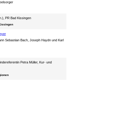
eelsorger
h.), PR Bad Kissingen
Kissingen
eyer
ann Sebastian Bach, Joseph Haydn und Karl
dereferentin Petra Müller, Kur- und
gionen