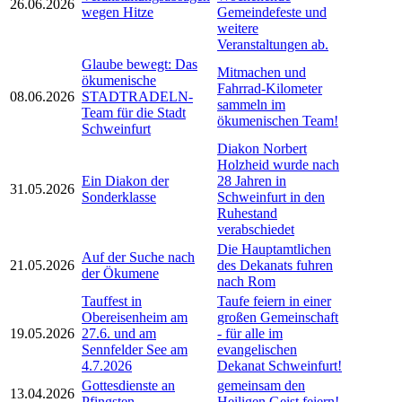
26.06.2026
wegen Hitze
Gemeindefeste und
weitere
Veranstaltungen ab.
Glaube bewegt: Das
Mitmachen und
ökumenische
Fahrrad-Kilometer
08.06.2026
STADTRADELN-
sammeln im
Team für die Stadt
ökumenischen Team!
Schweinfurt
Diakon Norbert
Holzheid wurde nach
Ein Diakon der
28 Jahren in
31.05.2026
Sonderklasse
Schweinfurt in den
Ruhestand
verabschiedet
Die Hauptamtlichen
Auf der Suche nach
21.05.2026
des Dekanats fuhren
der Ökumene
nach Rom
Tauffest in
Taufe feiern in einer
Obereisenheim am
großen Gemeinschaft
19.05.2026
27.6. und am
- für alle im
Sennfelder See am
evangelischen
4.7.2026
Dekanat Schweinfurt!
Gottesdienste an
gemeinsam den
13.04.2026
Pfingsten
Heiligen Geist feiern!