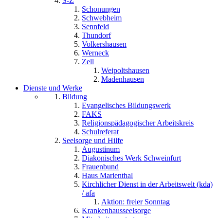
S-Z
Schonungen
Schwebheim
Sennfeld
Thundorf
Volkershausen
Werneck
Zell
Weipoltshausen
Madenhausen
Dienste und Werke
Bildung
Evangelisches Bildungswerk
FAKS
Religionspädagogischer Arbeitskreis
Schulreferat
Seelsorge und Hilfe
Augustinum
Diakonisches Werk Schweinfurt
Frauenbund
Haus Marienthal
Kirchlicher Dienst in der Arbeitswelt (kda)
/ afa
Aktion: freier Sonntag
Krankenhausseelsorge