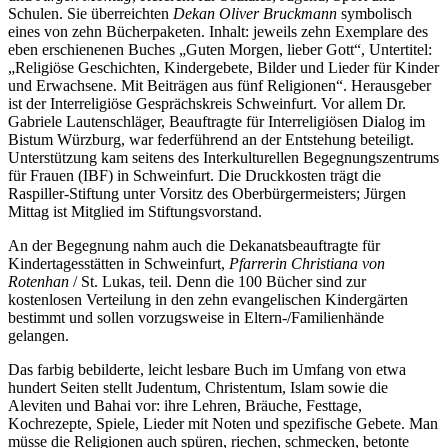
Schulen. Sie überreichten
Dekan Oliver Bruckmann
symbolisch
eines von zehn Bücherpaketen. Inhalt: jeweils zehn Exemplare des
eben erschienenen Buches „Guten Morgen, lieber Gott“, Untertitel:
„Religiöse Geschichten, Kindergebete, Bilder und Lieder für Kinder
und Erwachsene. Mit Beiträgen aus fünf Religionen“. Herausgeber
ist der Interreligiöse Gesprächskreis Schweinfurt. Vor allem Dr.
Gabriele Lautenschläger, Beauftragte für Interreligiösen Dialog im
Bistum Würzburg, war federführend an der Entstehung beteiligt.
Unterstützung kam seitens des Interkulturellen Begegnungszentrums
für Frauen (IBF) in Schweinfurt. Die Druckkosten trägt die
Raspiller-Stiftung unter Vorsitz des Oberbürgermeisters; Jürgen
Mittag ist Mitglied im Stiftungsvorstand.
An der Begegnung nahm auch die Dekanatsbeauftragte für
Kindertagesstätten in Schweinfurt,
Pfarrerin Christiana von
Rotenhan
/ St. Lukas, teil. Denn die 100 Bücher sind zur
kostenlosen Verteilung in den zehn evangelischen Kindergärten
bestimmt und sollen vorzugsweise in Eltern-/Familienhände
gelangen.
Das farbig bebilderte, leicht lesbare Buch im Umfang von etwa
hundert Seiten stellt Judentum, Christentum, Islam sowie die
Aleviten und Bahai vor: ihre Lehren, Bräuche, Festtage,
Kochrezepte, Spiele, Lieder mit Noten und spezifische Gebete. Man
müsse die Religionen auch spüren, riechen, schmecken, betonte