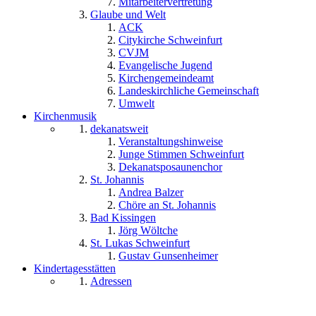
Mitarbeitervertretung
Glaube und Welt
ACK
Citykirche Schweinfurt
CVJM
Evangelische Jugend
Kirchengemeindeamt
Landeskirchliche Gemeinschaft
Umwelt
Kirchenmusik
dekanatsweit
Veranstaltungshinweise
Junge Stimmen Schweinfurt
Dekanatsposaunenchor
St. Johannis
Andrea Balzer
Chöre an St. Johannis
Bad Kissingen
Jörg Wöltche
St. Lukas Schweinfurt
Gustav Gunsenheimer
Kindertagesstätten
Adressen