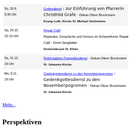
:
zur Einführung von Pfarrerin
So, 20.9.
Gottesdienst
Christhild Grafe
9:30 Uhr
Dekan Oliver Bruckmann
Evang.-Luth. Kirche St. Michael Gochsheim
Sa, 24.10.
Repair Café
10-14 Uhr
Reparatur, Gespräche und Genuss im Schweinfurter Repair
Café
Emmi Sengfelder
Gemeindesaal St. Kilian
Sa, 31.10.
Reformations-Festgottesdienst
Dekan Oliver Bruckmann
19 Uhr
St. Johannis-Kirche
:
Mo, 9.11.
Gedenkgottesdienst zu den Novemberpogromen
Gedenkgottesdienst zu den
19 Uhr
Novemberpogromen
Dekan Oliver Bruckmann
St. Johannis-Kirche
Mehr...
Perspektiven