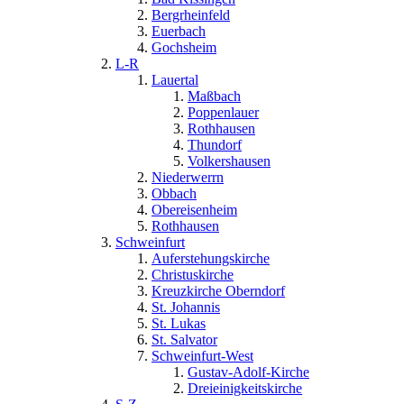
Bergrheinfeld
Euerbach
Gochsheim
L-R
Lauertal
Maßbach
Poppenlauer
Rothhausen
Thundorf
Volkershausen
Niederwerrn
Obbach
Obereisenheim
Rothhausen
Schweinfurt
Auferstehungskirche
Christuskirche
Kreuzkirche Oberndorf
St. Johannis
St. Lukas
St. Salvator
Schweinfurt-West
Gustav-Adolf-Kirche
Dreieinigkeitskirche