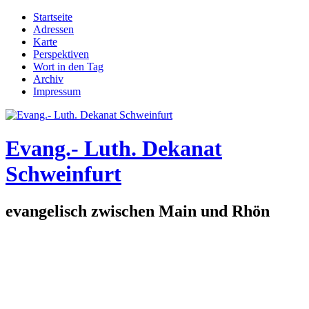
Direkt zum Inhalt
Startseite
Adressen
Hauptmenü
Karte
Perspektiven
Wort in den Tag
Archiv
Impressum
Evang.- Luth. Dekanat
Schweinfurt
evangelisch zwischen Main und Rhön