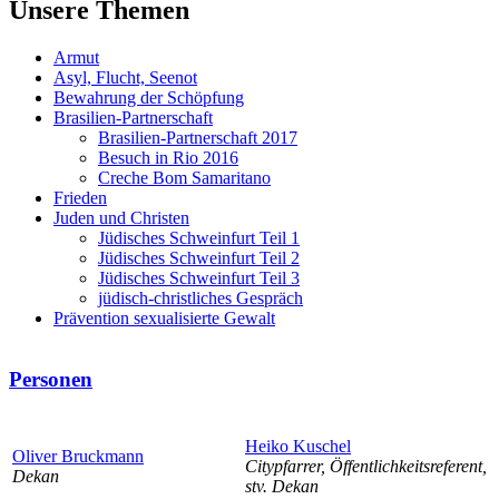
Unsere Themen
Armut
Asyl, Flucht, Seenot
Bewahrung der Schöpfung
Brasilien-Partnerschaft
Brasilien-Partnerschaft 2017
Besuch in Rio 2016
Creche Bom Samaritano
Frieden
Juden und Christen
Jüdisches Schweinfurt Teil 1
Jüdisches Schweinfurt Teil 2
Jüdisches Schweinfurt Teil 3
jüdisch-christliches Gespräch
Prävention sexualisierte Gewalt
Personen
Heiko Kuschel
Oliver Bruckmann
Citypfarrer, Öffentlichkeitsreferent,
Dekan
stv. Dekan