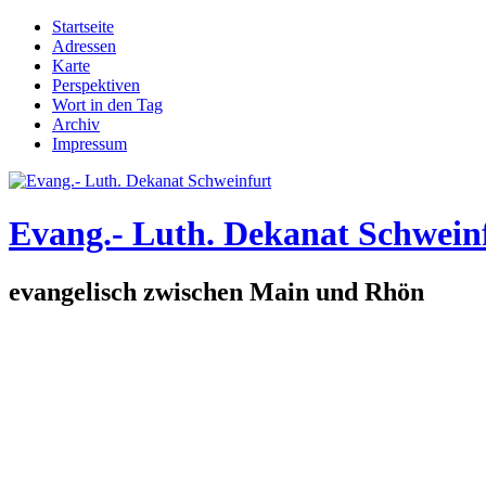
Direkt zum Inhalt
Startseite
Adressen
Hauptmenü
Karte
Perspektiven
Wort in den Tag
Archiv
Impressum
Evang.- Luth. Dekanat Schwein
evangelisch zwischen Main und Rhön