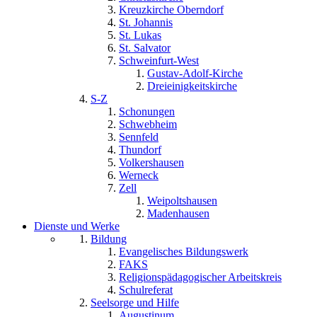
Kreuzkirche Oberndorf
St. Johannis
St. Lukas
St. Salvator
Schweinfurt-West
Gustav-Adolf-Kirche
Dreieinigkeitskirche
S-Z
Schonungen
Schwebheim
Sennfeld
Thundorf
Volkershausen
Werneck
Zell
Weipoltshausen
Madenhausen
Dienste und Werke
Bildung
Evangelisches Bildungswerk
FAKS
Religionspädagogischer Arbeitskreis
Schulreferat
Seelsorge und Hilfe
Augustinum