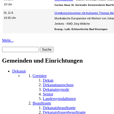
10 Uhr
Caritas Haus St. Gertrudis Seniorenheim Bad K
Di, 11.8.
Orgelkonzertsommer mit Kurkantor Thomas Me
19:30 Uhr
Musikalische Europareise mit Werken von Joha
Jenkins
KMD Jörg Wöltche
Evang.- Luth. Erlöserkirche Bad Kissingen
Mehr...
Suche
Suchformular
Gemeinden und Einrichtungen
Dekanat
Gremien
Dekan
Dekanatsausschuss
Dekanatssynode
Senior
Landessynodalinnen
Beauftragte
Dekanatsbeauftragte
Dekanatsfrauenbeauftragte