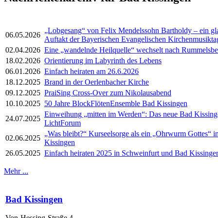
„Lobgesang“ von Felix Mendelssohn Bartholdy – ein gl
06.05.2026
Auftakt der Bayerischen Evangelischen Kirchenmusikta
02.04.2026
Eine „wandelnde Heilquelle“ wechselt nach Rummelsbe
18.02.2026
Orientierung im Labyrinth des Lebens
06.01.2026
Einfach heiraten am 26.6.2026
18.12.2025
Brand in der Oerlenbacher Kirche
09.12.2025
PraiSing Cross-Over zum Nikolausabend
10.10.2025
50 Jahre BlockFlötenEnsemble Bad Kissingen
Einweihung „mitten im Werden“: Das neue Bad Kissing
24.07.2025
LichtForum
„Was bleibt?“ Kurseelsorge als ein „Ohrwurm Gottes“ i
02.06.2025
Kissingen
26.05.2025
Einfach heiraten 2025 in Schweinfurt und Bad Kissinge
Mehr ...
Bad Kissingen
Von-Hessing-Straße 4