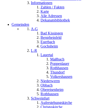
Informationen
Zahlen / Fakten
Karte
Alle Adressen
Dekanatsbibliothek
Gemeinden
A-G
Bad Kissingen
Bergrheinfeld
Euerbach
Gochsheim
L-R
Lauertal
Maßbach
Poppenlauer
Rothhausen
Thundorf
Volkershausen
Niederwerrn
Obbach
Obereisenheim
Rothhausen
Schweinfurt
Auferstehungskirche
Christuskirche