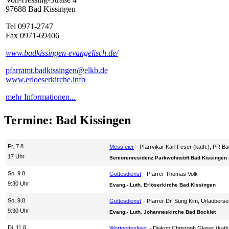
97688 Bad Kissingen
Tel 0971-2747
Fax 0971-69406
www.badkissingen-evangelisch.de/
pfarramt.badkissingen@elkb.de
www.erloeserkirche.info
mehr Informationen...
Termine: Bad Kissingen
Fr, 7.8.
Messfeier
Pfarrvikar Karl Feser (kath.), PR B
17 Uhr
Seniorenresidenz Parkwohnstift Bad Kissingen 
So, 9.8.
Gottesdienst
Pfarrer Thomas Volk
9:30 Uhr
Evang.- Luth. Erlöserkirche Bad Kissingen
So, 9.8.
Gottesdienst
Pfarrer Dr. Sung Kim, Urlauberse
9:30 Uhr
Evang.- Luth. Johanneskirche Bad Bocklet
Di, 11.8.
Wortgottesfeier
Diakon Christoph Glaser (kath