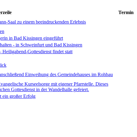
rzeile
Termin
nn-Saal zu einem beeindruckenden Erlebnis
gen
erin in Bad Kissingen eingeführt
rhalten - in Schweinfurt und Bad Kissingen
eiligabend-Gottesdienst findet statt
lick
– anschließend Einweihung des Gemeindehauses im Rohbau
Evangelische Kurseelsorge mit eigener Pfarrstelle. Dieses
chen Gottesdienst in der Wandelhalle gefeiert.
t ein großer Erfolg