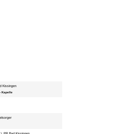
ad Kissingen
- Kapelle
elsorger
.), PR Bad Kissingen