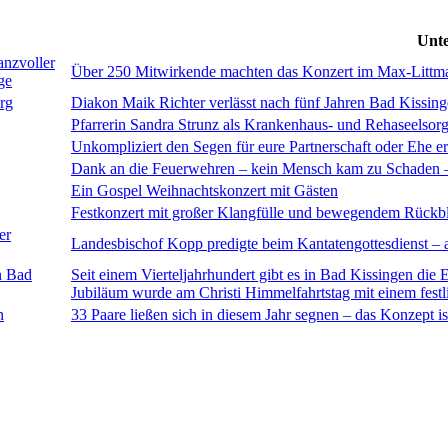
Unte
anzvoller
Über 250 Mitwirkende machten das Konzert im Max-Littma
ge
rg
Diakon Maik Richter verlässt nach fünf Jahren Bad Kissin
Pfarrerin Sandra Strunz als Krankenhaus- und Rehaseelsorg
Unkompliziert den Segen für eure Partnerschaft oder Ehe e
Dank an die Feuerwehren – kein Mensch kam zu Schaden – H
Ein Gospel Weihnachtskonzert mit Gästen
Festkonzert mit großer Klangfülle und bewegendem Rückb
er
Landesbischof Kopp predigte beim Kantatengottesdienst 
n Bad
Seit einem Vierteljahrhundert gibt es in Bad Kissingen die 
Jubiläum wurde am Christi Himmelfahrtstag mit einem festli
n
33 Paare ließen sich in diesem Jahr segnen – das Konzept is