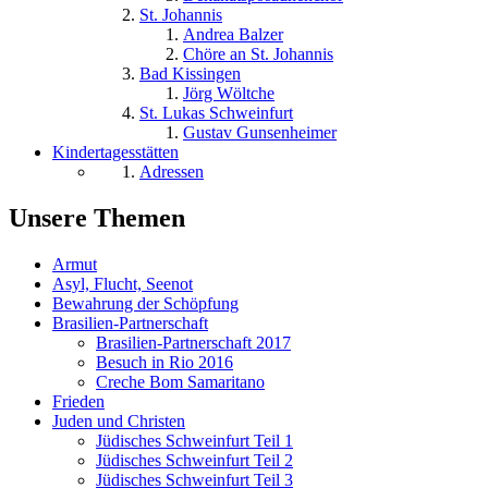
St. Johannis
Andrea Balzer
Chöre an St. Johannis
Bad Kissingen
Jörg Wöltche
St. Lukas Schweinfurt
Gustav Gunsenheimer
Kindertagesstätten
Adressen
Unsere Themen
Armut
Asyl, Flucht, Seenot
Bewahrung der Schöpfung
Brasilien-Partnerschaft
Brasilien-Partnerschaft 2017
Besuch in Rio 2016
Creche Bom Samaritano
Frieden
Juden und Christen
Jüdisches Schweinfurt Teil 1
Jüdisches Schweinfurt Teil 2
Jüdisches Schweinfurt Teil 3