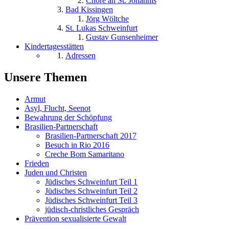
Chöre an St. Johannis
Bad Kissingen
Jörg Wöltche
St. Lukas Schweinfurt
Gustav Gunsenheimer
Kindertagesstätten
Adressen
Unsere Themen
Armut
Asyl, Flucht, Seenot
Bewahrung der Schöpfung
Brasilien-Partnerschaft
Brasilien-Partnerschaft 2017
Besuch in Rio 2016
Creche Bom Samaritano
Frieden
Juden und Christen
Jüdisches Schweinfurt Teil 1
Jüdisches Schweinfurt Teil 2
Jüdisches Schweinfurt Teil 3
jüdisch-christliches Gespräch
Prävention sexualisierte Gewalt