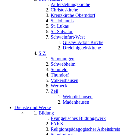
Auferstehungskirche
Christuskirche
Kreuzkirche Oberndorf
St. Johannis
St. Lukas
St. Salvator
Schweinfurt-West
Gustav-Adolf-Kirche
Dreieinigkeitskirche
S-Z
Schonungen
Schwebheim
Sennfeld
Thundorf
Volkershausen
Werneck
Zell
Weipoltshausen
Madenhausen
Dienste und Werke
Bildung
Evangelisches Bildungswerk
FAKS
Religionspädagogischer Arbeitskreis
Schulreferat