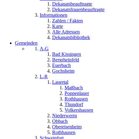
Dekanatsbeauftragte
Dekanatsfrauenbeauftragte
Informationen
Zahlen / Fakten
Karte
Alle Adressen
Dekanatsbibliothek
Gemeinden
A-G
Bad Kissingen
Bergrheinfeld
Euerbach
Gochsheim
L-R
Lauertal
Maßbach
Poppenlauer
Rothhausen
Thundorf
Volkershausen
Niederwerrn
Obbach
Obereisenheim
Rothhausen
Schweinfurt