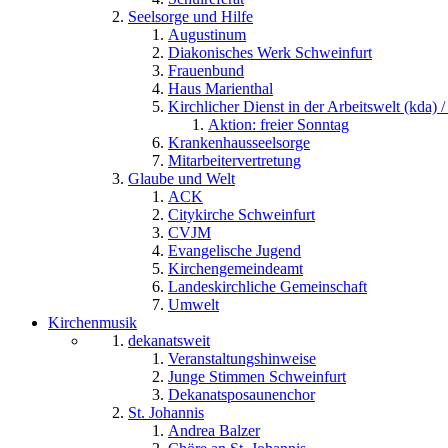
Seelsorge und Hilfe
Augustinum
Diakonisches Werk Schweinfurt
Frauenbund
Haus Marienthal
Kirchlicher Dienst in der Arbeitswelt (kda) /
Aktion: freier Sonntag
Krankenhausseelsorge
Mitarbeitervertretung
Glaube und Welt
ACK
Citykirche Schweinfurt
CVJM
Evangelische Jugend
Kirchengemeindeamt
Landeskirchliche Gemeinschaft
Umwelt
Kirchenmusik
dekanatsweit
Veranstaltungshinweise
Junge Stimmen Schweinfurt
Dekanatsposaunenchor
St. Johannis
Andrea Balzer