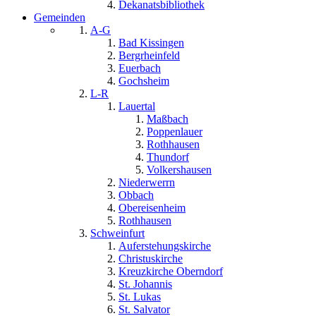
Dekanatsbibliothek
Gemeinden
A-G
Bad Kissingen
Bergrheinfeld
Euerbach
Gochsheim
L-R
Lauertal
Maßbach
Poppenlauer
Rothhausen
Thundorf
Volkershausen
Niederwerrn
Obbach
Obereisenheim
Rothhausen
Schweinfurt
Auferstehungskirche
Christuskirche
Kreuzkirche Oberndorf
St. Johannis
St. Lukas
St. Salvator