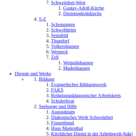
Schweinfurt-West
Gustav-Adolf-Kirche
Dreieinigkeitskirche
S-Z
Schonungen
Schwebheim
Sennfeld
Thundorf
Volkershausen
Werneck
Zell
Weipoltshausen
Madenhausen
Dienste und Werke
Bildung
Evangelisches Bildungswerk
FAKS
Religionspädagogischer Arbeitskreis
Schulreferat
Seelsorge und Hilfe
Augustinum
Diakonisches Werk Schweinfurt
Frauenbund
Haus Marienthal
Kirchlicher Dienst in der Arbeitswelt (kda)