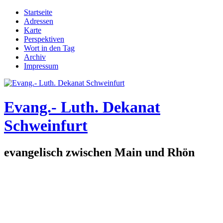
Direkt zum Inhalt
Startseite
Adressen
Hauptmenü
Karte
Perspektiven
Wort in den Tag
Archiv
Impressum
Evang.- Luth. Dekanat
Schweinfurt
evangelisch zwischen Main und Rhön