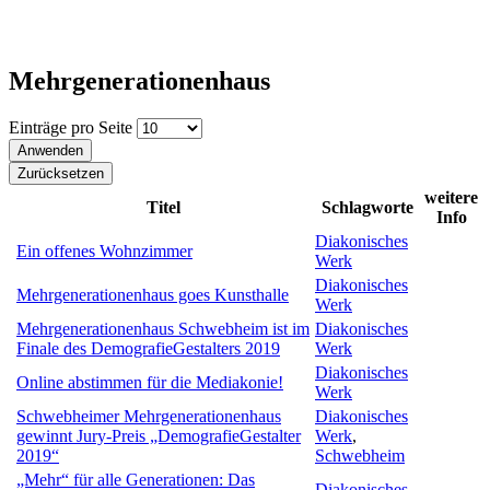
Mehrgenerationenhaus
Einträge pro Seite
weitere
Titel
Schlagworte
Info
Diakonisches
Ein offenes Wohnzimmer
Werk
Diakonisches
Mehrgenerationenhaus goes Kunsthalle
Werk
Mehrgenerationenhaus Schwebheim ist im
Diakonisches
Finale des DemografieGestalters 2019
Werk
Diakonisches
Online abstimmen für die Mediakonie!
Werk
Schwebheimer Mehrgenerationenhaus
Diakonisches
gewinnt Jury-Preis „DemografieGestalter
Werk
,
2019“
Schwebheim
„Mehr“ für alle Generationen: Das
Diakonisches