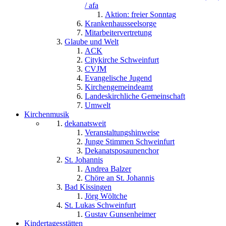
/ afa
Aktion: freier Sonntag
Krankenhausseelsorge
Mitarbeitervertretung
Glaube und Welt
ACK
Citykirche Schweinfurt
CVJM
Evangelische Jugend
Kirchengemeindeamt
Landeskirchliche Gemeinschaft
Umwelt
Kirchenmusik
dekanatsweit
Veranstaltungshinweise
Junge Stimmen Schweinfurt
Dekanatsposaunenchor
St. Johannis
Andrea Balzer
Chöre an St. Johannis
Bad Kissingen
Jörg Wöltche
St. Lukas Schweinfurt
Gustav Gunsenheimer
Kindertagesstätten