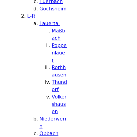
Euerbach
Gochsheim
L-R
Lauertal
Maßb
ach
Poppe
nlaue
r
Rothh
ausen
Thund
orf
Volker
shaus
en
Niederwerr
n
Obbach