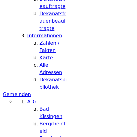
eauftragte
Dekanatsfr
auenbeauf
tragte
Informationen
Zahlen /
Fakten
Karte
Alle
Adressen
Dekanatsbi
bliothek
Gemeinden
A-G
Bad
Kissingen
Bergrheinf
eld