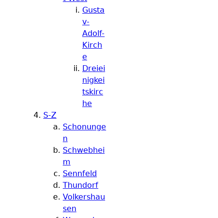
Gusta
v-
Adolf-
Kirch
e
Dreiei
nigkei
tskirc
he
S-Z
Schonunge
n
Schwebhei
m
Sennfeld
Thundorf
Volkershau
sen