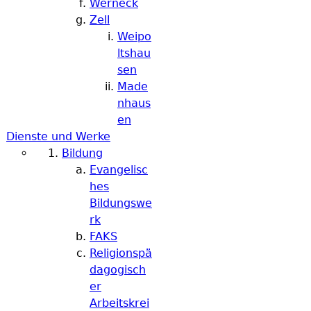
Werneck
Zell
Weipo
ltshau
sen
Made
nhaus
en
Dienste und Werke
Bildung
Evangelisc
hes
Bildungswe
rk
FAKS
Religionspä
dagogisch
er
Arbeitskrei