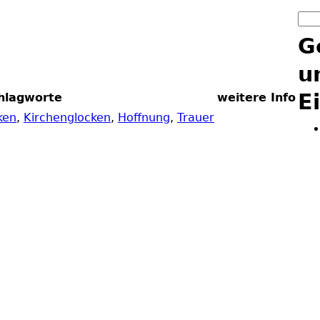
Suc
S
G
u
E
hlagworte
weitere Info
ken
,
Kirchenglocken
,
Hoffnung
,
Trauer