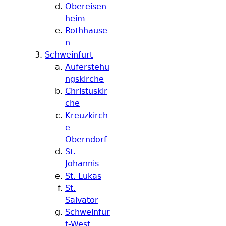
Obereisen
heim
Rothhause
n
Schweinfurt
Auferstehu
ngskirche
Christuskir
che
Kreuzkirch
e
Oberndorf
St.
Johannis
St. Lukas
St.
Salvator
Schweinfur
t-West