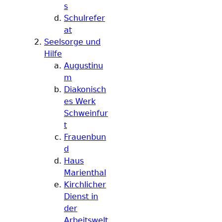
s
Schulrefer
at
Seelsorge und
Hilfe
Augustinu
m
Diakonisch
es Werk
Schweinfur
t
Frauenbun
d
Haus
Marienthal
Kirchlicher
Dienst in
der
Arbeitswelt