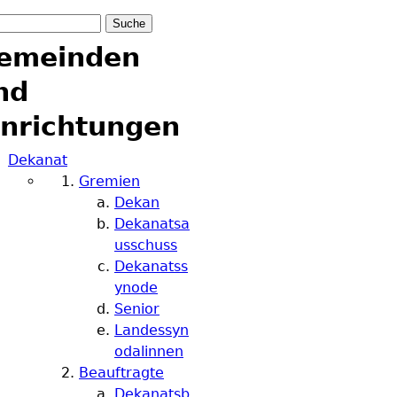
he
uchformular
emeinden
nd
inrichtungen
Dekanat
Gremien
Dekan
Dekanatsa
usschuss
Dekanatss
ynode
Senior
Landessyn
odalinnen
Beauftragte
Dekanatsb