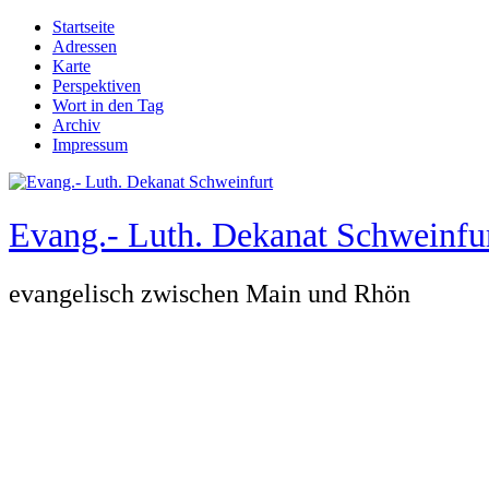
Direkt zum Inhalt
Startseite
Adressen
Hauptmenü
Karte
Perspektiven
Wort in den Tag
Archiv
Impressum
Evang.- Luth. Dekanat Schweinfu
evangelisch zwischen Main und Rhön