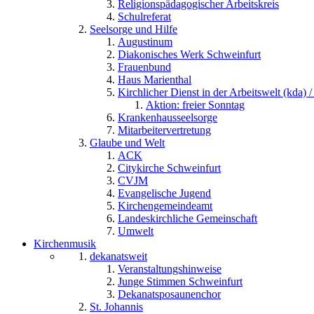
Religionspädagogischer Arbeitskreis
Schulreferat
Seelsorge und Hilfe
Augustinum
Diakonisches Werk Schweinfurt
Frauenbund
Haus Marienthal
Kirchlicher Dienst in der Arbeitswelt (kda) /
Aktion: freier Sonntag
Krankenhausseelsorge
Mitarbeitervertretung
Glaube und Welt
ACK
Citykirche Schweinfurt
CVJM
Evangelische Jugend
Kirchengemeindeamt
Landeskirchliche Gemeinschaft
Umwelt
Kirchenmusik
dekanatsweit
Veranstaltungshinweise
Junge Stimmen Schweinfurt
Dekanatsposaunenchor
St. Johannis