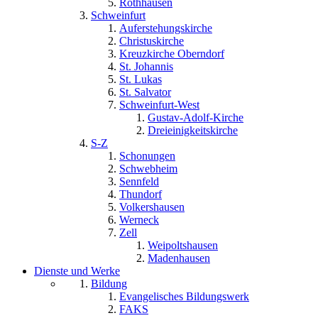
Rothhausen
Schweinfurt
Auferstehungskirche
Christuskirche
Kreuzkirche Oberndorf
St. Johannis
St. Lukas
St. Salvator
Schweinfurt-West
Gustav-Adolf-Kirche
Dreieinigkeitskirche
S-Z
Schonungen
Schwebheim
Sennfeld
Thundorf
Volkershausen
Werneck
Zell
Weipoltshausen
Madenhausen
Dienste und Werke
Bildung
Evangelisches Bildungswerk
FAKS