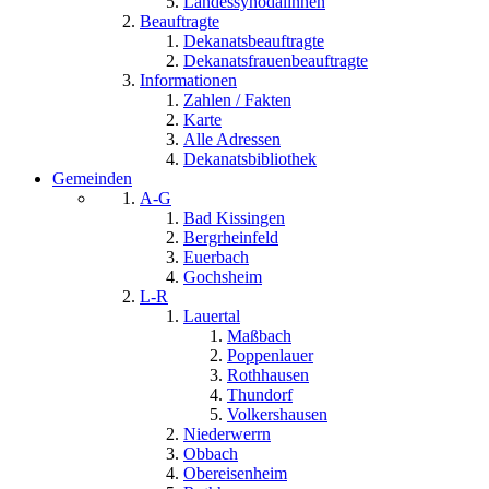
Landessynodalinnen
Beauftragte
Dekanatsbeauftragte
Dekanatsfrauenbeauftragte
Informationen
Zahlen / Fakten
Karte
Alle Adressen
Dekanatsbibliothek
Gemeinden
A-G
Bad Kissingen
Bergrheinfeld
Euerbach
Gochsheim
L-R
Lauertal
Maßbach
Poppenlauer
Rothhausen
Thundorf
Volkershausen
Niederwerrn
Obbach
Obereisenheim