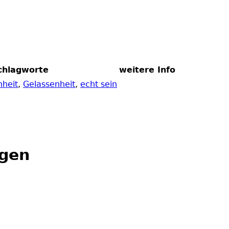
chlagworte
weitere Info
nheit
,
Gelassenheit
,
echt sein
ngen