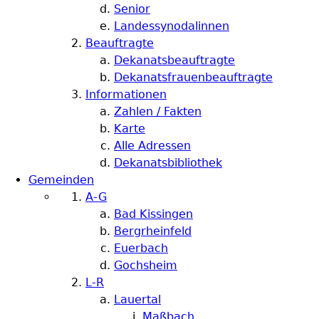
Senior
Landessynodalinnen
Beauftragte
Dekanatsbeauftragte
Dekanatsfrauenbeauftragte
Informationen
Zahlen / Fakten
Karte
Alle Adressen
Dekanatsbibliothek
Gemeinden
A-G
Bad Kissingen
Bergrheinfeld
Euerbach
Gochsheim
L-R
Lauertal
Maßbach