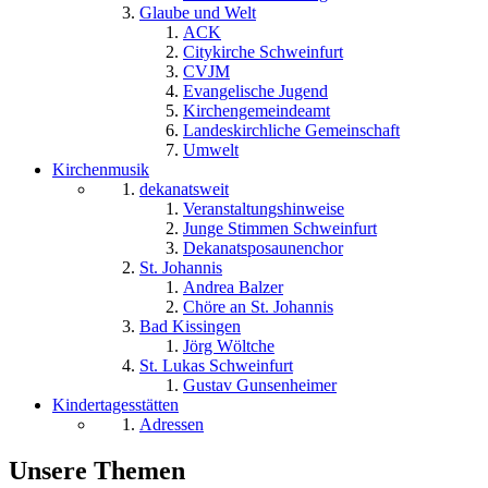
Glaube und Welt
ACK
Citykirche Schweinfurt
CVJM
Evangelische Jugend
Kirchengemeindeamt
Landeskirchliche Gemeinschaft
Umwelt
Kirchenmusik
dekanatsweit
Veranstaltungshinweise
Junge Stimmen Schweinfurt
Dekanatsposaunenchor
St. Johannis
Andrea Balzer
Chöre an St. Johannis
Bad Kissingen
Jörg Wöltche
St. Lukas Schweinfurt
Gustav Gunsenheimer
Kindertagesstätten
Adressen
Unsere Themen