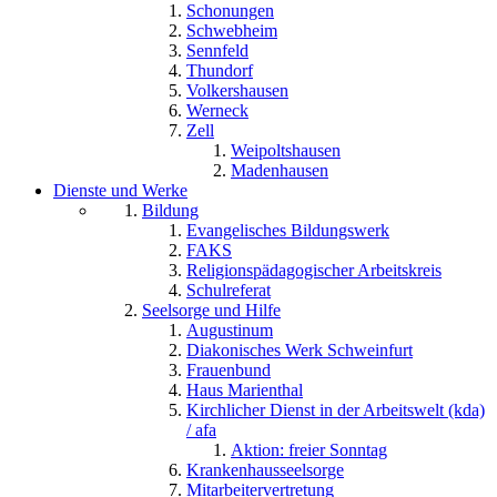
Schonungen
Schwebheim
Sennfeld
Thundorf
Volkershausen
Werneck
Zell
Weipoltshausen
Madenhausen
Dienste und Werke
Bildung
Evangelisches Bildungswerk
FAKS
Religionspädagogischer Arbeitskreis
Schulreferat
Seelsorge und Hilfe
Augustinum
Diakonisches Werk Schweinfurt
Frauenbund
Haus Marienthal
Kirchlicher Dienst in der Arbeitswelt (kda)
/ afa
Aktion: freier Sonntag
Krankenhausseelsorge
Mitarbeitervertretung