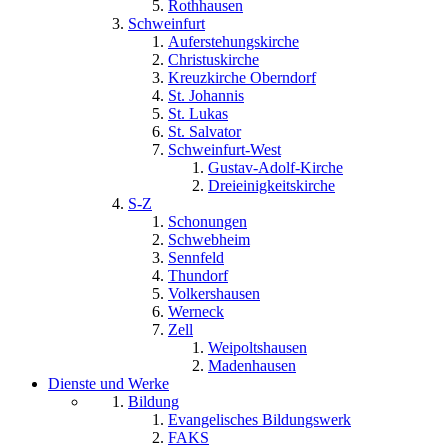
Rothhausen
Schweinfurt
Auferstehungskirche
Christuskirche
Kreuzkirche Oberndorf
St. Johannis
St. Lukas
St. Salvator
Schweinfurt-West
Gustav-Adolf-Kirche
Dreieinigkeitskirche
S-Z
Schonungen
Schwebheim
Sennfeld
Thundorf
Volkershausen
Werneck
Zell
Weipoltshausen
Madenhausen
Dienste und Werke
Bildung
Evangelisches Bildungswerk
FAKS