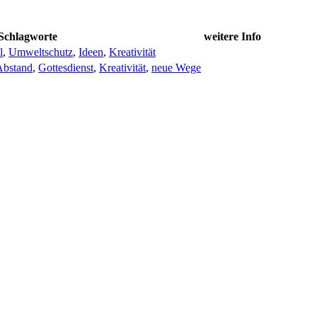
Schlagworte
weitere Info
l
,
Umweltschutz
,
Ideen
,
Kreativität
Abstand
,
Gottesdienst
,
Kreativität
,
neue Wege