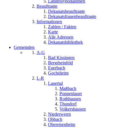
Landessynodalinnen
Beauftragte
Dekanatsbeauftragte
Dekanatsfrauenbeauftragte
Informationen
Zahlen / Fakten
Karte
Alle Adressen
Dekanatsbibliothek
Gemeinden
A-G
Bad Kissingen
Bergrheinfeld
Euerbach
Gochsheim
L-R
Lauertal
Maßbach
Poppenlauer
Rothhausen
Thundorf
Volkershausen
Niederwerrn
Obbach
Obereisenheim