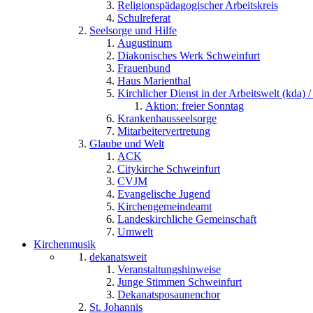
Religionspädagogischer Arbeitskreis
Schulreferat
Seelsorge und Hilfe
Augustinum
Diakonisches Werk Schweinfurt
Frauenbund
Haus Marienthal
Kirchlicher Dienst in der Arbeitswelt (kda) /
Aktion: freier Sonntag
Krankenhausseelsorge
Mitarbeitervertretung
Glaube und Welt
ACK
Citykirche Schweinfurt
CVJM
Evangelische Jugend
Kirchengemeindeamt
Landeskirchliche Gemeinschaft
Umwelt
Kirchenmusik
dekanatsweit
Veranstaltungshinweise
Junge Stimmen Schweinfurt
Dekanatsposaunenchor
St. Johannis