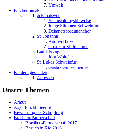
Umwelt
Kirchenmusik
dekanatsweit
Veranstaltungshinweise
Junge Stimmen Schweinfurt
Dekanatsposaunenchor
St. Johannis
Andrea Balzer
Chöre an St. Johannis
Bad Kissingen
Jörg Wöltche
St. Lukas Schweinfurt
Gustav Gunsenheimer
Kindertagesstätten
Adressen
Unsere Themen
Armut
Asyl, Flucht, Seenot
Bewahrung der Schöpfung
Brasilien-Partnerschaft
Brasilien-Partnerschaft 2017
Besuch in Rio 2016