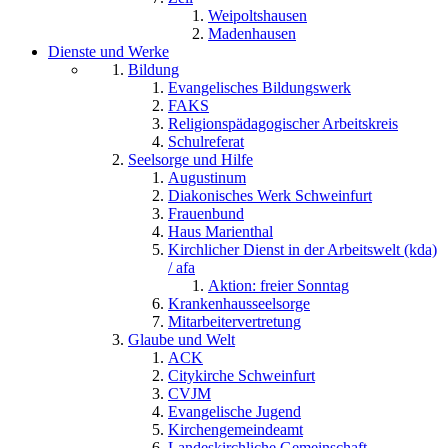
Weipoltshausen
Madenhausen
Dienste und Werke
Bildung
Evangelisches Bildungswerk
FAKS
Religionspädagogischer Arbeitskreis
Schulreferat
Seelsorge und Hilfe
Augustinum
Diakonisches Werk Schweinfurt
Frauenbund
Haus Marienthal
Kirchlicher Dienst in der Arbeitswelt (kda)
/ afa
Aktion: freier Sonntag
Krankenhausseelsorge
Mitarbeitervertretung
Glaube und Welt
ACK
Citykirche Schweinfurt
CVJM
Evangelische Jugend
Kirchengemeindeamt
Landeskirchliche Gemeinschaft