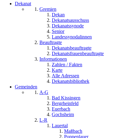
Dekanat
Gremien
Dekan
Dekanatsausschuss
Dekanatssynode
Senior
Landessynodalinnen
Beauftragte
Dekanatsbeauftragte
Dekanatsfrauenbeauftragte
Informationen
Zahlen / Fakten
Karte
Alle Adressen
Dekanatsbibliothek
Gemeinden
A-G
Bad Kissingen
Bergrheinfeld
Euerbach
Gochsheim
L-R
Lauertal
Maßbach
Poppenlauer