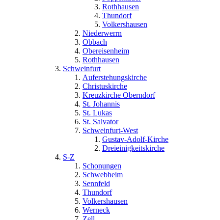
Rothhausen
Thundorf
Volkershausen
Niederwerrn
Obbach
Obereisenheim
Rothhausen
Schweinfurt
Auferstehungskirche
Christuskirche
Kreuzkirche Oberndorf
St. Johannis
St. Lukas
St. Salvator
Schweinfurt-West
Gustav-Adolf-Kirche
Dreieinigkeitskirche
S-Z
Schonungen
Schwebheim
Sennfeld
Thundorf
Volkershausen
Werneck
Zell