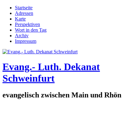
Direkt zum Inhalt
Startseite
Adressen
Hauptmenü
Karte
Perspektiven
Wort in den Tag
Archiv
Impressum
Evang.- Luth. Dekanat
Schweinfurt
evangelisch zwischen Main und Rhön