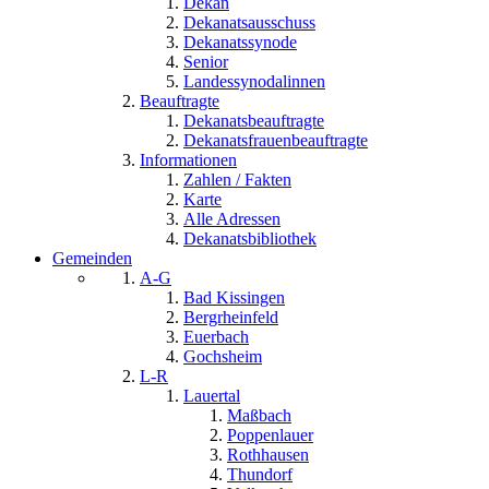
Dekan
Dekanatsausschuss
Dekanatssynode
Senior
Landessynodalinnen
Beauftragte
Dekanatsbeauftragte
Dekanatsfrauenbeauftragte
Informationen
Zahlen / Fakten
Karte
Alle Adressen
Dekanatsbibliothek
Gemeinden
A-G
Bad Kissingen
Bergrheinfeld
Euerbach
Gochsheim
L-R
Lauertal
Maßbach
Poppenlauer
Rothhausen
Thundorf