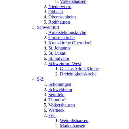
Volkershausen
Niederwerrn
Obbach
Obereisenheim
Rothhausen
Schweinfurt
Auferstehungskirche
Christuskirche
Kreuzkirche Oberndorf
St. Johannis
St. Lukas
St. Salvator
Schweinfurt-West
Gustav-Adolf-Kirche
Dreieinigkeitskirche
S-Z
Schonungen
Schwebheim
Sennfeld
Thundorf
Volkershausen
Werneck
Zell
Weipoltshausen
Madenhausen