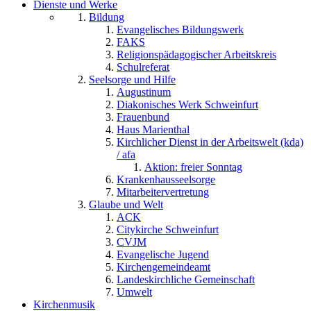
Dienste und Werke
Bildung
Evangelisches Bildungswerk
FAKS
Religionspädagogischer Arbeitskreis
Schulreferat
Seelsorge und Hilfe
Augustinum
Diakonisches Werk Schweinfurt
Frauenbund
Haus Marienthal
Kirchlicher Dienst in der Arbeitswelt (kda)
/ afa
Aktion: freier Sonntag
Krankenhausseelsorge
Mitarbeitervertretung
Glaube und Welt
ACK
Citykirche Schweinfurt
CVJM
Evangelische Jugend
Kirchengemeindeamt
Landeskirchliche Gemeinschaft
Umwelt
Kirchenmusik