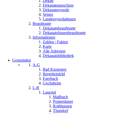
Dekan
Dekanatsausschuss
Dekanatssynode
Senior
Landessynodalinnen
Beauftragte
Dekanatsbeauftragte
Dekanatsfrauenbeauftragte
Informationen
Zahlen / Fakten
Karte
Alle Adressen
Dekanatsbibliothek
Gemeinden
A-G
Bad Kissingen
Bergrheinfeld
Euerbach
Gochsheim
L-R
Lauertal
Maßbach
Poppenlauer
Rothhausen
Thundorf