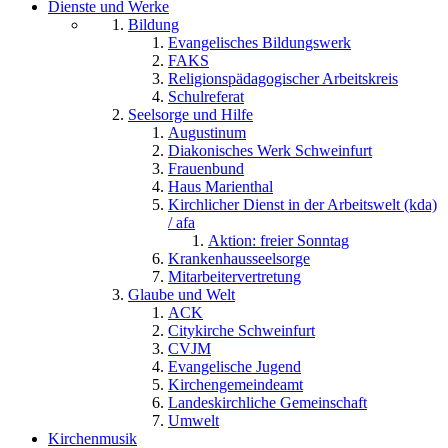
Dienste und Werke
Bildung
Evangelisches Bildungswerk
FAKS
Religionspädagogischer Arbeitskreis
Schulreferat
Seelsorge und Hilfe
Augustinum
Diakonisches Werk Schweinfurt
Frauenbund
Haus Marienthal
Kirchlicher Dienst in der Arbeitswelt (kda)
/ afa
Aktion: freier Sonntag
Krankenhausseelsorge
Mitarbeitervertretung
Glaube und Welt
ACK
Citykirche Schweinfurt
CVJM
Evangelische Jugend
Kirchengemeindeamt
Landeskirchliche Gemeinschaft
Umwelt
Kirchenmusik