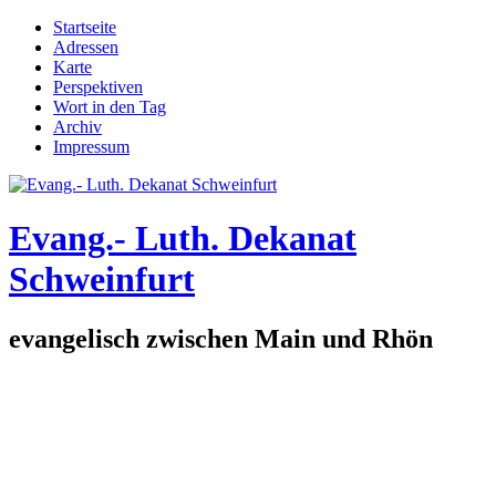
Direkt zum Inhalt
Startseite
Adressen
Hauptmenü
Karte
Perspektiven
Wort in den Tag
Archiv
Impressum
Evang.- Luth. Dekanat
Schweinfurt
evangelisch zwischen Main und Rhön