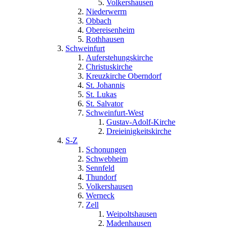
Volkershausen
Niederwerrn
Obbach
Obereisenheim
Rothhausen
Schweinfurt
Auferstehungskirche
Christuskirche
Kreuzkirche Oberndorf
St. Johannis
St. Lukas
St. Salvator
Schweinfurt-West
Gustav-Adolf-Kirche
Dreieinigkeitskirche
S-Z
Schonungen
Schwebheim
Sennfeld
Thundorf
Volkershausen
Werneck
Zell
Weipoltshausen
Madenhausen