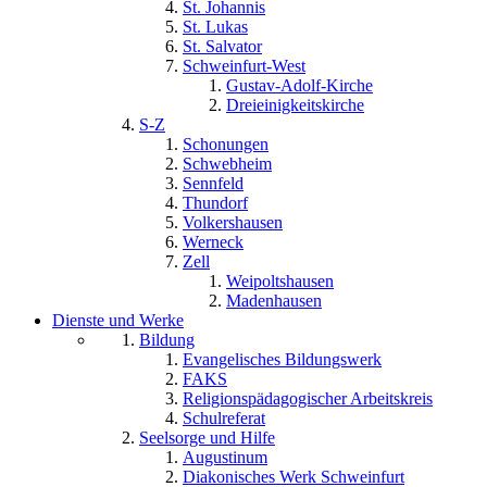
St. Johannis
St. Lukas
St. Salvator
Schweinfurt-West
Gustav-Adolf-Kirche
Dreieinigkeitskirche
S-Z
Schonungen
Schwebheim
Sennfeld
Thundorf
Volkershausen
Werneck
Zell
Weipoltshausen
Madenhausen
Dienste und Werke
Bildung
Evangelisches Bildungswerk
FAKS
Religionspädagogischer Arbeitskreis
Schulreferat
Seelsorge und Hilfe
Augustinum
Diakonisches Werk Schweinfurt