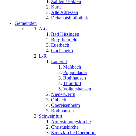
Zahlen / Fakten
Karte
Alle Adressen
Dekanatsbibliothek
Gemeinden
A-G
Bad Kissingen
Bergrheinfeld
Euerbach
Gochsheim
L-R
Lauertal
Maßbach
Poppenlauer
Rothhausen
Thundorf
Volkershausen
Niederwerrn
Obbach
Obereisenheim
Rothhausen
Schweinfurt
Auferstehungskirche
Christuskirche
Kreuzkirche Oberndorf