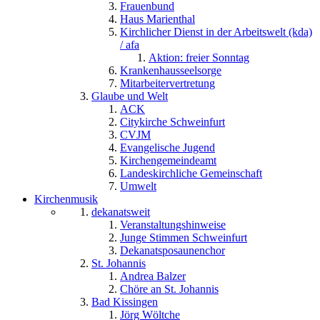
Frauenbund
Haus Marienthal
Kirchlicher Dienst in der Arbeitswelt (kda)
/ afa
Aktion: freier Sonntag
Krankenhausseelsorge
Mitarbeitervertretung
Glaube und Welt
ACK
Citykirche Schweinfurt
CVJM
Evangelische Jugend
Kirchengemeindeamt
Landeskirchliche Gemeinschaft
Umwelt
Kirchenmusik
dekanatsweit
Veranstaltungshinweise
Junge Stimmen Schweinfurt
Dekanatsposaunenchor
St. Johannis
Andrea Balzer
Chöre an St. Johannis
Bad Kissingen
Jörg Wöltche