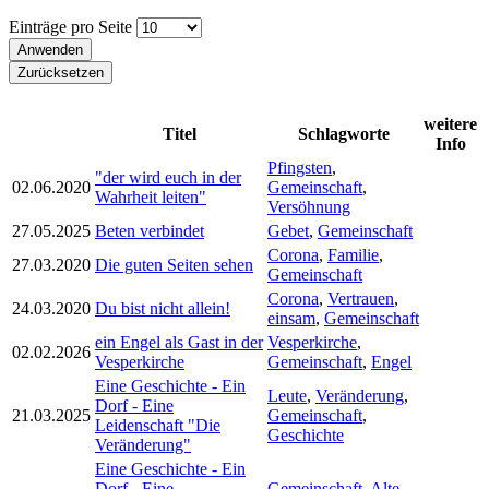
Einträge pro Seite
weitere
Titel
Schlagworte
Info
Pfingsten
,
"der wird euch in der
02.06.2020
Gemeinschaft
,
Wahrheit leiten"
Versöhnung
27.05.2025
Beten verbindet
Gebet
,
Gemeinschaft
Corona
,
Familie
,
27.03.2020
Die guten Seiten sehen
Gemeinschaft
Corona
,
Vertrauen
,
24.03.2020
Du bist nicht allein!
einsam
,
Gemeinschaft
ein Engel als Gast in der
Vesperkirche
,
02.02.2026
Vesperkirche
Gemeinschaft
,
Engel
Eine Geschichte - Ein
Leute
,
Veränderung
,
Dorf - Eine
21.03.2025
Gemeinschaft
,
Leidenschaft "Die
Geschichte
Veränderung"
Eine Geschichte - Ein
Dorf - Eine
Gemeinschaft
,
Alte
,