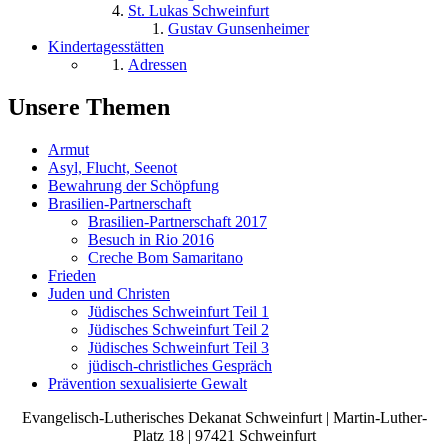
St. Lukas Schweinfurt
Gustav Gunsenheimer
Kindertagesstätten
Adressen
Unsere Themen
Armut
Asyl, Flucht, Seenot
Bewahrung der Schöpfung
Brasilien-Partnerschaft
Brasilien-Partnerschaft 2017
Besuch in Rio 2016
Creche Bom Samaritano
Frieden
Juden und Christen
Jüdisches Schweinfurt Teil 1
Jüdisches Schweinfurt Teil 2
Jüdisches Schweinfurt Teil 3
jüdisch-christliches Gespräch
Prävention sexualisierte Gewalt
Evangelisch-Lutherisches Dekanat Schweinfurt | Martin-Luther-
Platz 18 | 97421 Schweinfurt