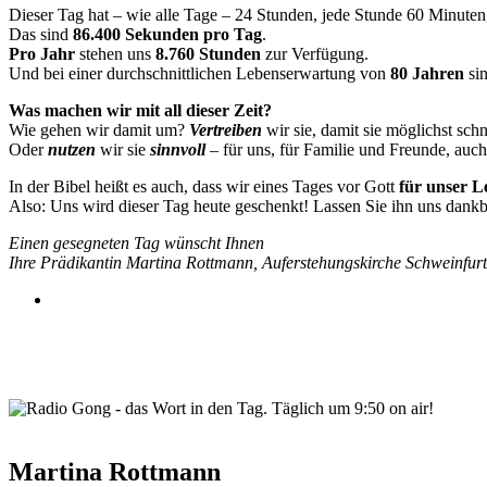
Dieser Tag hat – wie alle Tage – 24 Stunden, jede Stunde 60 Minute
Das sind
86.400 Sekunden pro Tag
.
Pro Jahr
stehen uns
8.760 Stunden
zur Verfügung.
Und bei einer durchschnittlichen Lebenserwartung von
80 Jahren
si
Was machen wir mit all dieser Zeit?
Wie gehen wir damit um?
Vertreiben
wir sie, damit sie möglichst schn
Oder
nutzen
wir sie
sinnvoll
– für uns, für Familie und Freunde, auch 
In der Bibel heißt es auch, dass wir eines Tages vor Gott
für unser L
Also: Uns wird dieser Tag heute geschenkt! Lassen Sie ihn uns dank
Einen gesegneten Tag wünscht Ihnen
Ihre Prädikantin Martina Rottmann, Auferstehungskirche Schweinfurt
wortindentag-radiogong.png
Martina Rottmann