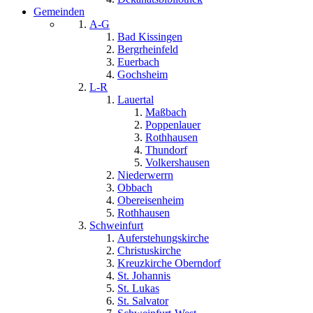
Gemeinden
A-G
Bad Kissingen
Bergrheinfeld
Euerbach
Gochsheim
L-R
Lauertal
Maßbach
Poppenlauer
Rothhausen
Thundorf
Volkershausen
Niederwerrn
Obbach
Obereisenheim
Rothhausen
Schweinfurt
Auferstehungskirche
Christuskirche
Kreuzkirche Oberndorf
St. Johannis
St. Lukas
St. Salvator