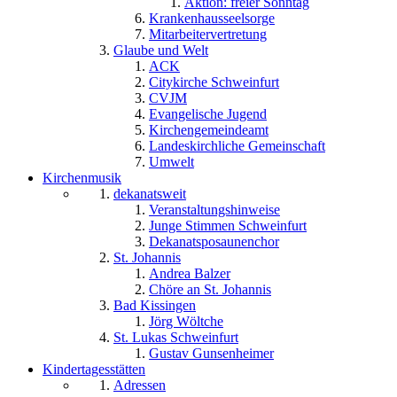
Aktion: freier Sonntag
Krankenhausseelsorge
Mitarbeitervertretung
Glaube und Welt
ACK
Citykirche Schweinfurt
CVJM
Evangelische Jugend
Kirchengemeindeamt
Landeskirchliche Gemeinschaft
Umwelt
Kirchenmusik
dekanatsweit
Veranstaltungshinweise
Junge Stimmen Schweinfurt
Dekanatsposaunenchor
St. Johannis
Andrea Balzer
Chöre an St. Johannis
Bad Kissingen
Jörg Wöltche
St. Lukas Schweinfurt
Gustav Gunsenheimer
Kindertagesstätten
Adressen