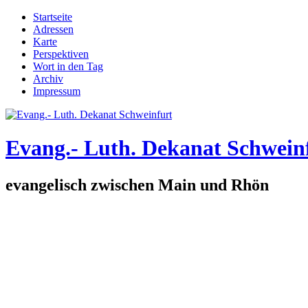
Direkt zum Inhalt
Startseite
Adressen
Hauptmenü
Karte
Perspektiven
Wort in den Tag
Archiv
Impressum
Evang.- Luth. Dekanat Schwein
evangelisch zwischen Main und Rhön