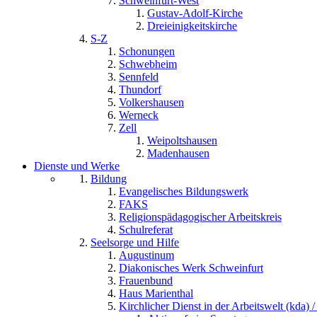
Schweinfurt-West
Gustav-Adolf-Kirche
Dreieinigkeitskirche
S-Z
Schonungen
Schwebheim
Sennfeld
Thundorf
Volkershausen
Werneck
Zell
Weipoltshausen
Madenhausen
Dienste und Werke
Bildung
Evangelisches Bildungswerk
FAKS
Religionspädagogischer Arbeitskreis
Schulreferat
Seelsorge und Hilfe
Augustinum
Diakonisches Werk Schweinfurt
Frauenbund
Haus Marienthal
Kirchlicher Dienst in der Arbeitswelt (kda) /