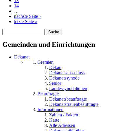
13
14
…
nächste Seite ›
letzte Seite »
Suche
Suchformular
Gemeinden und Einrichtungen
Dekanat
Gremien
Dekan
Dekanatsausschuss
Dekanatssynode
Senior
Landessynodalinnen
Beauftragte
Dekanatsbeauftragte
Dekanatsfrauenbeauftragte
Informationen
Zahlen / Fakten
Karte
Alle Adressen
Dekanatsbibliothek