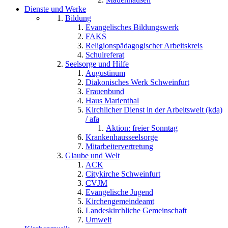
Dienste und Werke
Bildung
Evangelisches Bildungswerk
FAKS
Religionspädagogischer Arbeitskreis
Schulreferat
Seelsorge und Hilfe
Augustinum
Diakonisches Werk Schweinfurt
Frauenbund
Haus Marienthal
Kirchlicher Dienst in der Arbeitswelt (kda)
/ afa
Aktion: freier Sonntag
Krankenhausseelsorge
Mitarbeitervertretung
Glaube und Welt
ACK
Citykirche Schweinfurt
CVJM
Evangelische Jugend
Kirchengemeindeamt
Landeskirchliche Gemeinschaft
Umwelt