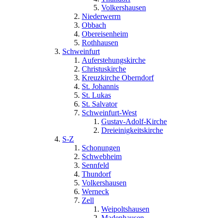
Volkershausen
Niederwerrn
Obbach
Obereisenheim
Rothhausen
Schweinfurt
Auferstehungskirche
Christuskirche
Kreuzkirche Oberndorf
St. Johannis
St. Lukas
St. Salvator
Schweinfurt-West
Gustav-Adolf-Kirche
Dreieinigkeitskirche
S-Z
Schonungen
Schwebheim
Sennfeld
Thundorf
Volkershausen
Werneck
Zell
Weipoltshausen
Madenhausen