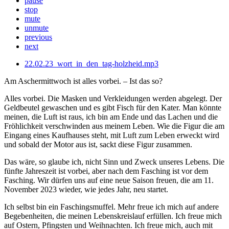
pause
stop
mute
unmute
previous
next
22.02.23_wort_in_den_tag-holzheid.mp3
Am Aschermittwoch ist alles vorbei. – Ist das so?
Alles vorbei. Die Masken und Verkleidungen werden abgelegt. Der
Geldbeutel gewaschen und es gibt Fisch für den Kater. Man könnte
meinen, die Luft ist raus, ich bin am Ende und das Lachen und die
Fröhlichkeit verschwinden aus meinem Leben. Wie die Figur die am
Eingang eines Kaufhauses steht, mit Luft zum Leben erweckt wird
und sobald der Motor aus ist, sackt diese Figur zusammen.
Das wäre, so glaube ich, nicht Sinn und Zweck unseres Lebens. Die
fünfte Jahreszeit ist vorbei, aber nach dem Fasching ist vor dem
Fasching. Wir dürfen uns auf eine neue Saison freuen, die am 11.
November 2023 wieder, wie jedes Jahr, neu startet.
Ich selbst bin ein Faschingsmuffel. Mehr freue ich mich auf andere
Begebenheiten, die meinen Lebenskreislauf erfüllen. Ich freue mich
auf Ostern, Pfingsten und Weihnachten. Ich freue mich, auch mit