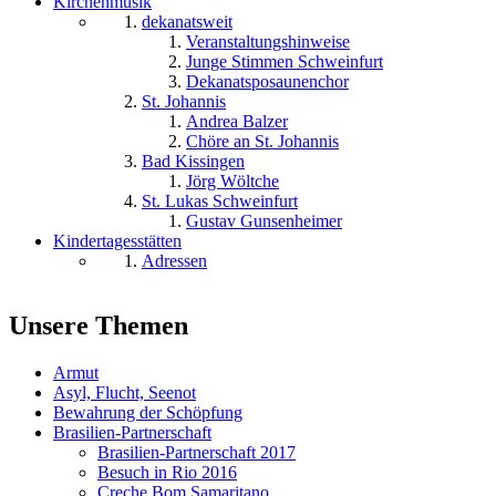
Kirchenmusik
dekanatsweit
Veranstaltungshinweise
Junge Stimmen Schweinfurt
Dekanatsposaunenchor
St. Johannis
Andrea Balzer
Chöre an St. Johannis
Bad Kissingen
Jörg Wöltche
St. Lukas Schweinfurt
Gustav Gunsenheimer
Kindertagesstätten
Adressen
Unsere Themen
Armut
Asyl, Flucht, Seenot
Bewahrung der Schöpfung
Brasilien-Partnerschaft
Brasilien-Partnerschaft 2017
Besuch in Rio 2016
Creche Bom Samaritano