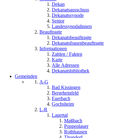
Dekan
Dekanatsausschuss
Dekanatssynode
Senior
Landessynodalinnen
Beauftragte
Dekanatsbeauftragte
Dekanatsfrauenbeauftragte
Informationen
Zahlen / Fakten
Karte
Alle Adressen
Dekanatsbibliothek
Gemeinden
A-G
Bad Kissingen
Bergrheinfeld
Euerbach
Gochsheim
L-R
Lauertal
Maßbach
Poppenlauer
Rothhausen
Thundorf