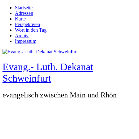
Direkt zum Inhalt
Startseite
Adressen
Hauptmenü
Karte
Perspektiven
Wort in den Tag
Archiv
Impressum
Evang.- Luth. Dekanat
Schweinfurt
evangelisch zwischen Main und Rhön