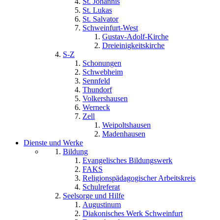
St. Johannis
St. Lukas
St. Salvator
Schweinfurt-West
Gustav-Adolf-Kirche
Dreieinigkeitskirche
S-Z
Schonungen
Schwebheim
Sennfeld
Thundorf
Volkershausen
Werneck
Zell
Weipoltshausen
Madenhausen
Dienste und Werke
Bildung
Evangelisches Bildungswerk
FAKS
Religionspädagogischer Arbeitskreis
Schulreferat
Seelsorge und Hilfe
Augustinum
Diakonisches Werk Schweinfurt