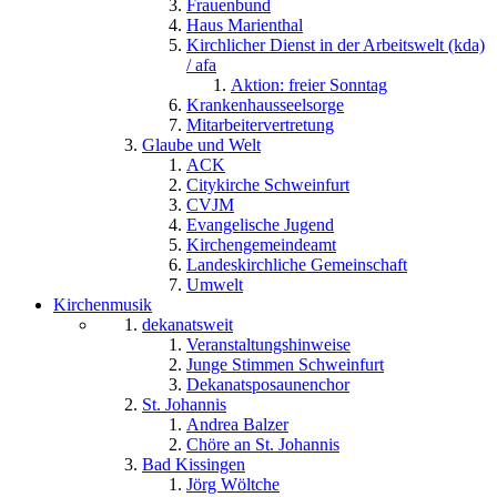
Frauenbund
Haus Marienthal
Kirchlicher Dienst in der Arbeitswelt (kda)
/ afa
Aktion: freier Sonntag
Krankenhausseelsorge
Mitarbeitervertretung
Glaube und Welt
ACK
Citykirche Schweinfurt
CVJM
Evangelische Jugend
Kirchengemeindeamt
Landeskirchliche Gemeinschaft
Umwelt
Kirchenmusik
dekanatsweit
Veranstaltungshinweise
Junge Stimmen Schweinfurt
Dekanatsposaunenchor
St. Johannis
Andrea Balzer
Chöre an St. Johannis
Bad Kissingen
Jörg Wöltche