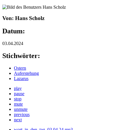
Von: Hans Scholz
Datum:
03.04.2024
Stichwörter:
Ostern
Auferstehung
Lazarus
play
pause
stop
mute
unmute
previous
next
wort_in_den_tag_03.04.24.mp3