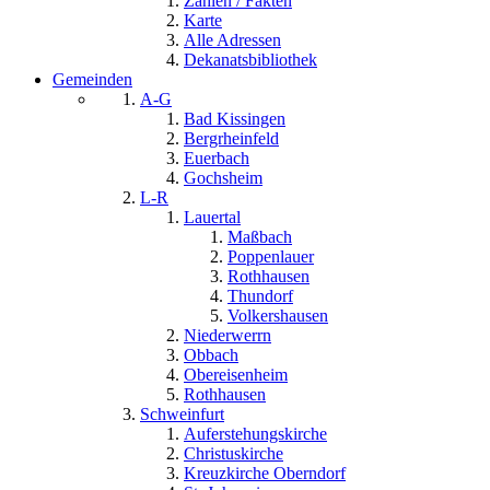
Zahlen / Fakten
Karte
Alle Adressen
Dekanatsbibliothek
Gemeinden
A-G
Bad Kissingen
Bergrheinfeld
Euerbach
Gochsheim
L-R
Lauertal
Maßbach
Poppenlauer
Rothhausen
Thundorf
Volkershausen
Niederwerrn
Obbach
Obereisenheim
Rothhausen
Schweinfurt
Auferstehungskirche
Christuskirche
Kreuzkirche Oberndorf