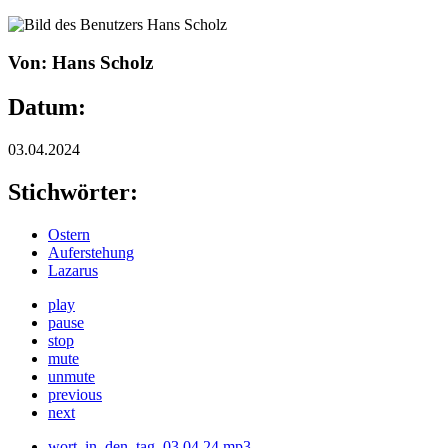
Von: Hans Scholz
Datum:
03.04.2024
Stichwörter:
Ostern
Auferstehung
Lazarus
play
pause
stop
mute
unmute
previous
next
wort_in_den_tag_03.04.24.mp3