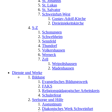
St. Johannis
St. Lukas
St. Salvator
Schweinfurt-West
Gustav-Adolf-Kirche
Dreieinigkeitskirche
S-Z
Schonungen
Schwebheim
Sennfeld
Thundorf
Volkershausen
Werneck
Zell
Weipoltshausen
Madenhausen
Dienste und Werke
Bildung
Evangelisches Bildungswerk
FAKS
Religionspädagogischer Arbeitskreis
Schulreferat
Seelsorge und Hilfe
Augustinum
Diakonisches Werk Schweinfurt