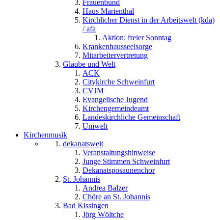
Frauenbund
Haus Marienthal
Kirchlicher Dienst in der Arbeitswelt (kda)
/ afa
Aktion: freier Sonntag
Krankenhausseelsorge
Mitarbeitervertretung
Glaube und Welt
ACK
Citykirche Schweinfurt
CVJM
Evangelische Jugend
Kirchengemeindeamt
Landeskirchliche Gemeinschaft
Umwelt
Kirchenmusik
dekanatsweit
Veranstaltungshinweise
Junge Stimmen Schweinfurt
Dekanatsposaunenchor
St. Johannis
Andrea Balzer
Chöre an St. Johannis
Bad Kissingen
Jörg Wöltche