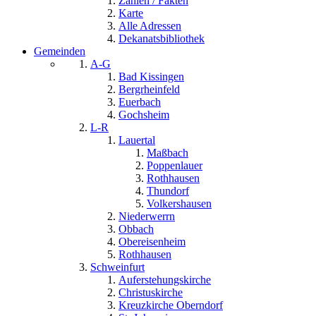
Zahlen / Fakten
Karte
Alle Adressen
Dekanatsbibliothek
Gemeinden
A-G
Bad Kissingen
Bergrheinfeld
Euerbach
Gochsheim
L-R
Lauertal
Maßbach
Poppenlauer
Rothhausen
Thundorf
Volkershausen
Niederwerrn
Obbach
Obereisenheim
Rothhausen
Schweinfurt
Auferstehungskirche
Christuskirche
Kreuzkirche Oberndorf