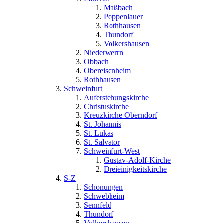
Maßbach
Poppenlauer
Rothhausen
Thundorf
Volkershausen
Niederwerrn
Obbach
Obereisenheim
Rothhausen
Schweinfurt
Auferstehungskirche
Christuskirche
Kreuzkirche Oberndorf
St. Johannis
St. Lukas
St. Salvator
Schweinfurt-West
Gustav-Adolf-Kirche
Dreieinigkeitskirche
S-Z
Schonungen
Schwebheim
Sennfeld
Thundorf
Volkershausen