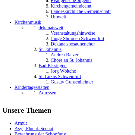
Evangelische Jugend
Kirchengemeindeamt
Landeskirchliche Gemeinschaft
Umwelt
Kirchenmusik
dekanatsweit
Veranstaltungshinweise
Junge Stimmen Schweinfurt
Dekanatsposaunenchor
St. Johannis
Andrea Balzer
Chöre an St. Johannis
Bad Kissingen
Jörg Wöltche
St. Lukas Schweinfurt
Gustav Gunsenheimer
Kindertagesstätten
Adressen
Unsere Themen
Armut
Asyl, Flucht, Seenot
Bewahrung der Schöpfung