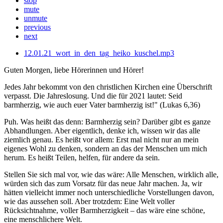
stop
mute
unmute
previous
next
12.01.21_wort_in_den_tag_heiko_kuschel.mp3
Guten Morgen, liebe Hörerinnen und Hörer!
Jedes Jahr bekommt von den christlichen Kirchen eine Überschrift
verpasst. Die Jahreslosung. Und die für 2021 lautet: Seid
barmherzig, wie auch euer Vater barmherzig ist!" (Lukas 6,36)
Puh. Was heißt das denn: Barmherzig sein? Darüber gibt es ganze
Abhandlungen. Aber eigentlich, denke ich, wissen wir das alle
ziemlich genau. Es heißt vor allem: Erst mal nicht nur an mein
eigenes Wohl zu denken, sondern an das der Menschen um mich
herum. Es heißt Teilen, helfen, für andere da sein.
Stellen Sie sich mal vor, wie das wäre: Alle Menschen, wirklich alle,
würden sich das zum Vorsatz für das neue Jahr machen. Ja, wir
hätten vielleicht immer noch unterschiedliche Vorstellungen davon,
wie das aussehen soll. Aber trotzdem: Eine Welt voller
Rücksichtnahme, voller Barmherzigkeit – das wäre eine schöne,
eine menschlichere Welt.