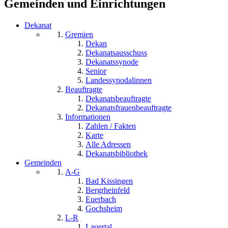
Gemeinden und Einrichtungen
Dekanat
Gremien
Dekan
Dekanatsausschuss
Dekanatssynode
Senior
Landessynodalinnen
Beauftragte
Dekanatsbeauftragte
Dekanatsfrauenbeauftragte
Informationen
Zahlen / Fakten
Karte
Alle Adressen
Dekanatsbibliothek
Gemeinden
A-G
Bad Kissingen
Bergrheinfeld
Euerbach
Gochsheim
L-R
Lauertal