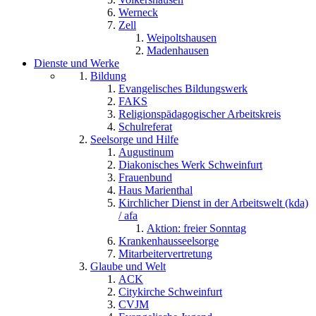
Werneck
Zell
Weipoltshausen
Madenhausen
Dienste und Werke
Bildung
Evangelisches Bildungswerk
FAKS
Religionspädagogischer Arbeitskreis
Schulreferat
Seelsorge und Hilfe
Augustinum
Diakonisches Werk Schweinfurt
Frauenbund
Haus Marienthal
Kirchlicher Dienst in der Arbeitswelt (kda)
/ afa
Aktion: freier Sonntag
Krankenhausseelsorge
Mitarbeitervertretung
Glaube und Welt
ACK
Citykirche Schweinfurt
CVJM