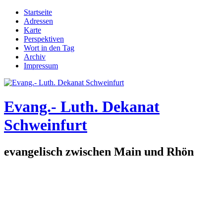
Direkt zum Inhalt
Startseite
Adressen
Hauptmenü
Karte
Perspektiven
Wort in den Tag
Archiv
Impressum
Evang.- Luth. Dekanat
Schweinfurt
evangelisch zwischen Main und Rhön