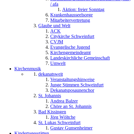
/ afa
Aktion: freier Sonntag
Krankenhausseelsorge
Mitarbeitervertretung
Glaube und Welt
ACK
Citykirche Schweinfurt
CVJM
Evangelische Jugend
Kirchengemeindeamt
Landeskirchliche Gemeinschaft
Umwelt
Kirchenmusik
dekanatsweit
Veranstaltungshinweise
Junge Stimmen Schweinfurt
Dekanatsposaunenchor
St. Johannis
Andrea Balzer
Chöre an St. Johannis
Bad Kissingen
Jörg Wöltche
St. Lukas Schweinfurt
Gustav Gunsenheimer
Kindertagesstätten