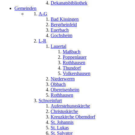
Dekanatsbibliothek
Gemeinden
A-G
Bad Kissingen
Bergrheinfeld
Euerbach
Gochsheim
L-R
Lauertal
Maßbach
Poppenlauer
Rothhausen
Thundorf
Volkershausen
Niederwerrn
Obbach
Obereisenheim
Rothhausen
Schweinfurt
Auferstehungskirche
Christuskirche
Kreuzkirche Oberndorf
St. Johannis
St. Lukas
St. Salvator