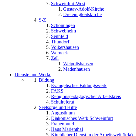
Schweinfurt-West
Gustav-Adolf-Kirche
Dreieinigkeitskirche
S-Z
Schonungen
Schwebheim
Sennfeld
Thundorf
Volkershausen
Werneck
Zell
Weipoltshausen
Madenhausen
Dienste und Werke
Bildung
Evangelisches Bildungswerk
FAKS
Religionspädagogischer Arbeitskreis
Schulreferat
Seelsorge und Hilfe
Augustinum
Diakonisches Werk Schweinfurt
Frauenbund
Haus Marienthal
Kirchlicher Dienst in der Arbeitswelt (kda)