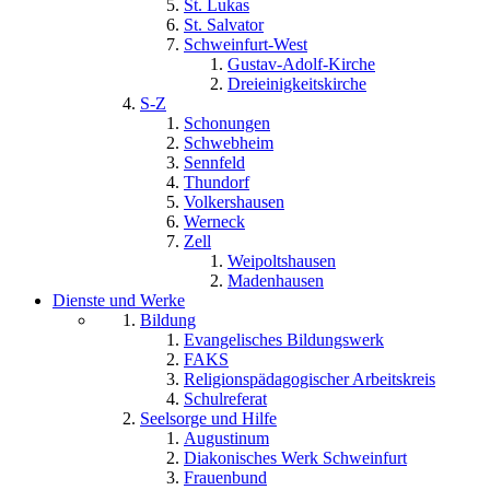
St. Lukas
St. Salvator
Schweinfurt-West
Gustav-Adolf-Kirche
Dreieinigkeitskirche
S-Z
Schonungen
Schwebheim
Sennfeld
Thundorf
Volkershausen
Werneck
Zell
Weipoltshausen
Madenhausen
Dienste und Werke
Bildung
Evangelisches Bildungswerk
FAKS
Religionspädagogischer Arbeitskreis
Schulreferat
Seelsorge und Hilfe
Augustinum
Diakonisches Werk Schweinfurt
Frauenbund