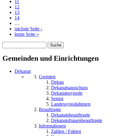
11
12
13
14
…
nächste Seite ›
letzte Seite »
Suche
Suchformular
Gemeinden und Einrichtungen
Dekanat
Gremien
Dekan
Dekanatsausschuss
Dekanatssynode
Senior
Landessynodalinnen
Beauftragte
Dekanatsbeauftragte
Dekanatsfrauenbeauftragte
Informationen
Zahlen / Fakten