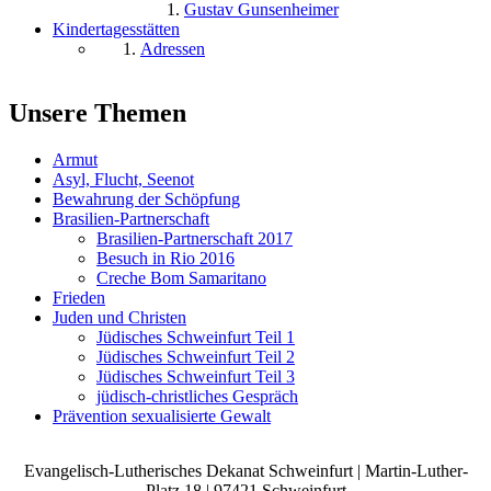
Gustav Gunsenheimer
Kindertagesstätten
Adressen
Unsere Themen
Armut
Asyl, Flucht, Seenot
Bewahrung der Schöpfung
Brasilien-Partnerschaft
Brasilien-Partnerschaft 2017
Besuch in Rio 2016
Creche Bom Samaritano
Frieden
Juden und Christen
Jüdisches Schweinfurt Teil 1
Jüdisches Schweinfurt Teil 2
Jüdisches Schweinfurt Teil 3
jüdisch-christliches Gespräch
Prävention sexualisierte Gewalt
Evangelisch-Lutherisches Dekanat Schweinfurt | Martin-Luther-
Platz 18 | 97421 Schweinfurt