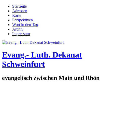
Direkt zum Inhalt
Startseite
Adressen
Hauptmenü
Karte
Perspektiven
Wort in den Tag
Archiv
Impressum
Evang.- Luth. Dekanat
Schweinfurt
evangelisch zwischen Main und Rhön