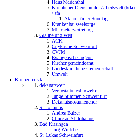
Haus Marienthal
Kirchlicher Dienst in der Arbeitswelt (kda)
/ afa
Aktion: freier Sonntag
Krankenhausseelsorge
Mitarbeitervertretung
Glaube und Welt
ACK
Citykirche Schweinfurt
CVJM
Evangelische Jugend
Kirchengemeindeamt
Landeskirchliche Gemeinschaft
Umwelt
Kirchenmusik
dekanatsweit
Veranstaltungshinweise
Junge Stimmen Schweinfurt
Dekanatsposaunenchor
St. Johannis
Andrea Balzer
Chöre an St. Johannis
Bad Kissingen
Jörg Wöltche
St. Lukas Schweinfurt