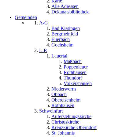
Karte
Alle Adressen
Dekanatsbibliothek
Gemeinden
A-G
Bad Kissingen
Bergrheinfeld
Euerbach
Gochsheim
L-R
Lauertal
Maßbach
Poppenlauer
Rothhausen
Thundorf
Volkershausen
Niederwerrn
Obbach
Obereisenheim
Rothhausen
Schweinfurt
Auferstehungskirche
Christuskirche
Kreuzkirche Oberndorf
St. Johannis