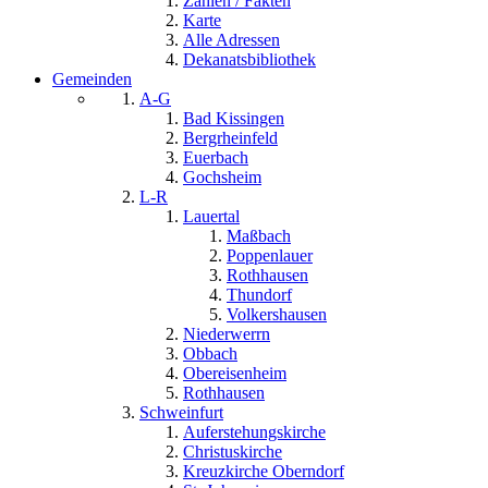
Zahlen / Fakten
Karte
Alle Adressen
Dekanatsbibliothek
Gemeinden
A-G
Bad Kissingen
Bergrheinfeld
Euerbach
Gochsheim
L-R
Lauertal
Maßbach
Poppenlauer
Rothhausen
Thundorf
Volkershausen
Niederwerrn
Obbach
Obereisenheim
Rothhausen
Schweinfurt
Auferstehungskirche
Christuskirche
Kreuzkirche Oberndorf