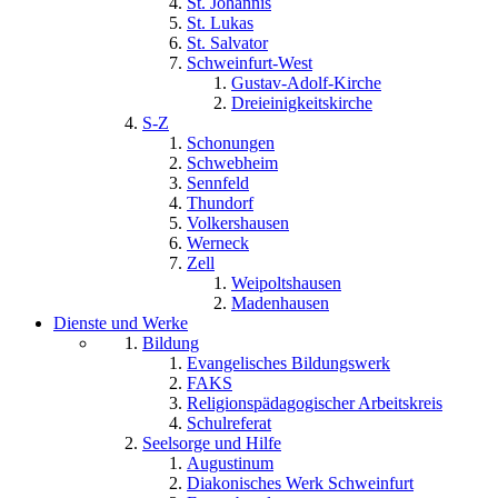
St. Johannis
St. Lukas
St. Salvator
Schweinfurt-West
Gustav-Adolf-Kirche
Dreieinigkeitskirche
S-Z
Schonungen
Schwebheim
Sennfeld
Thundorf
Volkershausen
Werneck
Zell
Weipoltshausen
Madenhausen
Dienste und Werke
Bildung
Evangelisches Bildungswerk
FAKS
Religionspädagogischer Arbeitskreis
Schulreferat
Seelsorge und Hilfe
Augustinum
Diakonisches Werk Schweinfurt