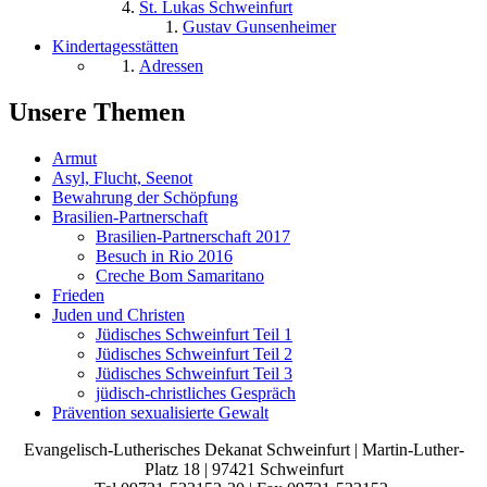
St. Lukas Schweinfurt
Gustav Gunsenheimer
Kindertagesstätten
Adressen
Unsere Themen
Armut
Asyl, Flucht, Seenot
Bewahrung der Schöpfung
Brasilien-Partnerschaft
Brasilien-Partnerschaft 2017
Besuch in Rio 2016
Creche Bom Samaritano
Frieden
Juden und Christen
Jüdisches Schweinfurt Teil 1
Jüdisches Schweinfurt Teil 2
Jüdisches Schweinfurt Teil 3
jüdisch-christliches Gespräch
Prävention sexualisierte Gewalt
Evangelisch-Lutherisches Dekanat Schweinfurt | Martin-Luther-
Platz 18 | 97421 Schweinfurt