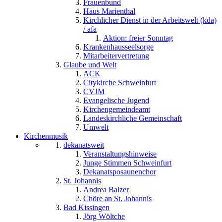
Frauenbund
Haus Marienthal
Kirchlicher Dienst in der Arbeitswelt (kda)
/ afa
Aktion: freier Sonntag
Krankenhausseelsorge
Mitarbeitervertretung
Glaube und Welt
ACK
Citykirche Schweinfurt
CVJM
Evangelische Jugend
Kirchengemeindeamt
Landeskirchliche Gemeinschaft
Umwelt
Kirchenmusik
dekanatsweit
Veranstaltungshinweise
Junge Stimmen Schweinfurt
Dekanatsposaunenchor
St. Johannis
Andrea Balzer
Chöre an St. Johannis
Bad Kissingen
Jörg Wöltche