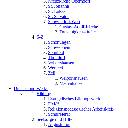
Kreuzkirche Oberndorf
St. Johannis
St. Lukas
St. Salvator
Schweinfurt-West
Gustav-Adolf-Kirche
Dreieinigkeitskirche
S-Z
Schonungen
Schwebheim
Sennfeld
Thundorf
Volkershausen
Werneck
Zell
Weipoltshausen
Madenhausen
Dienste und Werke
Bildung
Evangelisches Bildungswerk
FAKS
Religionspädagogischer Arbeitskreis
Schulreferat
Seelsorge und Hilfe
Augustinum