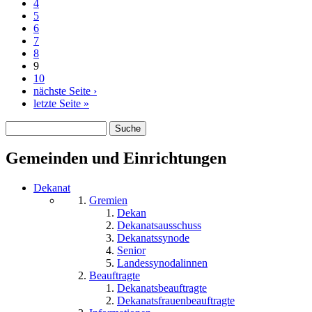
4
5
6
7
8
9
10
nächste Seite ›
letzte Seite »
Suche
Suchformular
Gemeinden und Einrichtungen
Dekanat
Gremien
Dekan
Dekanatsausschuss
Dekanatssynode
Senior
Landessynodalinnen
Beauftragte
Dekanatsbeauftragte
Dekanatsfrauenbeauftragte