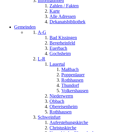
Informationen
Zahlen / Fakten
Karte
Alle Adressen
Dekanatsbibliothek
Gemeinden
A-G
Bad Kissingen
Bergrheinfeld
Euerbach
Gochsheim
L-R
Lauertal
Maßbach
Poppenlauer
Rothhausen
Thundorf
Volkershausen
Niederwerrn
Obbach
Obereisenheim
Rothhausen
Schweinfurt
Auferstehungskirche
Christuskirche