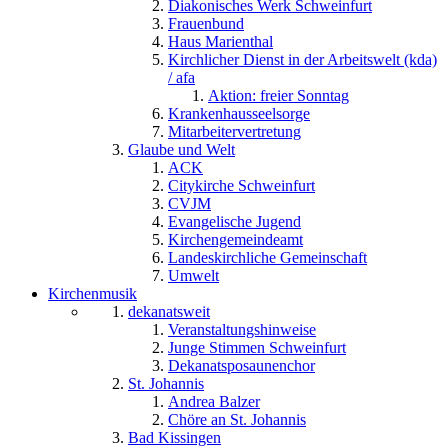
Diakonisches Werk Schweinfurt
Frauenbund
Haus Marienthal
Kirchlicher Dienst in der Arbeitswelt (kda)
/ afa
Aktion: freier Sonntag
Krankenhausseelsorge
Mitarbeitervertretung
Glaube und Welt
ACK
Citykirche Schweinfurt
CVJM
Evangelische Jugend
Kirchengemeindeamt
Landeskirchliche Gemeinschaft
Umwelt
Kirchenmusik
dekanatsweit
Veranstaltungshinweise
Junge Stimmen Schweinfurt
Dekanatsposaunenchor
St. Johannis
Andrea Balzer
Chöre an St. Johannis
Bad Kissingen