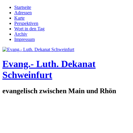
Direkt zum Inhalt
Startseite
Adressen
Hauptmenü
Karte
Perspektiven
Wort in den Tag
Archiv
Impressum
Evang.- Luth. Dekanat
Schweinfurt
evangelisch zwischen Main und Rhön