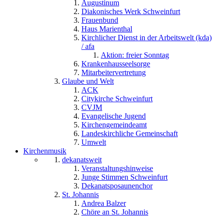
Augustinum
Diakonisches Werk Schweinfurt
Frauenbund
Haus Marienthal
Kirchlicher Dienst in der Arbeitswelt (kda)
/ afa
Aktion: freier Sonntag
Krankenhausseelsorge
Mitarbeitervertretung
Glaube und Welt
ACK
Citykirche Schweinfurt
CVJM
Evangelische Jugend
Kirchengemeindeamt
Landeskirchliche Gemeinschaft
Umwelt
Kirchenmusik
dekanatsweit
Veranstaltungshinweise
Junge Stimmen Schweinfurt
Dekanatsposaunenchor
St. Johannis
Andrea Balzer
Chöre an St. Johannis