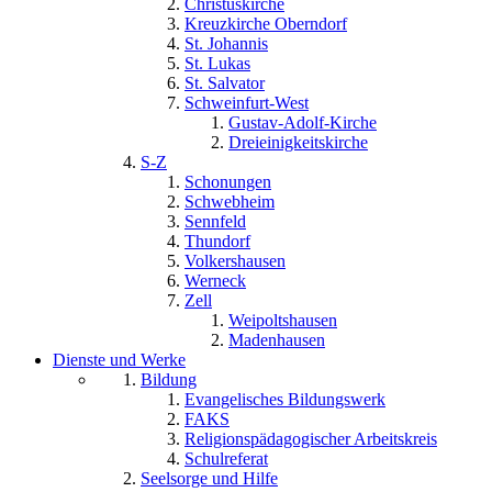
Christuskirche
Kreuzkirche Oberndorf
St. Johannis
St. Lukas
St. Salvator
Schweinfurt-West
Gustav-Adolf-Kirche
Dreieinigkeitskirche
S-Z
Schonungen
Schwebheim
Sennfeld
Thundorf
Volkershausen
Werneck
Zell
Weipoltshausen
Madenhausen
Dienste und Werke
Bildung
Evangelisches Bildungswerk
FAKS
Religionspädagogischer Arbeitskreis
Schulreferat
Seelsorge und Hilfe