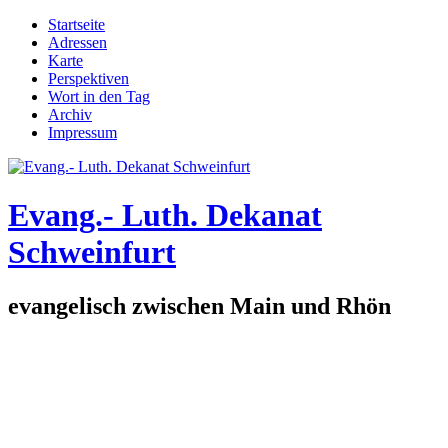
Direkt zum Inhalt
Startseite
Adressen
Hauptmenü
Karte
Perspektiven
Wort in den Tag
Archiv
Impressum
Evang.- Luth. Dekanat
Schweinfurt
evangelisch zwischen Main und Rhön