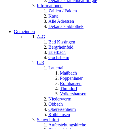
Dekanatsfrauenbeauftragte
Informationen
Zahlen / Fakten
Karte
Alle Adressen
Dekanatsbibliothek
Gemeinden
A-G
Bad Kissingen
Bergrheinfeld
Euerbach
Gochsheim
L-R
Lauertal
Maßbach
Poppenlauer
Rothhausen
Thundorf
Volkershausen
Niederwerrn
Obbach
Obereisenheim
Rothhausen
Schweinfurt
Auferstehungskirche