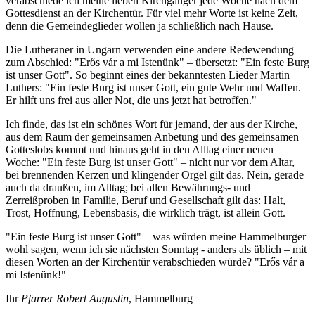
verabschiede ich meine lieben Kirchgänger jede Woche nach dem
Gottesdienst an der Kirchentür. Für viel mehr Worte ist keine Zeit,
denn die Gemeindeglieder wollen ja schließlich nach Hause.
Die Lutheraner in Ungarn verwenden eine andere Redewendung
zum Abschied: "Erős vár a mi Istenünk" – übersetzt: "Ein feste Burg
ist unser Gott". So beginnt eines der bekanntesten Lieder Martin
Luthers: "Ein feste Burg ist unser Gott, ein gute Wehr und Waffen.
Er hilft uns frei aus aller Not, die uns jetzt hat betroffen."
Ich finde, das ist ein schönes Wort für jemand, der aus der Kirche,
aus dem Raum der gemeinsamen Anbetung und des gemeinsamen
Gotteslobs kommt und hinaus geht in den Alltag einer neuen
Woche: "Ein feste Burg ist unser Gott" – nicht nur vor dem Altar,
bei brennenden Kerzen und klingender Orgel gilt das. Nein, gerade
auch da draußen, im Alltag; bei allen Bewährungs- und
Zerreißproben in Familie, Beruf und Gesellschaft gilt das: Halt,
Trost, Hoffnung, Lebensbasis, die wirklich trägt, ist allein Gott.
"Ein feste Burg ist unser Gott" – was würden meine Hammelburger
wohl sagen, wenn ich sie nächsten Sonntag - anders als üblich – mit
diesen Worten an der Kirchentür verabschieden würde? "Erős vár a
mi Istenünk!"
Ihr
Pfarrer Robert Augustin
, Hammelburg