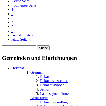
« erste Seite
Seiten
‹ vorherige Seite
1
2
3
4
5
6
nächste Seite ›
letzte Seite »
Suche
Suchformular
Gemeinden und Einrichtungen
Dekanat
Gremien
Dekan
Dekanatsausschuss
Dekanatssynode
Senior
Landessynodalinnen
Beauftragte
Dekanatsbeauftragte