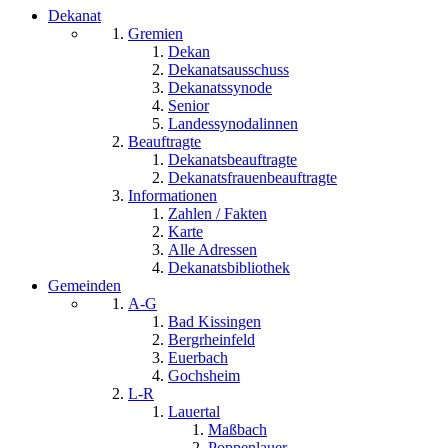
Dekanat
Gremien
Dekan
Dekanatsausschuss
Dekanatssynode
Senior
Landessynodalinnen
Beauftragte
Dekanatsbeauftragte
Dekanatsfrauenbeauftragte
Informationen
Zahlen / Fakten
Karte
Alle Adressen
Dekanatsbibliothek
Gemeinden
A-G
Bad Kissingen
Bergrheinfeld
Euerbach
Gochsheim
L-R
Lauertal
Maßbach
Poppenlauer