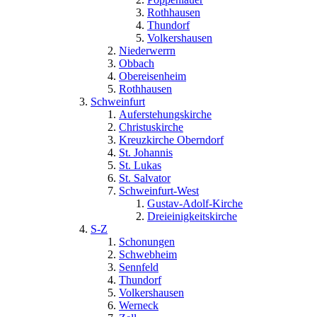
Rothhausen
Thundorf
Volkershausen
Niederwerrn
Obbach
Obereisenheim
Rothhausen
Schweinfurt
Auferstehungskirche
Christuskirche
Kreuzkirche Oberndorf
St. Johannis
St. Lukas
St. Salvator
Schweinfurt-West
Gustav-Adolf-Kirche
Dreieinigkeitskirche
S-Z
Schonungen
Schwebheim
Sennfeld
Thundorf
Volkershausen
Werneck