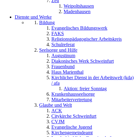
Zell
Weipoltshausen
Madenhausen
Dienste und Werke
Bildung
Evangelisches Bildungswerk
FAKS
Religionspädagogischer Arbeitskreis
Schulreferat
Seelsorge und Hilfe
Augustinum
Diakonisches Werk Schweinfurt
Frauenbund
Haus Marienthal
Kirchlicher Dienst in der Arbeitswelt (kda)
/ afa
Aktion: freier Sonntag
Krankenhausseelsorge
Mitarbeitervertretung
Glaube und Welt
ACK
Citykirche Schweinfurt
CVJM
Evangelische Jugend
Kirchengemeindeamt