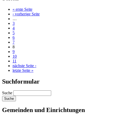
« erste Seite
‹ vorherige Seite
…
3
4
5
6
7
8
9
10
11
nächste Seite ›
letzte Seite »
Suchformular
Suche
Gemeinden und Einrichtungen