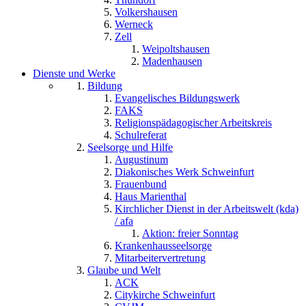
Volkershausen
Werneck
Zell
Weipoltshausen
Madenhausen
Dienste und Werke
Bildung
Evangelisches Bildungswerk
FAKS
Religionspädagogischer Arbeitskreis
Schulreferat
Seelsorge und Hilfe
Augustinum
Diakonisches Werk Schweinfurt
Frauenbund
Haus Marienthal
Kirchlicher Dienst in der Arbeitswelt (kda)
/ afa
Aktion: freier Sonntag
Krankenhausseelsorge
Mitarbeitervertretung
Glaube und Welt
ACK
Citykirche Schweinfurt