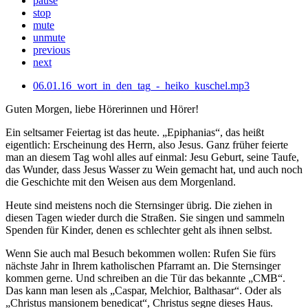
pause
stop
mute
unmute
previous
next
06.01.16_wort_in_den_tag_-_heiko_kuschel.mp3
Guten Morgen, liebe Hörerinnen und Hörer!
Ein seltsamer Feiertag ist das heute. „Epiphanias“, das heißt
eigentlich: Erscheinung des Herrn, also Jesus. Ganz früher feierte
man an diesem Tag wohl alles auf einmal: Jesu Geburt, seine Taufe,
das Wunder, dass Jesus Wasser zu Wein gemacht hat, und auch noch
die Geschichte mit den Weisen aus dem Morgenland.
Heute sind meistens noch die Sternsinger übrig. Die ziehen in
diesen Tagen wieder durch die Straßen. Sie singen und sammeln
Spenden für Kinder, denen es schlechter geht als ihnen selbst.
Wenn Sie auch mal Besuch bekommen wollen: Rufen Sie fürs
nächste Jahr in Ihrem katholischen Pfarramt an. Die Sternsinger
kommen gerne. Und schreiben an die Tür das bekannte „CMB“.
Das kann man lesen als „Caspar, Melchior, Balthasar“. Oder als
„Christus mansionem benedicat“, Christus segne dieses Haus.