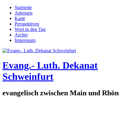
Direkt zum Inhalt
Startseite
Adressen
Hauptmenü
Karte
Perspektiven
Wort in den Tag
Archiv
Impressum
Evang.- Luth. Dekanat
Schweinfurt
evangelisch zwischen Main und Rhön