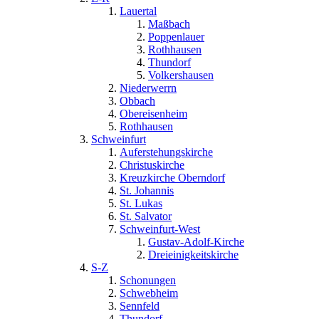
Lauertal
Maßbach
Poppenlauer
Rothhausen
Thundorf
Volkershausen
Niederwerrn
Obbach
Obereisenheim
Rothhausen
Schweinfurt
Auferstehungskirche
Christuskirche
Kreuzkirche Oberndorf
St. Johannis
St. Lukas
St. Salvator
Schweinfurt-West
Gustav-Adolf-Kirche
Dreieinigkeitskirche
S-Z
Schonungen
Schwebheim
Sennfeld
Thundorf