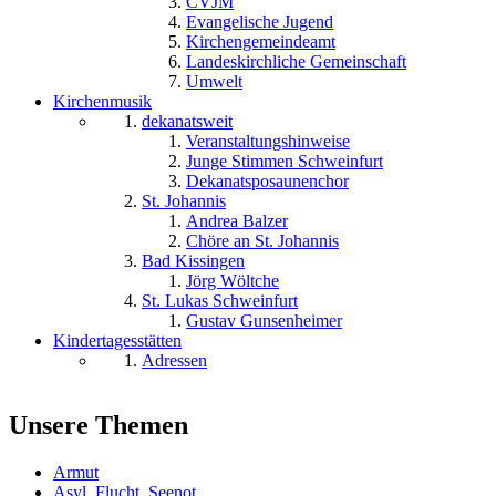
CVJM
Evangelische Jugend
Kirchengemeindeamt
Landeskirchliche Gemeinschaft
Umwelt
Kirchenmusik
dekanatsweit
Veranstaltungshinweise
Junge Stimmen Schweinfurt
Dekanatsposaunenchor
St. Johannis
Andrea Balzer
Chöre an St. Johannis
Bad Kissingen
Jörg Wöltche
St. Lukas Schweinfurt
Gustav Gunsenheimer
Kindertagesstätten
Adressen
Unsere Themen
Armut
Asyl, Flucht, Seenot