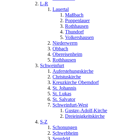
L-R
Lauertal
Maßbach
Poppenlauer
Rothhausen
Thundorf
Volkershausen
Niederwerrn
Obbach
Obereisenheim
Rothhausen
Schweinfurt
Auferstehungskirche
Christuskirche
Kreuzkirche Oberndorf
St. Johannis
St. Lukas
St. Salvator
Schweinfurt-West
Gustav-Adolf-Kirche
Dreieinigkeitskirche
S-Z
Schonungen
Schwebheim
Sennfeld