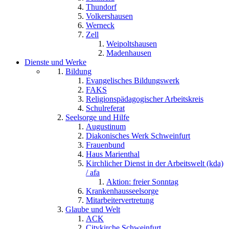
Thundorf
Volkershausen
Werneck
Zell
Weipoltshausen
Madenhausen
Dienste und Werke
Bildung
Evangelisches Bildungswerk
FAKS
Religionspädagogischer Arbeitskreis
Schulreferat
Seelsorge und Hilfe
Augustinum
Diakonisches Werk Schweinfurt
Frauenbund
Haus Marienthal
Kirchlicher Dienst in der Arbeitswelt (kda)
/ afa
Aktion: freier Sonntag
Krankenhausseelsorge
Mitarbeitervertretung
Glaube und Welt
ACK
Citykirche Schweinfurt