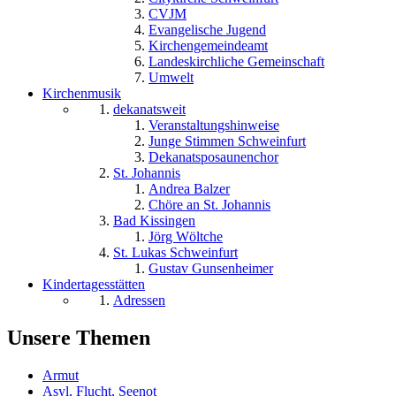
CVJM
Evangelische Jugend
Kirchengemeindeamt
Landeskirchliche Gemeinschaft
Umwelt
Kirchenmusik
dekanatsweit
Veranstaltungshinweise
Junge Stimmen Schweinfurt
Dekanatsposaunenchor
St. Johannis
Andrea Balzer
Chöre an St. Johannis
Bad Kissingen
Jörg Wöltche
St. Lukas Schweinfurt
Gustav Gunsenheimer
Kindertagesstätten
Adressen
Unsere Themen
Armut
Asyl, Flucht, Seenot