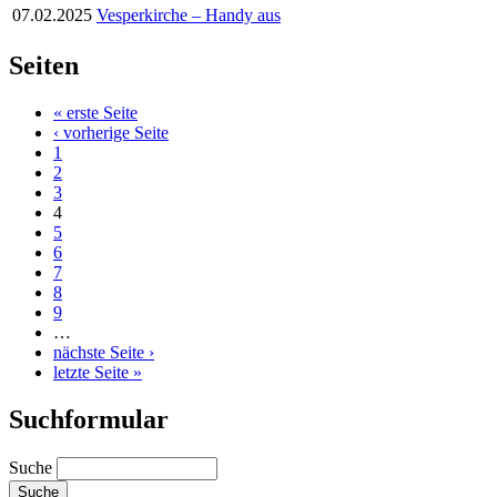
07.02.2025
Vesperkirche – Handy aus
Seiten
« erste Seite
‹ vorherige Seite
1
2
3
4
5
6
7
8
9
…
nächste Seite ›
letzte Seite »
Suchformular
Suche