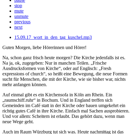
pause
stop
mute
unmute
previous
next
15.09.17_wort_in_den_tag_kuschel.mp3
Guten Morgen, liebe Hörerinnen und Hörer!
Na, schon ganz frisch heute morgen? Die Kirche jedenfalls ist es.
Na ja, ok, zugegeben: Nur in manchen Teilen. „Frische
Ausdrucksformen von Kirche“, oder auf Englisch: „Fresh
expressions of church“, so heißt eine Bewegung, die neue Formen
sucht für Menschen, die mit der Kirche, wie sie bisher war, nichts
mehr anfangen können.
Auf einmal gibt es ein Kirchensofa in Köln am Rhein. Ein
„raumschiff.ruhr“ in Bochum. Und in England treffen sich
Gemeinden im Café statt in der Kirche oder bauen umgekehrt ein
richtig gutes Café in ihre Kirche. Einfach mal Sachen ausprobieren.
Und vor allem: Scheitern ist erlaubt. Das gehört dazu, wenn man
neue Wege geht.
Auch im Raum Würzburg tut sich was. Heute nachmittag ist das