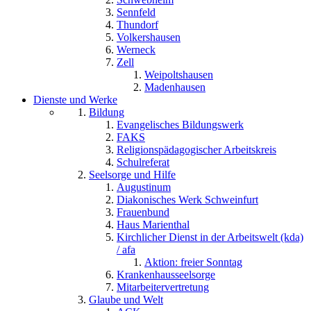
Sennfeld
Thundorf
Volkershausen
Werneck
Zell
Weipoltshausen
Madenhausen
Dienste und Werke
Bildung
Evangelisches Bildungswerk
FAKS
Religionspädagogischer Arbeitskreis
Schulreferat
Seelsorge und Hilfe
Augustinum
Diakonisches Werk Schweinfurt
Frauenbund
Haus Marienthal
Kirchlicher Dienst in der Arbeitswelt (kda)
/ afa
Aktion: freier Sonntag
Krankenhausseelsorge
Mitarbeitervertretung
Glaube und Welt