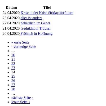
Datum
Titel
24.04.2020
Krise in der Krise #fridaysforfuture
23.04.2020
alles ist anders
22.04.2020
beharrlich im Gebet
21.04.2020
Geduldig in Trübsal
20.04.2020
Fröhlich in Hoffnung
« erste Seite
Seiten
‹ vorherige Seite
…
20
21
22
23
24
25
26
27
28
…
nächste Seite ›
letzte Seite »