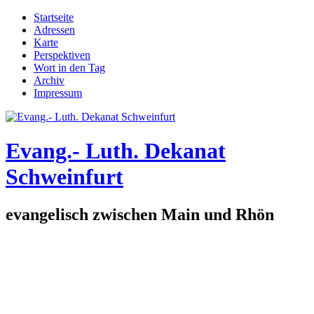
Direkt zum Inhalt
Startseite
Adressen
Hauptmenü
Karte
Perspektiven
Wort in den Tag
Archiv
Impressum
Evang.- Luth. Dekanat
Schweinfurt
evangelisch zwischen Main und Rhön