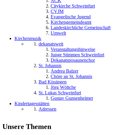
ACK
Citykirche Schweinfurt
CVJM
Evangelische Jugend
Kirchengemeindeamt
Landeskirchliche Gemeinschaft
Umwelt
Kirchenmusik
dekanatsweit
Veranstaltungshinweise
Junge Stimmen Schweinfurt
Dekanatsposaunenchor
St. Johannis
Andrea Balzer
Chöre an St. Johannis
Bad Kissingen
Jörg Wöltche
St. Lukas Schweinfurt
Gustav Gunsenheimer
Kindertagesstätten
Adressen
Unsere Themen