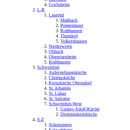
Gochsheim
L-R
Lauertal
Maßbach
Poppenlauer
Rothhausen
Thundorf
Volkershausen
Niederwerrn
Obbach
Obereisenheim
Rothhausen
Schweinfurt
Auferstehungskirche
Christuskirche
Kreuzkirche Oberndorf
St. Johannis
St. Lukas
St. Salvator
Schweinfurt-West
Gustav-Adolf-Kirche
Dreieinigkeitskirche
S-Z
Schonungen
Schwebheim